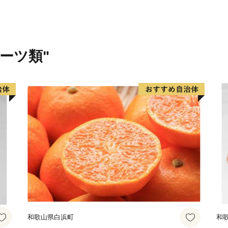
力、正規就業者の割合、女
率、住宅の広さ等、その他
ップクラスを誇り、豊かな
ルーツ類"
〈プライバシーポリシー（
お客様からいただいた個人
関係法令で定められた場合
りすることはございません
なお、お客様からいただい
いただいたふるさと納税の
展するふるさと納税関連イ
納税に関する情報提供のた
て、電子メールの配信やパ
だくことがあります。
御不明な点や、電子メール
和歌山県白浜町
和
ございましたら、ふるさと納税担当(co