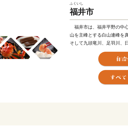
ふくいし
福井市
福井市は、福井平野の中心
山を主峰とする白山連峰を
そして九頭竜川、足羽川、
恵まれたまちです。また、
富んだ良質な食材の宝庫で
菜、金福スイカや越のルビ
やミズダコの海の幸などが
別名勝・重要文化財の三重
じめ、旧福井藩主・松平家
るような優れた歴史的遺産
やし、重要無形民俗文化財
く有する、歴史・文化の豊
さらに、本市（本県）は、