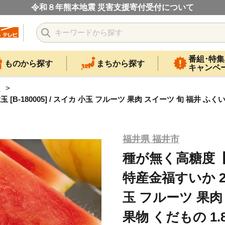
令和８年熊本地震 災害支援寄付受付について
番組･特集
ものから探す
まちから探す
キャンペ
カ
0005] / スイカ 小玉 フルーツ 果肉 スイーツ 旬 福井 ふくい 果物 
福井県 福井市
種が無く高糖度
特産金福すいか 2玉 
玉 フルーツ 果肉
果物 くだもの 1.8k