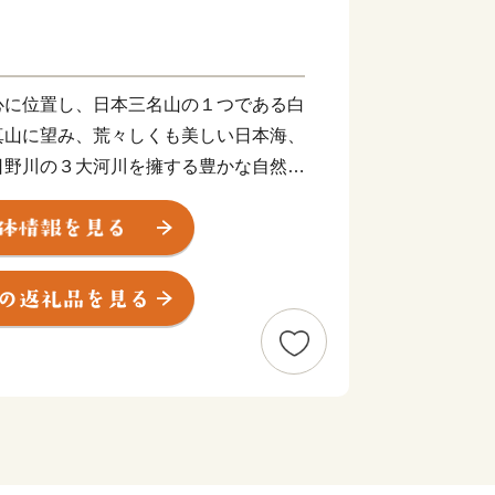
に位置し、日本三名山の１つである白
真山に望み、荒々しくも美しい日本海、
日野川の３大河川を擁する豊かな自然に
この自然の中で育まれたバラエティーに
あり、新保ナスや木田チソなどの伝統野
ー（トマト）のブランド野菜、越前ガニ
有名です。さらには、国の特別史跡・特
指定を受けている一乗谷朝倉氏遺跡をは
の別邸である名勝養浩館庭園に代表され
や、県指定無形民俗文化財である馬鹿ば
である糸崎の仏舞等の文化的遺産を数多
富なまちでもあります。
合計特殊出生率、子どもの学力・体