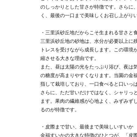
のしっかりとした甘さが特徴です。さらに
く、最後の一口まで美味しくお召し上がり
・三里浜砂丘地だからこそ生まれる甘さと
三里浜砂丘地の砂地は、水分が必要以上に
トレスを受けながら成長します。この環境
縮させる大きな理由です。
また、昼は太陽の光をたっぷり浴び、夜は
の糖度が高まりやすくなります。当園の金福
指して栽培しており、一口食べると口いっ
さらに、ただ甘いだけではなく、シャリっ
ます。果肉の繊維感が心地よく、みずみず
るのが特徴です。
・皮際まで甘い、最後まで美味しいすいか
金福すいかの大きな特徴のひとつが、「皮