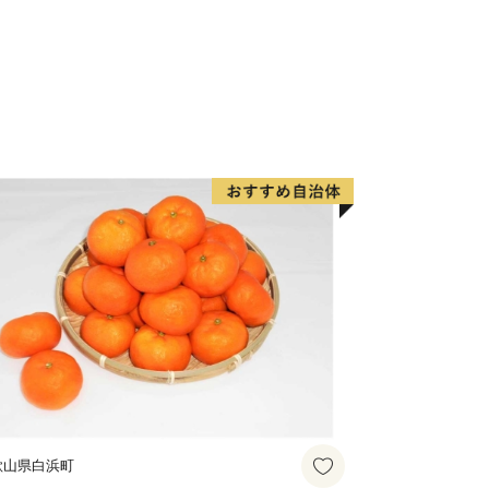
性の有業率、通勤時間の短さ、平均貯蓄
各種住みよさランキングにおいて常にト
生活を送ることができる地方都市です。
個人情報保護方針）について〉
情報は、福井市が責任をもって管理し、
を除き、第三者に譲渡したり、提供した
。
た個人情報は、商品の発送、事務連絡、
使い道に関する報告、福井市が主催・出
ベント情報の提供及び福井市のふるさと
めに使用させていただき、その手段とし
ンフレット等の資料の郵送をさせていた
の配信又は資料の郵送停止等のご希望が
歌山県白浜町
ntact-fukui-city@orebo.jp)ま