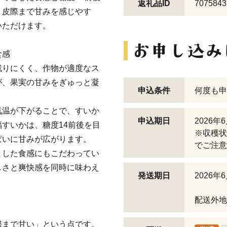
返礼品ID
7075843
、皮際まで甘みを感じやす
いただけます。
食感
残りにくく、作物が適度なス
が、果実の甘みをぎゅっと凝
申込条件
何度も申
気温が下がることで、すいか
申込期日
2026年
すいかは、糖度14前後を目
※収穫状
ぱいに甘みが広がります。
でご注意
とした食感にもこだわってい
しさと爽快感を同時に味わえ
発送期日
2026年
配送外地
際まで甘い」という点です。