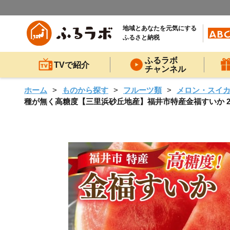
地域とあなたを元気にする
ふるさと納税
ふるラボ
TVで紹介
チャンネル
ホーム
ものから探す
フルーツ類
メロン・スイ
種が無く高糖度【三里浜砂丘地産】福井市特産金福すいか 2玉 [B-18