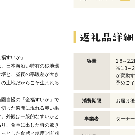
金福すいか」
容量
1.8～2
は、日本海沿い特有の砂地環
※1.8
土壌と、昼夜の寒暖差が大き
が変動す
この土地だからこそ生まれる
予めご了
当園自慢の「金福すいか」で
消費期限
お届け後
、切った瞬間に現れる赤い果
す。外観は一般的なすいかと
事業者
ターナー
あり、食卓に出した時の驚き
っとした食感と糖度14前後