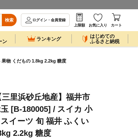
検索
ログイン・会員登録
上限額
お気に入り
カート
はじめての
ランキング
ーン
ふるさと納税
くだもの 1.8kg 2.2kg 糖度
【三里浜砂丘地産】福井市
[B-180005] / スイカ 小
 スイーツ 旬 福井 ふくい
g 2.2kg 糖度