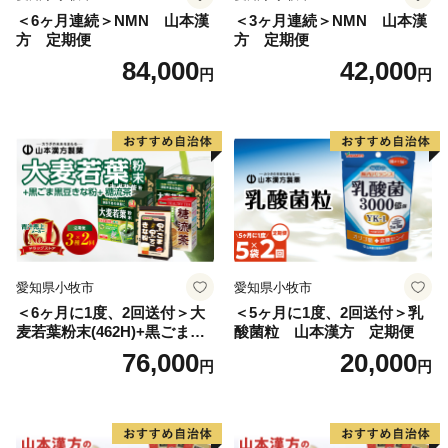
＜6ヶ月連続＞NMN 山本漢
＜3ヶ月連続＞NMN 山本漢
方 定期便
方 定期便
84,000
42,000
円
円
愛知県小牧市
愛知県小牧市
＜6ヶ月に1度、2回送付＞大
＜5ヶ月に1度、2回送付＞乳
麦若葉粉末(462H)+黒ごま黒
酸菌粒 山本漢方 定期便
豆きな粉+ 糖流茶 山本漢
76,000
20,000
円
円
方 定期便