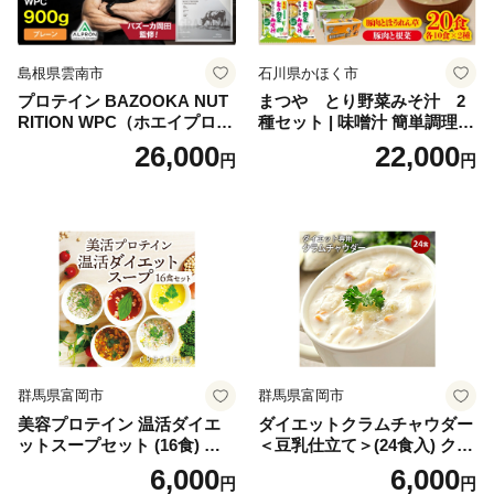
不要 おせち料理2027
島根県雲南市
石川県かほく市
プロテイン BAZOOKA NUT
まつや とり野菜みそ汁 2
RITION WPC（ホエイプロテ
種セット | 味噌汁 簡単調理
イン）＜プレーン＞ 900g｜
お味噌 おみそ みそ とり野菜
26,000
22,000
円
円
バズーカ岡田監修・植物由来
時短料理 時短ごはん ご当地
の甘味料使用・国内製造 島
フリーズドライ
根県雲南市/株式会社アルプ
ロン [AIEN005]
群馬県富岡市
群馬県富岡市
美容プロテイン 温活ダイエ
ダイエットクラムチャウダー
ットスープセット (16食) 小
＜豆乳仕立て＞(24食入) クラ
分け スープ 食べ比べ セット
ムチャウダー 豆乳 ダイエッ
6,000
6,000
円
円
詰合せ クラムチャウダー チ
ト スープ プロテイン たんぱ