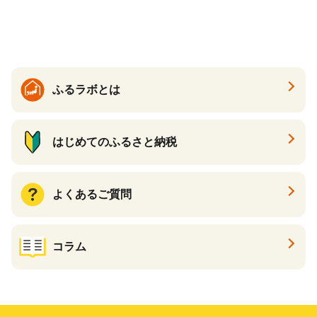
ゲ コーン ポタージュ トマト
く質 食物繊維 食品 F20E-799
温活 ダイエット 美容 プロテ
イン 食品 F20E-809
ふるラボとは
はじめてのふるさと納税
よくあるご質問
コラム