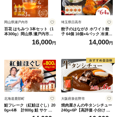
岡山県瀬戸内市
埼玉県日高市
百花 はちみつ 3本セット（1
餃子のはながさ ホワイト餃
本300g）岡山県 瀬戸内市産
子 64個 16個×4パック 冷凍
石黒農園 ヨーグルト パン 砂
中華 点心 B級グルメ ご当地
16,000
14,000
円
円
糖の代わり 香り高い いい香
野菜 おつまみ おかず 簡単調
り 季節の花の蜜 トンガリ容
理 時短 リピート 保存 豚肉
器入り
特製 ポーク 大きめ ジューシ
ー ギフト お取り寄せ 日高市
北海道鹿部町
大阪府泉佐野市
鮭フレーク（紅鮭ほぐし）20
焼肉屋さんの牛タンシチュー
0g×4本 計800g 鮭 サケ 鮭
240g×6P【高評価 小分け 惣
ほぐし サケフレーク シャケ
菜 牛たん 一人暮らし 冷凍】