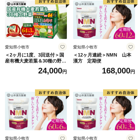
愛知県小牧市
愛知県小牧市
＜2ヶ月に1度、3回送付＞国
＜12ヶ月連続＞NMN 山本
産有機大麦若葉＆30種の野
漢方 定期便
菜 山本漢方 定期便
24,000
168,000
円
円
愛知県小牧市
愛知県小牧市