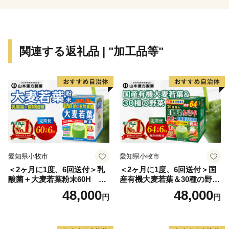
慮商品やサービスの提供に対して積極的に取り組む事業
者です。
関連する返礼品 | "加工品等"
愛知県小牧市
愛知県小牧市
＜2ヶ月に1度、6回送付＞乳
＜2ヶ月に1度、6回送付＞国
酸菌＋大麦若葉粉末60H 山
産有機大麦若葉＆30種の野
本漢方 定期便
菜 山本漢方 定期便
48,000
48,000
円
円