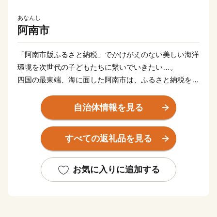
あなんし
阿南市
「阿南市版ふるさと納税」でかけがえのない美しい海洋
環境を次世代の子どもたちに繋いでいきたい…。
四国の最東端、海に面した阿南市は、ふるさと納税を通
して世界規模で深刻な問題となっている海岸・海洋汚染
に対して真摯に向き合い、アクションをおこし、普及し
自治体情報を見る
ていくことによって、持続可能な社会づくりを実現して
いく「阿南市オリジナル」の制度運用を行っています。
すべての返礼品を見る
返礼品を提供するのは「EARTH SHIP PARTNER
ANAN」（ESPA）に登録している事業者です。阿南市
では、このESPA事業者とともに新たなムーブメントを
お気に入りに追加する
起こしていきます！
※「EARTH SHIP PARTNER ANAN」登録事業者とは…
阿南市が認定する、環境保全・美化・啓発活動や環境配