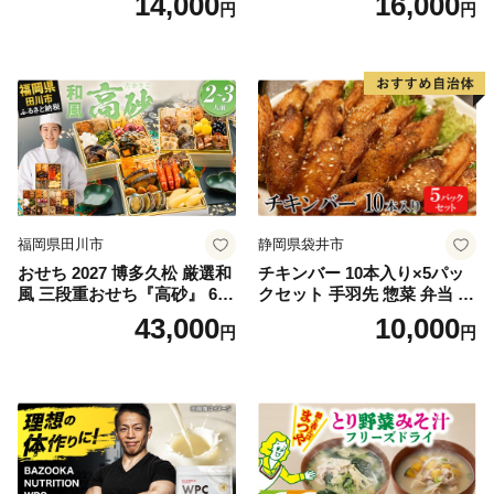
14,000
16,000
円
円
フレーク 鮭フレーク
福岡県田川市
静岡県袋井市
おせち 2027 博多久松 厳選和
チキンバー 10本入り×5パッ
風 三段重おせち『高砂』 6.5
クセット 手羽先 惣菜 弁当 お
寸 3段重 2～3人前 おせち料
かず お酒 おつまみ ギフト キ
43,000
10,000
円
円
理 重箱 お正月 冷凍おせち 縁
ャンプ アウトドア キャンプ
起物 祝箸付 福岡 お節 オセチ
飯 保存食 非常食 鶏肉 肉 お
oseti osechi お祝い 迎春おせ
肉 鶏 人気 厳選 静岡県袋井市
ち 本格おせち おせち予約 年
末 年始 お取り寄せ 新春 贅沢
おせち こだわりおせち 惣菜
老舗おせち ふるさと納税お
せち 御節 お節料理 正月 調理