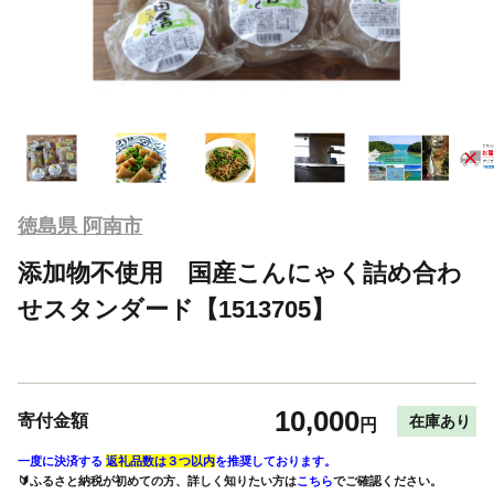
徳島県 阿南市
添加物不使用 国産こんにゃく詰め合わ
せスタンダード【1513705】
10,000
寄付金額
在庫あり
円
一度に決済する
返礼品数は３つ以内
を推奨しております。
🔰ふるさと納税が初めての方、詳しく知りたい方は
こちら
でご確認ください。