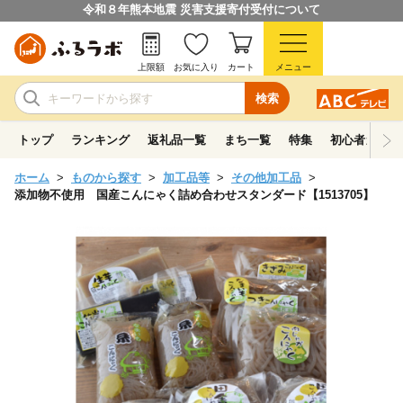
令和８年熊本地震 災害支援寄付受付について
上限額
お気に入り
カート
メニュー
検索
トップ
ランキング
返礼品一覧
まち一覧
特集
初心者ガイド
ホーム
ものから探す
加工品等
その他加工品
添加物不使用 国産こんにゃく詰め合わせスタンダード【1513705】