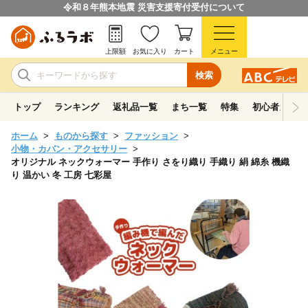
令和８年熊本地震 災害支援寄付受付について
上限額
お気に入り
カート
メニュー
検索
トップ
ランキング
返礼品一覧
まち一覧
特集
初心者ガイド
ホーム
ものから探す
ファッション
小物・カバン・アクセサリー
オリジナル ネックウォーマー 手作り さをり織り 手織り 絹 綿糸 機織
り 温かい 冬 工房 七彩屋