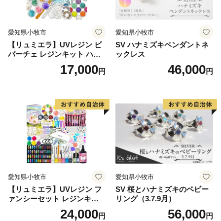
愛知県小牧市
愛知県小牧市
【リュミエラ】UVレジン ビ
SV ハナミズキペンダントネ
バーチェ レジンキット ハン
ックレス
ドメイド レジンクラフト ア
17,000
46,000
円
円
クセサリーキット 手作り セ
ット レジン LEDライト
愛知県小牧市
愛知県小牧市
【リュミエラ】UVレジン フ
SV 桜とハナミズキのベビー
ァンシーセット レジンキッ
リング（3.7.9月）
ト ハンドメイド レジンクラ
24,000
56,000
円
円
フト アクセサリーキット 手