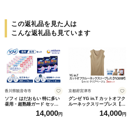
作り セット レジン LEDライ
ト
この返礼品を見た人は
こんな返礼品も見ています
香川県観音寺市
京都府宮津市
ソフィ はだおもい 特に多い
グンゼ YG in.T カットオフク
昼用・超熟睡ガード セット
ルーネックスリーブレス【Y
羽付き ナプキン 生理用品 サ
V2618P】Lサイズ クリアベ
14,000
14,000
円
円
ニタリー ユニ・チャーム
ージュ3枚セット [№5716-04
32]