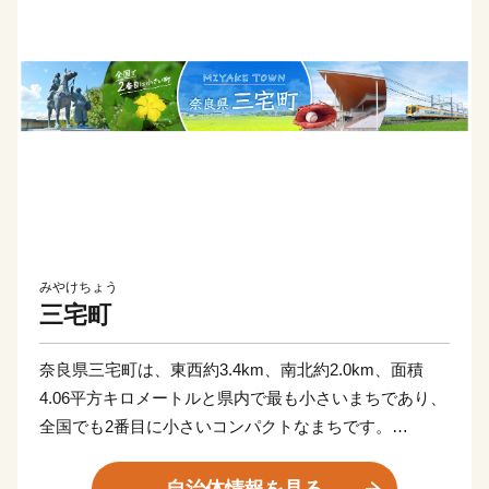
みやけちょう
三宅町
奈良県三宅町は、東西約3.4km、南北約2.0km、面積
4.06平方キロメートルと県内で最も小さいまちであり、
全国でも2番目に小さいコンパクトなまちです。
古くは聖徳太子が斑鳩から飛鳥へ通われたといわれてい