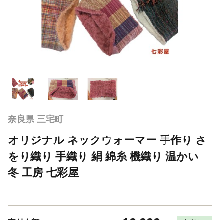
奈良県 三宅町
オリジナル ネックウォーマー 手作り さ
をり織り 手織り 絹 綿糸 機織り 温かい
冬 工房 七彩屋