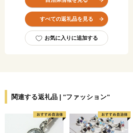
自治体情報を見る
る道路の一部として現存する太子道、万葉集に歌われた
唯一の花である「あざさ」、社会福祉事業の先駆者とい
すべての返礼品を見る
われている忍性菩薩の生誕の地など歴史と文化が香るま
ちです。
お気に入りに追加する
地場産業では、革製品製造業、特に野球用グローブ・ス
パイクなどのスポーツ用品が地域ブランドとなってお
り、その品質の高さは全国から注目を集めています。ま
た、奈良盆地の肥沃な耕作地を有することから、豊かな
農産物が生産されています。
関連する返礼品 | "ファッション"