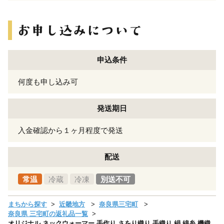
申込条件
何度も申し込み可
発送期日
入金確認から１ヶ月程度で発送
配送
常温
冷蔵
冷凍
別送不可
まちから探す
近畿地方
奈良県三宅町
奈良県 三宅町の返礼品一覧
オリジナル ネックウォーマー 手作り さをり織り 手織り 絹 綿糸 機織