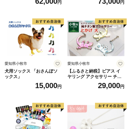
62,000
73,000
円
円
愛知県小牧市
愛知県小牧市
犬用ソックス 「おさんぽソ
【ふるさと納税】ピアス イ
ックス」
ヤリング アクセサリー チタ
ン とかげ 計6種 金属アレル
15,000
29,000
円
円
ギー対応 軽い ピンク イエロ
ー ブルー 人気 おしゃれ 両耳
用 ギフト プレゼント 贈り物
贈答用 オリジナル ハンドメ
イド 純チタン 送料無料