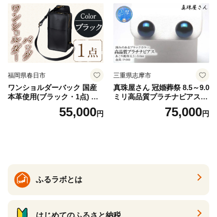
福岡県春日市
三重県志摩市
ワンショルダーバック 国産
真珠屋さん 冠婚葬祭 8.5～9.0
本革使用(ブラック・1点) 鞄
ミリ高品質プラチナピアス P
バック バッグ カバン レザー
t900 志摩産アコヤ真珠 ブラ
55,000
75,000
円
円
国産 日本製 牛革 黒 革 革製
ックパール 黒真珠
品 手作り 男性 女性 レディー
ス メンズ【ksg1307-bk】【Z
enis】
ふるラボとは
はじめてのふるさと納税