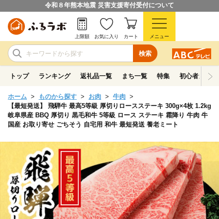
令和８年熊本地震 災害支援寄付受付について
上限額
お気に入り
カート
メニュー
検索
トップ
ランキング
返礼品一覧
まち一覧
特集
初心者ガイド
ホーム
ものから探す
お肉
牛肉
【最短発送】 飛騨牛 最高5等級 厚切りロースステーキ 300g×4枚 1.2kg
岐阜県産 BBQ 厚切り 黒毛和牛 5等級 ロース ステーキ 霜降り 牛肉 牛
国産 お取り寄せ ごちそう 自宅用 和牛 最短発送 養老ミート