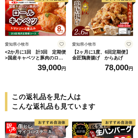
愛知県小牧市
愛知県小牧市
<2か月に1回 計3回 定期便
【2ヶ月に1度、6回定期便】
>国産キャベツと豚肉のロー
金匠鶏唐揚げ からあげ
ルキャベツ（4P入り）
39,000
78,000
円
円
この返礼品を見た人は
こんな返礼品も見ています