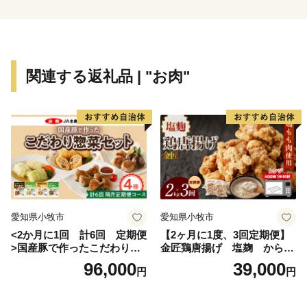
七宗町からは、町の木に指定されているひのきを使った
木工品や、清流で採れた川魚など“緑と清流の里”ならで
はの返礼品をお届けします。
関連する返礼品 | "お肉"
愛知県小牧市
愛知県小牧市
<2か月に1回 計6回 定期便
【2ヶ月に1度、3回定期便】
>国産豚で作ったこだわり惣
金匠鶏唐揚げ 塩麹 からあ
菜セット
げ
96,000
39,000
円
円