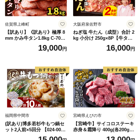
佐賀県上峰町
大阪府泉佐野市
【訳あり】《訳あり》極厚 8
ねぎ塩 牛たん（成型）合計 2
mm かみ牛タン1.8kg C-709-
kg 小分け 250g×8P【牛タン
AS
牛肉 焼肉用 薄切り 訳あり サ
19,000
16,000
円
円
イズ不揃い】
福岡県中間市
宮崎県えびの市
(訳あり)博多若杉牛もつ鍋セ
【宮崎牛】サイコロステーキ
ット2人前×5回分 【024-002
赤身＆霜降り 400g(各200g×
7】
１P 計2P) 真空パック 冷凍
15,000
13,000