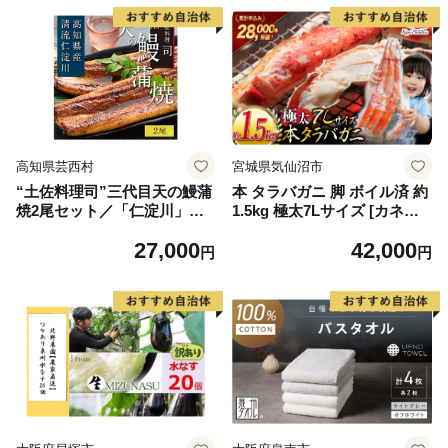
高知県芸西村
宮城県気仙沼市
“土佐料理司”三代目天の鰻蒲
本 タラバガニ 脚 ボイル済 約
焼2尾セット／「仁淀川」水
1.5kg 極太7Lサイズ [カネダ
系の地下水使用 完全無投薬養
イ 宮城県 気仙沼市 2056432
27,000
42,000
殖 国産・高知県産〈高知市共
6] カニ かに 蟹 たらばがに た
円
円
通返礼品〉うなぎ 真空パック
らば蟹 タラバ蟹 たらば タラ
（ウナギう・たれセット）
バ ボイル