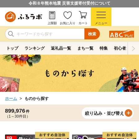
令和８年熊本地震 災害支援寄付受付について
上限額
お気に入り
カート
メニュー
検索
トップ
ランキング
返礼品一覧
まち一覧
特集
初心者ガイド
ホーム
ものから探す
899,976
件
絞り込み・並び替え
（1～30件目）