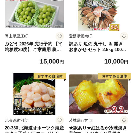
岡山県里庄町
愛媛県愛南町
ぶどう 2026年 先行予約 【平
訳あり 魚の 丸干し ＆ 開き
均糖度20度】 ご家庭用 農家
おまかせ セット 2.5kg 10000
こだわりの シャイン マスカ
円 魚 海鮮 干物 無添加 ひも
15,000
10,000
ット 2～3房 合計約1.2kg ブ
の ひらき 詰め合わせ 冷凍 丸
円
円
ドウ 葡萄 岡山県産 国産 フル
干し 鯵 アジ 鯖 さば サバ 鰹
ーツ 果物 【 Nini farm 農家
かつお カツオ 鯛 たい タイ
直送 】
鰯 いわし イワシ 切り身 おつ
まみ おかず 惣菜 人気 珍味
グルメ 規格外 国産 新鮮 魚介
天然 乾き物 乾物 酒のあて 旬
季節 お中元 お歳暮 母の日 父
の日 武久海産 愛南町 愛媛県
北海道紋別市
茨城県行方市
20-330 北海道オホーツク海産
★訳あり★紅はるか冷凍焼き