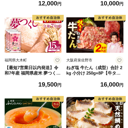
12,000
10,000
毛和牛 ブランド牛 九州 ハン
円
円
バーグ 牛肉 豚肉 国産 お弁当
おかず 惣菜 おすすめ 人気】
(H083106)
福岡県大木町
大阪府泉佐野市
【最短7営業日以内発送】令
ねぎ塩 牛たん（成型）合計 2
和7年産 福岡県産米 夢つくし
kg 小分け 250g×8P【牛タン
15kg 精米 ※北海道・沖縄・
牛肉 焼肉用 薄切り 訳あり サ
19,500
16,000
離島は配送不可
イズ不揃い】
円
円