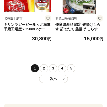
北海道千歳市
和歌山県湯浅町
キリンラガービール＜北海道
優良県産品 認定 釜揚げしら
千歳工場産＞350ml 2ケース
す 茹でたて 釜揚げ しらす 無
（48本）
着色 安心 安全 赤穂の塩 新鮮
30,800
15,000
国産 海の幸 海鮮 魚介 紀州湯
円
円
浅湾直送 まるとも海産 お取
り寄せ 和歌山県 湯浅町 送料
無料_C6035n
1
2
3
4
5
次へ