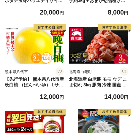
ホタテ玉冷バラエティサイズ
芋約3kg＋おまかせ品種さつ
(1kg)｜ 訳あり サイズ不揃い
まいも 合計約3.2kg｜さつ
20,000
8,000
まいも サツマイモ さつま芋
円
円
焼き芋 やきいも 冷凍 冷凍焼
き芋 訳あり 訳アリ 紅はるか
茨城県 行方市(EY-25)
熊本県八代市
北海道白老町
【先行予約】 熊本県八代市産
北海道産 白老豚 モモ ウデ こ
晩白柚 （ばんぺいゆ） Lサイ
ま切れ 3kg 豚肉 冷凍 国産 ス
ズ 2玉 柑橘 みかん 果物 くだ
ライス 切り落とし 小間切れ
12,000
14,000
もの フルーツ おやつ 特産 熊
こまぎれ 細切れ
円
円
本県 八代市 【2026年12月上
旬より順次発送】