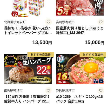
北海道倶知安町
宮崎県都城市
長持ち 1.5倍巻き 花いっぱい
国産豚肉切り落とし5Kg(うま
トイレットペーパー ダブル 4
味加工)_MJ-3647
5ｍ 計72ロール 全18種 花柄
13,500
15,000
プリント ハーブ 香り付き 日
円
円
本製 まとめ買い 防災 常備品
ペーパー エコ 日用雑貨 消耗
品 備蓄 送料無料 北海道 倶知
安町 日用品
佐賀県神埼市
静岡県焼津市
【14日以内発送！数量限定】
a10-1289 ネギトロ100g×16
佐賀牛入り ハンバーグ 22個
パック 合計1.6kg
2.6kg(120g×22個)【佐賀牛 黒