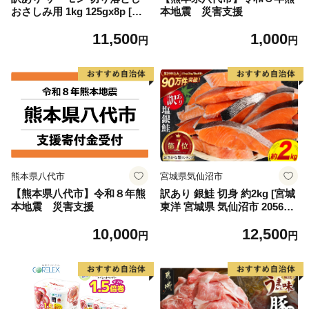
おさしみ用 1kg 125gx8p [足
本地震 災害支援
利本店 宮城県 気仙沼市 2056
11,500
1,000
4313] 魚 魚介類 鮭 お刺し身
円
円
刺し身 刺身 生 生食 個包装
チリ銀鮭 銀鮭 海鮮 海鮮丼 魚
介
熊本県八代市
宮城県気仙沼市
【熊本県八代市】令和８年熊
訳あり 銀鮭 切身 約2kg [宮城
本地震 災害支援
東洋 宮城県 気仙沼市 205649
91] 鮭 魚介類 海鮮 訳アリ 規
10,000
12,500
格外 不揃い さけ サケ 鮭切身
円
円
シャケ 切り身 冷凍 家庭用 お
かず 弁当 支援 サーモン 銀鮭
切り身 魚 わけあり