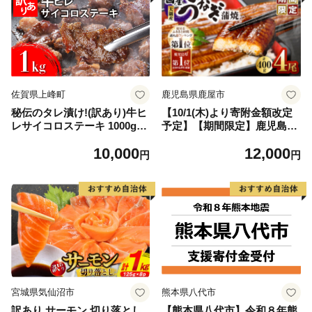
佐賀県上峰町
鹿児島県鹿屋市
秘伝のタレ漬け!(訳あり)牛ヒ
【10/1(木)より寄附金額改定
レサイコロステーキ 1000g
予定】【期間限定】鹿児島県
【B-1098-AS】
大隅産うなぎ蒲焼4尾（400
10,000
12,000
g） KN007-023
円
円
宮城県気仙沼市
熊本県八代市
訳あり サーモン 切り落とし
【熊本県八代市】令和８年熊