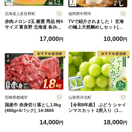
北海道上富良野町
福岡県中間市
赤肉メロン 2玉 厳選 秀品 特4
TVで紹介されました！ 玄海
サイズ 富良野 北海道 各2kg
の極上天然鯛めしセット[鯛
～2.6kg 2玉 セット ファーム
の切身、だし汁、鯛茶漬け用
17,000
10,000
富良野 メロン めろん 果物 く
だし]【010-0001】
円
円
だもの フルーツ デザート 旬
の果物 旬のフルーツ
宮崎県都城市
山形県河北町
国産牛 赤身切り落とし1.8kg
【令和8年産】 ぶどう シャイ
(450g×4パック)_14-3604
ンマスカット 2房入り（1房6
00g前後） 秀品 山形県河北町
14,000
18,000
産【山形eLab】 ka074-023-r
円
円
8