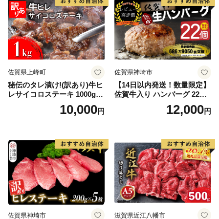
佐賀県上峰町
佐賀県神埼市
秘伝のタレ漬け!(訳あり)牛ヒ
【14日以内発送！数量限定】
レサイコロステーキ 1000g
佐賀牛入り ハンバーグ 22個
【B-1098-AS】
2.6kg(120g×22個)【佐賀牛
10,000
12,000
円
円
黒毛和牛 ブランド牛 九州 ハ
ンバーグ 牛肉 豚肉 国産 お弁
当 おかず 惣菜 おすすめ 人
気】(H083106)
佐賀県神埼市
滋賀県近江八幡市