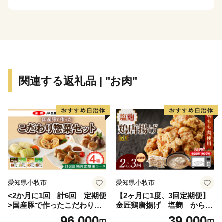
「までい」とは．．．
飯舘流のスローライフを「までいライフ」と呼び、村づ
くりの基本理念としてきました。
「までい」とは、「両手」「左右揃った手」という意味
の「真手（まて）」が語源。
関連する返礼品 | "お肉"
「大切に」「丁寧に」「じっくりと」「心をこめて」
「手間暇を惜しまず」という意味で使われてきた方言で
す。
2011年3月11日に発生した東日本大震災．．．．．
飯舘村は2011年の東日本大震災に伴う原発事故の影響
を受けましたが、
全国の皆様からの温かいご支援・応援をいただき復興に
愛知県小牧市
愛知県小牧市
向けて１歩ずつ歩んで参りました。
<2か月に1回 計6回 定期便
【2ヶ月に1度、3回定期便】
これまでご支援してくださったたくさんの皆様に感謝申
>国産豚で作ったこだわり惣
金匠鶏唐揚げ 塩麹 からあ
し上げます。
菜セット
げ
96,000
39,000