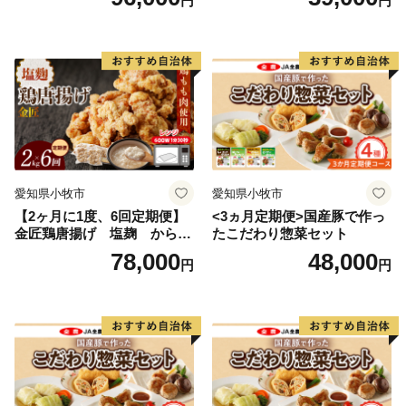
円
円
本当にありがとうございます。
現在は村内のほぼ全域で避難指示が解除され、復興拠点
の「 道の駅 までい館 」、子ども達の遊び場「 ふ
かや風の子広場 」なども整備されました。
飯舘村はこれからも、『 明日が待ち遠しくなるよう
な、ワクワクする楽しいふるさと 』の実現を目指して
頑張ります。
飯舘村をぜひ応援してください！！ 皆様の心温まるご
愛知県小牧市
愛知県小牧市
支援をお待ちしております。
【2ヶ月に1度、6回定期便】
<3ヵ月定期便>国産豚で作っ
金匠鶏唐揚げ 塩麹 からあ
たこだわり惣菜セット
げ
78,000
48,000
円
円