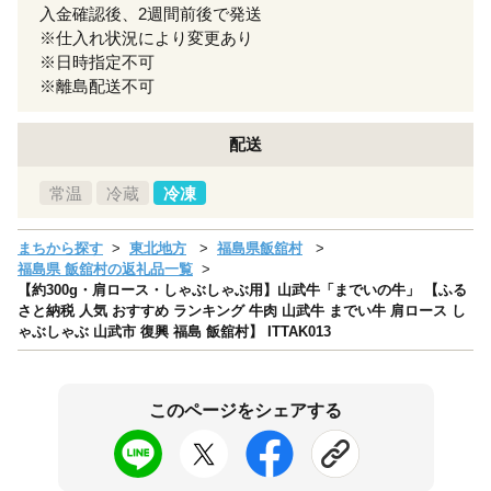
入金確認後、2週間前後で発送
※仕入れ状況により変更あり
※日時指定不可
※離島配送不可
配送
常温
冷蔵
冷凍
まちから探す
東北地方
福島県飯舘村
福島県 飯舘村の返礼品一覧
【約300g・肩ロース・しゃぶしゃぶ用】山武牛「までいの牛」 【ふる
さと納税 人気 おすすめ ランキング 牛肉 山武牛 までい牛 肩ロース し
ゃぶしゃぶ 山武市 復興 福島 飯舘村】 ITTAK013
このページをシェアする