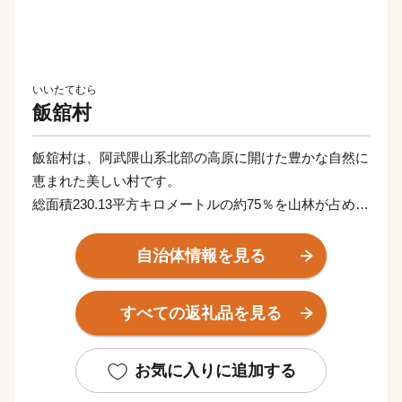
いいたてむら
飯舘村
飯舘村は、阿武隈山系北部の高原に開けた豊かな自然に
恵まれた美しい村です。
総面積230.13平方キロメートルの約75％を山林が占めた
地形は比較的なだらかで、北に真野川、中央に新田川と
飯樋川、南部に比曽川が流れその流域に耕地が開かれ集
自治体情報を見る
落を形成しています。
年平均気温は約10度、年間降水量1,300ミリメートル前
すべての返礼品を見る
後で高原地帯独特の冷涼な気候にあります。
飯舘村は「までい」を理念に据えた村づくりが評価さ
れ、平成22年には「日本で最も美しい村」連合に加盟し
お気に入りに追加する
ました。