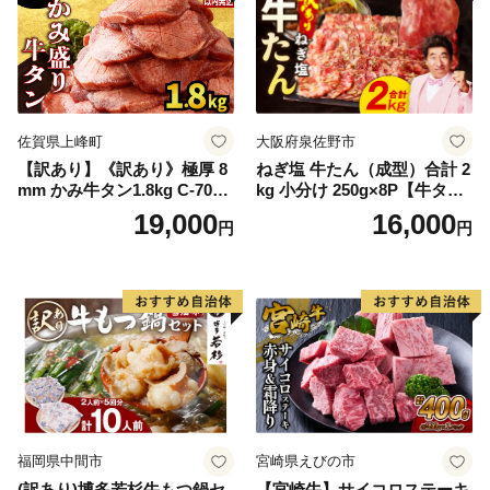
佐賀県上峰町
大阪府泉佐野市
【訳あり】《訳あり》極厚 8
ねぎ塩 牛たん（成型）合計 2
mm かみ牛タン1.8kg C-709-
kg 小分け 250g×8P【牛タン
AS
牛肉 焼肉用 薄切り 訳あり サ
19,000
16,000
円
円
イズ不揃い】
福岡県中間市
宮崎県えびの市
(訳あり)博多若杉牛もつ鍋セ
【宮崎牛】サイコロステーキ