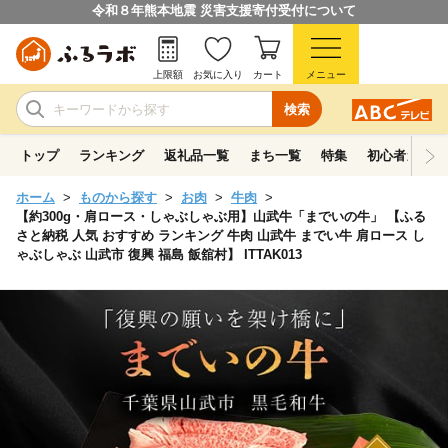
令和８年熊本地震 災害支援寄付受付について
上限額
お気に入り
カート
メニュー
検索
トップ
ランキング
返礼品一覧
まち一覧
特集
初心者ガイド
ホーム
ものから探す
お肉
牛肉
【約300g・肩ロース・しゃぶしゃぶ用】山武牛「までいの牛」 【ふる
さと納税 人気 おすすめ ランキング 牛肉 山武牛 までい牛 肩ロース し
ゃぶしゃぶ 山武市 復興 福島 飯舘村】 ITTAK013