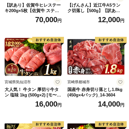
【訳あり】佐賀牛ヒレステー
【げんさん】近江牛A5ラン
キ200g×5枚【佐賀牛 ステー
ク切落し【500g】【訳あり】
キ ブランド肉 ヒレ肉 フィレ
【DG12W】
70,000
12,000
円
円
肉 ジューシー ヘルシー】(H0
65175)
宮城県気仙沼市
宮崎県都城市
大人気！ 牛タン 厚切り牛タ
国産牛 赤身切り落とし1.8kg
ン 塩味 1kg (500g×2) [モ〜ラ
(450g×4パック)_14-3604
ンド 宮城県 気仙沼市 205646
16,000
14,000
円
円
60] 肉 牛肉 精肉 牛たん 牛タ
ン塩 牛たん塩 冷凍 焼肉 BB
Q アウトドア バーベキュー
厚切り タン