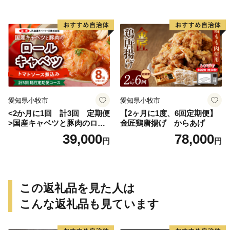
愛知県小牧市
愛知県小牧市
<2か月に1回 計3回 定期便
【2ヶ月に1度、6回定期便】
>国産キャベツと豚肉のロー
金匠鶏唐揚げ からあげ
ルキャベツ（4P入り）
39,000
78,000
円
円
この返礼品を見た人は
こんな返礼品も見ています