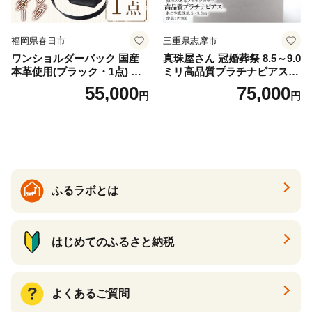
福岡県春日市
三重県志摩市
ワンショルダーバック 国産
真珠屋さん 冠婚葬祭 8.5～9.0
本革使用(ブラック・1点) 鞄
ミリ高品質プラチナピアス P
バック バッグ カバン レザー
t900 志摩産アコヤ真珠 ブラ
55,000
75,000
円
円
国産 日本製 牛革 黒 革 革製
ックパール 黒真珠
品 手作り 男性 女性 レディー
ス メンズ【ksg1307-bk】【Z
enis】
ふるラボとは
はじめてのふるさと納税
よくあるご質問