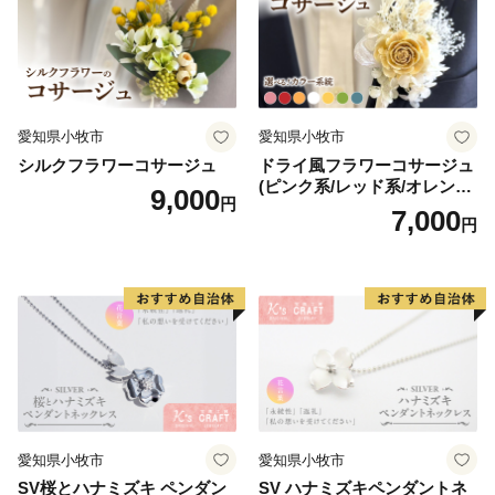
愛知県小牧市
愛知県小牧市
シルクフラワーコサージュ
ドライ風フラワーコサージュ
(ピンク系/レッド系/オレンジ
9,000
円
系/ホワイト系/イエロー系/グ
7,000
円
リーン系/ブルー系）
愛知県小牧市
愛知県小牧市
SV桜とハナミズキ ペンダン
SV ハナミズキペンダントネ