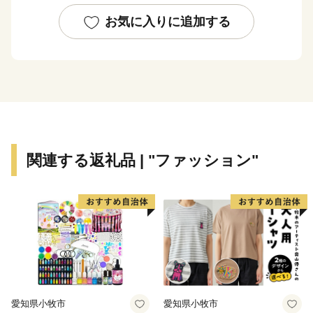
日々堪能できます。
お気に入りに追加する
～交通アクセス～ 国東市は大分空港を有し、「大分県
の空の玄関口」と言われています。大分空港から東京
（羽田）までは1時間半！都会との行き来がしやすくと
っても便利です。また大阪・名古屋・ソウルとの定期便
があります。
関連する返礼品 | "ファッション"
【お問い合わせへの返信について】
国東市では、ポータルサイトお問い合わせフォームや市
のメールアドレスにお問い合わせいただいた場合、通
常、翌開庁日に返信することとしています。
もし返信がない場合はアドレス誤りやサーバー障害など
の理由でメールが届いていない可能性がありますので、
お手数をおかけしますが、再度メールしていただくかお
電話等にてお問い合わせくださいますようお願いいたし
愛知県小牧市
愛知県小牧市
ます。