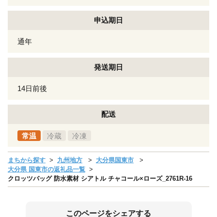
申込期日
通年
発送期日
14日前後
配送
常温
冷蔵
冷凍
まちから探す
九州地方
大分県国東市
大分県 国東市の返礼品一覧
クロッツバッグ 防水素材 シアトル チャコール×ローズ_2761R-16
このページをシェアする