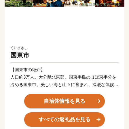
くにさきし
国東市
【国東市の紹介】
人口約3万人。大分県北東部、国東半島のほぼ東半分を
占める国東市。美しい海と山々に育まれ、温暖な気候に
も恵まれた、心安らぐ癒しの郷。神仏習合の六郷満山文
化が発展し、数多く寺院や石仏などが現存することか
自治体情報を見る
ら、「仏の里くにさき」と呼ばれています。そして、や
はり一番の自慢は、半島ならではの豊かな自然が生み出
すべての返礼品を見る
す、豊富な食材！海の幸・山の幸、あらゆる旬の幸を