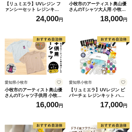
【リュミエラ】UVレジン フ
小牧市のアーティスト奥山優
ァンシーセット レジンキッ
さんのTシャツ大人用 小牧市
国東市ふるさと納税推進係
ト ハンドメイド レジンクラ
制70周年記念
24,000
18,000
円
円
フト アクセサリーキット 手
アドレス：furusatonozei@city.kunisaki.lg.jp
作り セット レジン LEDライ
TEL：0978-72-5175
ト
FAX：0978-72-5182
愛知県小牧市
愛知県小牧市
小牧市のアーティスト奥山優
【リュミエラ】UVレジン ビ
さんのTシャツ子供用 小牧市
バーチェ レジンキット ハン
制70周年記念
ドメイド レジンクラフト ア
16,000
17,000
円
円
クセサリーキット 手作り セ
ット レジン LEDライト