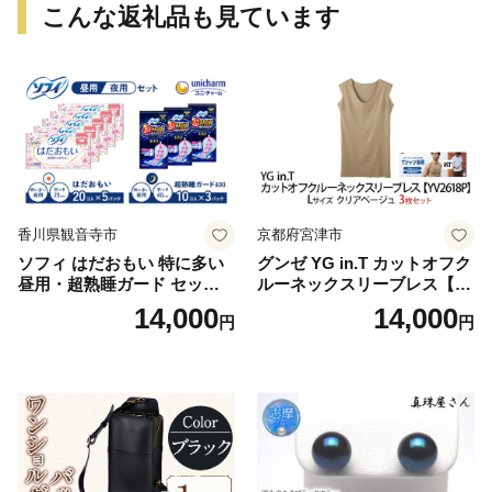
こんな返礼品も見ています
香川県観音寺市
京都府宮津市
ソフィ はだおもい 特に多い
グンゼ YG in.T カットオフク
昼用・超熟睡ガード セット
ルーネックスリーブレス【Y
羽付き ナプキン 生理用品 サ
V2618P】Lサイズ クリアベ
14,000
14,000
円
円
ニタリー ユニ・チャーム
ージュ3枚セット [№5716-04
32]