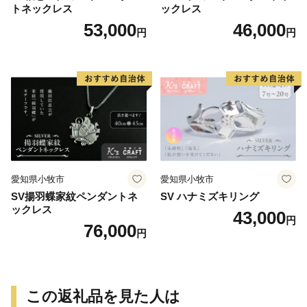
トネックレス
ックレス
53,000
46,000
円
円
愛知県小牧市
愛知県小牧市
SV揚羽蝶家紋ペンダントネ
SV ハナミズキリング
ックレス
43,000
円
76,000
円
この返礼品を見た人は