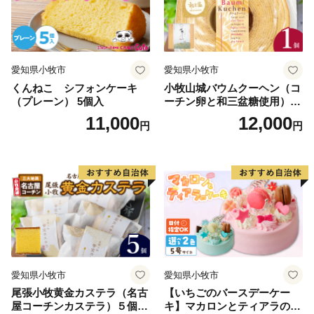
愛知県小牧市
愛知県小牧市
くんねこ シフォンケーキ
小牧山城バウムクーヘン（コ
（プレーン） 5個入
ーチン卵と和三盆糖使用）
名古屋コーチン バームクー
11,000
12,000
円
円
ヘン 和三盆 小牧銘菓 バウム
クーヘン 常温 愛知県 小牧市
アンプチベアやぐま
愛知県小牧市
愛知県小牧市
尾張小牧黄金カステラ（名古
【いちごのバースデーケー
屋コーチンカステラ）５個入
キ】マカロンとティアラのケ