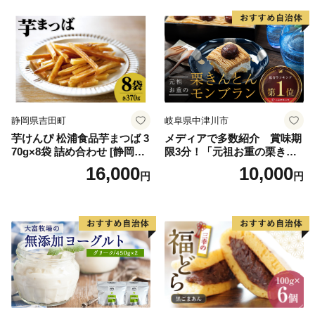
誕生日 カップ 詰め合わせ バ
道産アイス 道産アイスクリ
ラエティ | バニラ チョコレー
ーム ギフト 詰合せ 詰め合わ
ト ストロベリー ピスタチオ
せ ふるさと納税 ）
バニラ＆クッキー ウベ 沖縄
紅イモ 塩ちんすこう 沖縄シ
ークヮーサー 沖縄黒糖 琉球
ロイヤルミルクティ 沖縄パ
イン
静岡県吉田町
岐阜県中津川市
芋けんぴ 松浦食品芋まつば 3
メディアで多数紹介 賞味期
70g×8袋 詰め合わせ [静岡伊
限3分！「元祖お重の栗きん
勢丹(松浦食品) 静岡県 吉田町
とんモンブラン」 【未来の
16,000
10,000
円
円
22424274] 芋ケンピ セット
ご褒美】スイーツ 栗 モンブ
小袋 個包装 小分け
ラン くりきんとん デザート
ご褒美 お取り寄せ くり お菓
子 菓子 F4N-2298