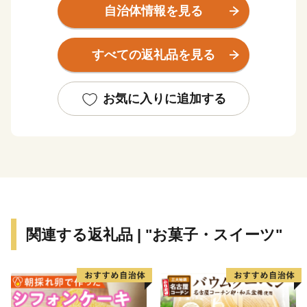
市の北部地域には木津川・宇治川・桂川の三川合流域が
自治体情報を見る
あり、約1.4kmにわたり桜が楽しめる背割堤、国宝に指
定された「石清水八幡宮」、といった様々な自然・歴史
すべての返礼品を見る
環境があります。
また、南部地域は新名神高速道路などの広域交通網が整
備される中、新たな市街地の整備が進みつつあります。
お気に入りに追加する
本市では、「住んでよし、訪れてよし」のまちづくりを
進めてまいりますので、皆様からのあたたかいご支援を
お待ちしています。
関連する返礼品 | "お菓子・スイーツ"