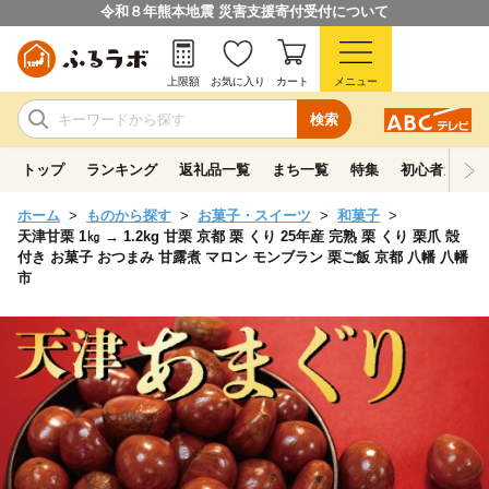
令和８年熊本地震 災害支援寄付受付について
上限額
お気に入り
カート
メニュー
検索
トップ
ランキング
返礼品一覧
まち一覧
特集
初心者ガイド
ホーム
ものから探す
お菓子・スイーツ
和菓子
天津甘栗 1㎏ → 1.2kg 甘栗 京都 栗 くり 25年産 完熟 栗 くり 栗爪 殻
付き お菓子 おつまみ 甘露煮 マロン モンブラン 栗ご飯 京都 八幡 八幡
市