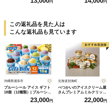
13,000
14,000
円
円
この返礼品を見た人は
こんな返礼品も見ています
沖縄県浦添市
北海道別海町
ブルーシール アイス ギフト
べつかいのアイスクリーム屋
18個（12種類）| ブルーシー
さんプレミアムミルクリッチ
ルアイス ブルーシールアイ
12個（AP-01）（ 北海道アイ
23,000
22,000
円
円
スクリーム 着日指定可能 送
ス 北海道産アイス アイス ア
料無料 ジェラート 沖縄県 バ
イススイーツ アイスクリー
ースデー 贈り物 プレゼント
ム 北海道産アイスクリーム