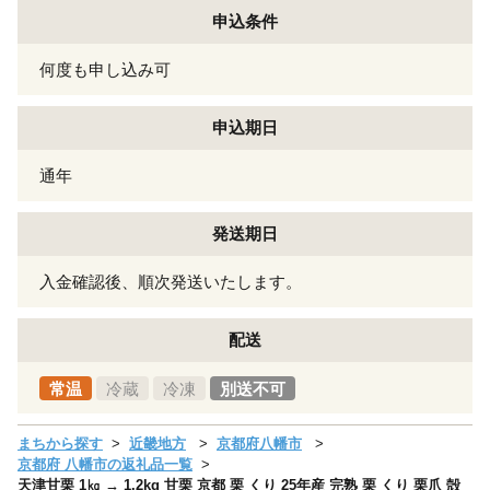
申込条件
何度も申し込み可
申込期日
通年
発送期日
入金確認後、順次発送いたします。
配送
常温
冷蔵
冷凍
別送不可
まちから探す
近畿地方
京都府八幡市
京都府 八幡市の返礼品一覧
天津甘栗 1㎏ → 1.2kg 甘栗 京都 栗 くり 25年産 完熟 栗 くり 栗爪 殻