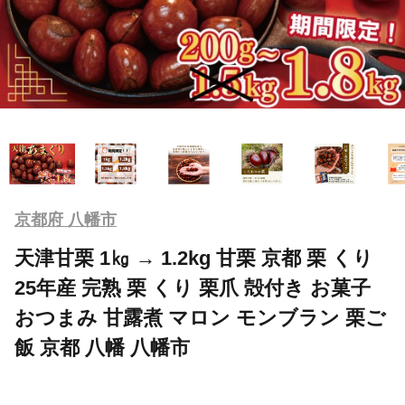
京都府 八幡市
天津甘栗 1㎏ → 1.2kg 甘栗 京都 栗 くり
25年産 完熟 栗 くり 栗爪 殻付き お菓子
おつまみ 甘露煮 マロン モンブラン 栗ご
飯 京都 八幡 八幡市