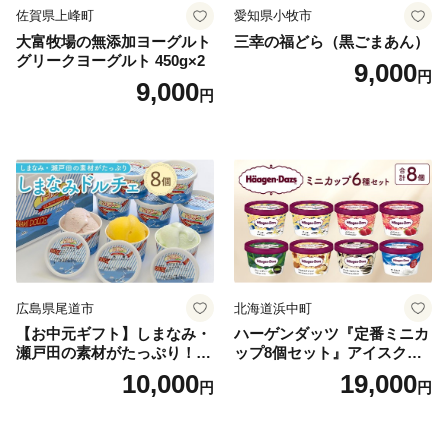
佐賀県上峰町
愛知県小牧市
大富牧場の無添加ヨーグルト
三幸の福どら（黒ごまあん）
グリークヨーグルト 450g×2
9,000
円
9,000
円
広島県尾道市
北海道浜中町
【お中元ギフト】しまなみ・
ハーゲンダッツ『定番ミニカ
瀬戸田の素材がたっぷり！ジ
ップ8個セット』アイスクリ
ェラート8個
ーム アイス スイーツ デザー
10,000
19,000
円
円
ト_H0016-104