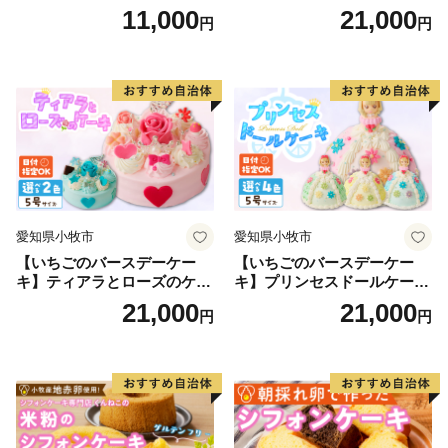
名古屋コーチン カステラ ザ
ーキ スイーツ 日時指定可 デ
11,000
21,000
円
円
ラメ 常温 愛知県 小牧市 アン
ザート 洋菓子 お取り寄せ 愛
プチベアやぐま
知県 小牧市 送料無料 誕生日
クリスマス お祝い マカロン
デコレーションケーキ ホー
ルケーキ
愛知県小牧市
愛知県小牧市
【いちごのバースデーケー
【いちごのバースデーケー
キ】ティアラとローズのケー
キ】プリンセスドールケーキ
キ スイーツ デザート 洋菓
日時指定可 スイーツ デザー
21,000
21,000
円
円
子 お取り寄せ 愛知県 小牧市
ト 洋菓子 お取り寄せ 愛知県
送料無料 誕生日 クリスマス
小牧市 送料無料 誕生日 クリ
お祝い ばら 花 フラワー デコ
スマス お祝い キャラクター
レーション ホールケーキ 日
デコレーションケーキ ホー
時指定可
ルケーキ 人形 かわいい こど
も