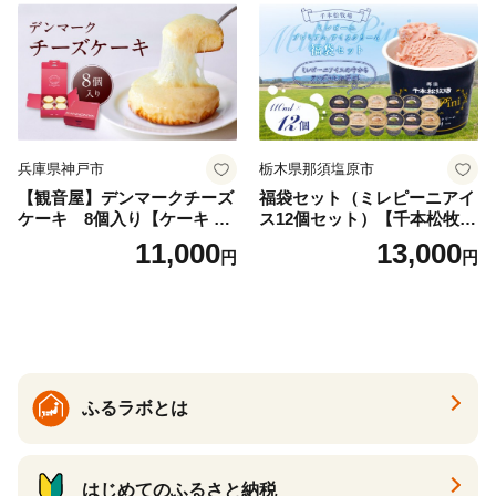
兵庫県神戸市
栃木県那須塩原市
【観音屋】デンマークチーズ
福袋セット（ミレピーニアイ
ケーキ 8個入り【ケーキ チ
ス12個セット）【千本松牧
ーズケーキ 人気スイーツ お
場】 ns025-014-12 【デザー
11,000
13,000
円
円
すすめスイーツ 神戸スイー
ト 詰め合わせ ギフト】
ツ 新感覚チーズケーキ おす
すめケーキ 兵庫県 神戸市 D0
910-17】
ふるラボとは
はじめてのふるさと納税