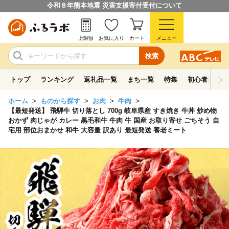
令和８年熊本地震 災害支援寄付受付について
上限額
お気に入り
カート
メニュー
検索
トップ
ランキング
返礼品一覧
まち一覧
特集
初心者ガイド
ホーム
ものから探す
お肉
牛肉
【最短発送】 飛騨牛 切り落とし 700g 岐阜県産 すき焼き 牛丼 炒め物
おかず 肉じゃが カレー 黒毛和牛 牛肉 牛 国産 お取り寄せ ごちそう 自
宅用 部位おまかせ 和牛 大容量 訳あり 最短発送 養老ミート