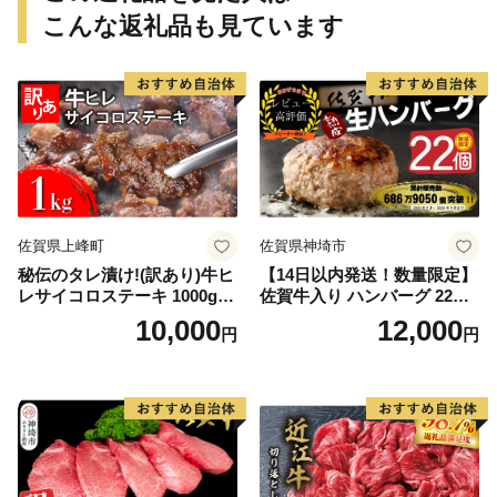
こんな返礼品も見ています
佐賀県上峰町
佐賀県神埼市
秘伝のタレ漬け!(訳あり)牛ヒ
【14日以内発送！数量限定】
レサイコロステーキ 1000g
佐賀牛入り ハンバーグ 22個
【B-1098-AS】
2.6kg(120g×22個)【佐賀牛
10,000
12,000
円
円
黒毛和牛 ブランド牛 九州 ハ
ンバーグ 牛肉 豚肉 国産 お弁
当 おかず 惣菜 おすすめ 人
気】(H083106)