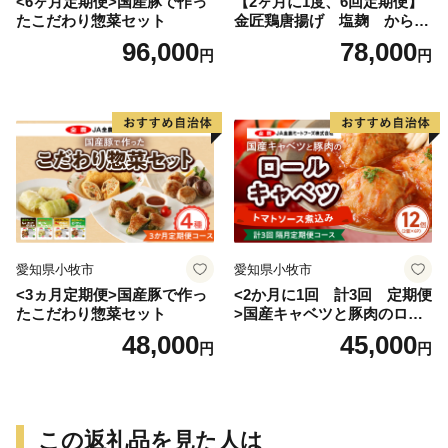
<6ヶ月定期便>国産豚で作っ
【2ヶ月に1度、6回定期便】
たこだわり惣菜セット
金匠鶏唐揚げ 塩麹 からあ
げ
96,000
78,000
円
円
愛知県小牧市
愛知県小牧市
<3ヵ月定期便>国産豚で作っ
<2か月に1回 計3回 定期便
たこだわり惣菜セット
>国産キャベツと豚肉のロー
ルキャベツ（6P入り）
48,000
45,000
円
円
この返礼品を見た人は