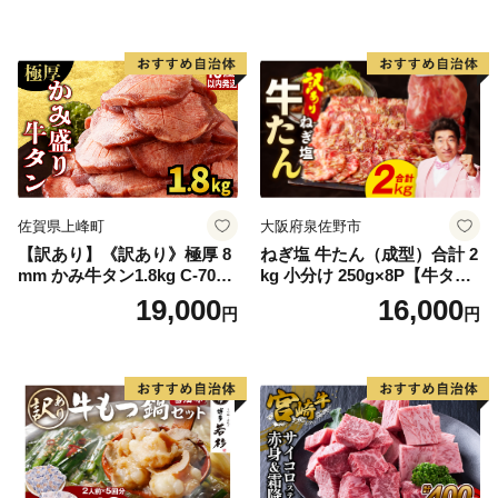
ン塩 牛たん塩 冷凍 焼肉 BB
Q アウトドア バーベキュー
厚切り タン
佐賀県上峰町
大阪府泉佐野市
【訳あり】《訳あり》極厚 8
ねぎ塩 牛たん（成型）合計 2
mm かみ牛タン1.8kg C-709-
kg 小分け 250g×8P【牛タン
AS
牛肉 焼肉用 薄切り 訳あり サ
19,000
16,000
円
円
イズ不揃い】