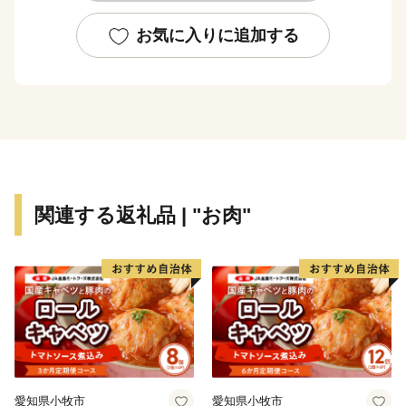
さらに、長い年月をかけて激流が岩石を壺状に削り取っ
た「飛水峡の甌穴群」は、国の天然記念物にも指定され
お気に入りに追加する
ています。
水と緑が織りなす景観は訪れる人の心をいやしてくれる
でしょう。
七宗町からは、町の木に指定されているひのきを使った
木工品や、清流で採れた川魚など“緑と清流の里”ならで
はの返礼品をお届けします。
関連する返礼品 | "お肉"
愛知県小牧市
愛知県小牧市