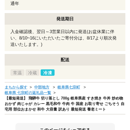
通年
発送期日
入金確認後、翌日～3営業日以内に発送(お盆休業に伴
い、8/10~16にいただいたご寄付分は、8/17より順次発
送いたします。)
配送
常温
冷蔵
冷凍
まちから探す
中部地方
岐阜県七宗町
岐阜県 七宗町の返礼品一覧
【最短発送】 飛騨牛 切り落とし 700g 岐阜県産 すき焼き 牛丼 炒め物
おかず 肉じゃが カレー 黒毛和牛 牛肉 牛 国産 お取り寄せ ごちそう 自
宅用 部位おまかせ 和牛 大容量 訳あり 最短発送 養老ミート