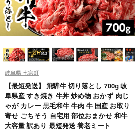
岐阜県 七宗町
【最短発送】 飛騨牛 切り落とし 700g 岐
阜県産 すき焼き 牛丼 炒め物 おかず 肉じ
ゃが カレー 黒毛和牛 牛肉 牛 国産 お取り
寄せ ごちそう 自宅用 部位おまかせ 和牛
大容量 訳あり 最短発送 養老ミート