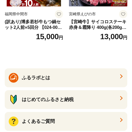
福岡県中間市
宮崎県えびの市
(訳あり)博多若杉牛もつ鍋セ
【宮崎牛】サイコロステーキ
ット2人前×5回分 【024-002
赤身＆霜降り 400g(各200g×
7】
１P 計2P) 真空パック 冷凍
15,000
13,000
円
円
ふるラボとは
はじめてのふるさと納税
よくあるご質問