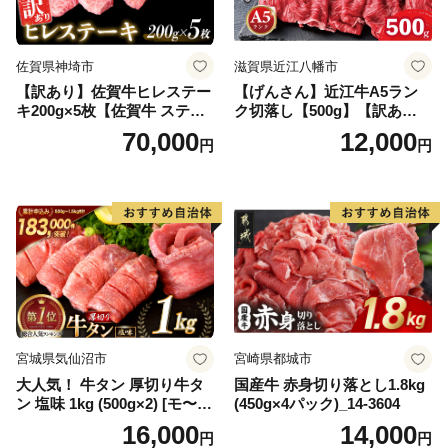
佐賀県神埼市
滋賀県近江八幡市
【訳あり】佐賀牛ヒレステー
【げんさん】近江牛A5ラン
キ200g×5枚【佐賀牛 ステー
ク切落し【500g】【訳あり】
キ ブランド肉 ヒレ肉 フィレ
【DG12W】
70,000
12,000
円
円
肉 ジューシー ヘルシー】(H0
65175)
宮城県気仙沼市
宮崎県都城市
大人気！ 牛タン 厚切り牛タ
国産牛 赤身切り落とし1.8kg
ン 塩味 1kg (500g×2) [モ〜ラ
(450g×4パック)_14-3604
ンド 宮城県 気仙沼市 205646
16,000
14,000
円
円
60] 肉 牛肉 精肉 牛たん 牛タ