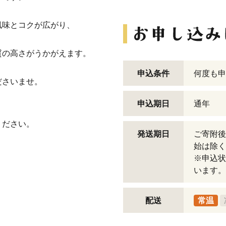
風味とコクが広がり、
質の高さがうかがえます。
申込条件
何度も申
ださいませ。
申込期日
通年
ください。
発送期日
ご寄附後
始は除く
※申込状
います。
配送
常温