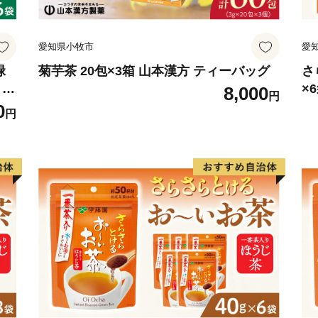
総面積851.21平方キロメ
山林が全体の約9割を占め
愛知県小牧市
愛
を利用して、農業地、商業
地目別では森林（91.05%）
緑
菊芋茶 20包×3箱 山本漢方 ティーバッグ
さ
 粉
×
8,000
（0.90%）、道路他（6.5
円
粉
0
標高 最高 3,052.6メ
円