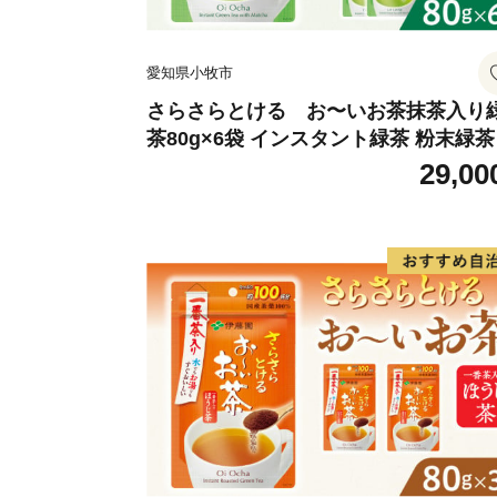
愛知県小牧市
さらさらとける お〜いお茶抹茶入り
茶80g×6袋 インスタント緑茶 粉末緑茶
末茶 おーいお茶 粉末緑茶
29,00