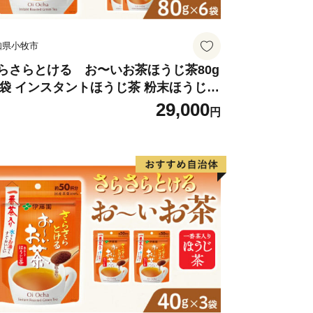
ートル
、河川に沿った平坦地とゆるやかな斜面
知県小牧市
地、住宅地などが混在しています。
、農用地（1..50%）、宅地
らさらとける お〜いお茶ほうじ茶80g
6袋 インスタントほうじ茶 粉末ほうじ茶
5%）となっています。
末茶 おーいお茶 粉末緑茶
29,000
ートル 最低 220メートル
円