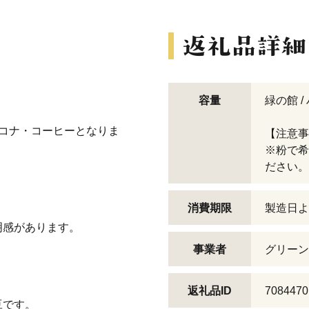
容量
緑の館 /
n）のコナ・コーヒーとなりま
【注意事
※粉で希
ださい。
。
消費期限
製造日よ
明感があります。
事業者
グリーン
返礼品ID
7084470
豆です。