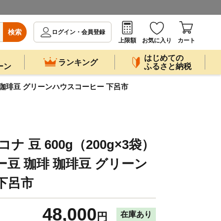
検索
ログイン・会員登録
上限額
お気に入り
カート
はじめての
ランキング
ーン
ふるさと納税
珈琲 珈琲豆 グリーンハウスコーヒー 下呂市
ナ 豆 600g（200g×3袋）
ー豆 珈琲 珈琲豆 グリーン
下呂市
48,000
在庫あり
円