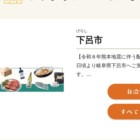
げろし
下呂市
【令和８年熊本地震に伴う
日頃より岐阜県下呂市へご
す。
このたびの令和8年熊本地
舞い申し上げます。被災地
な生活が戻りますことを心
現在、地震の影響により、
配送業務の遅延が発生して