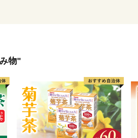
け日に返礼品が到着しない
最新の配送状況につきまし
ください。
返礼品のお届けをお待ちい
とご心配をおかけいたしま
うお願い申し上げます。
飲み物"
----------------------------------------
下呂市は、岐阜県の中東部
は郡上市、関市、東は中津
ほぼ中央を飛騨川が南へ流
御嶽山をはじめ一千メート
曽川国定公園や県立自然公
また、飛騨川に沿って国道4
で国道256号、257号が通