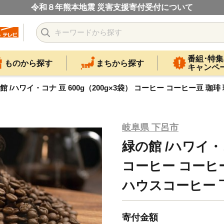
令和８年熊本地震 災害支援寄付受付について
番組･特集
ものから探す
まちから探す
キャンペ
館 /ハワイ・コナ 豆 600g（200g×3袋） コーヒー コーヒー豆 
岐阜県 下呂市
緑の館 /ハワイ・コ
コーヒー コーヒ
ハウスコーヒー 
寄付金額