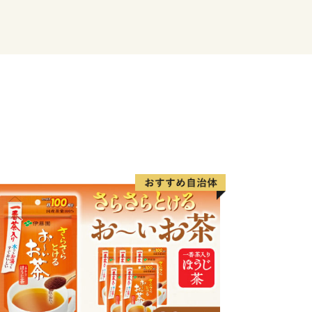
場合がございます。
ては、各配送会社の公式サイトをご確認
ただいている皆様には、多大なるご迷惑
すが、何卒ご理解とご了承を賜りますよ
------------------
に位置し、北は高山市、南は加茂郡、西
川市と長野県に接しています。
れ、西には馬瀬川があり、周囲には霊峰
ルを越える急峻な山々がそびえ、飛騨木
園なども位置する自然豊かな地域です。
1号やJR高山本線が通り、横断する形
じています。