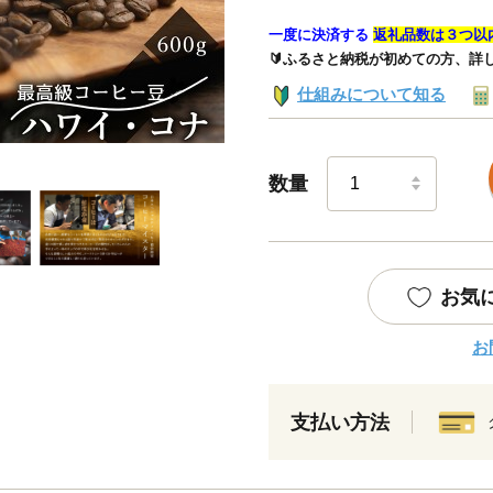
一度に決済する
返礼品数は３つ以
🔰ふるさと納税が初めての方、詳
仕組みについて知る
数量
お気
お
支払い方法