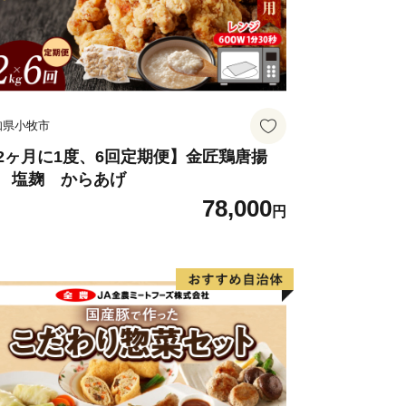
知県小牧市
2ヶ月に1度、6回定期便】金匠鶏唐揚
 塩麹 からあげ
78,000
円