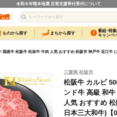
令和８年熊本地震 災害支援寄付受付について
番組･特集
ものから探す
まちから探す
キャンペ
牛 国産牛 松阪牛 松坂牛 牛肉 人気 おすすめ 松阪市 神戸牛 近江牛 に
三重県 松阪市
松阪牛 カルビ 5
ンド牛 高級 和牛
人気 おすすめ 松
日本三大和牛)【00