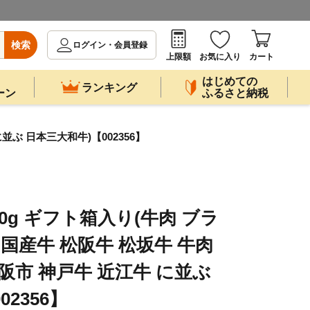
検索
ログイン・会員登録
上限額
お気に入り
カート
はじめての
ランキング
ーン
ふるさと納税
並ぶ 日本三大和牛)【002356】
00g ギフト箱入り(牛肉 ブラ
 国産牛 松阪牛 松坂牛 牛肉
阪市 神戸牛 近江牛 に並ぶ
2356】