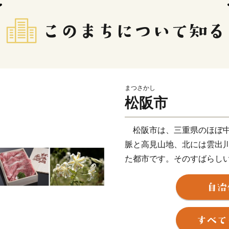
まつさかし
松阪市
松阪市は、三重県のほぼ中
脈と高見山地、北には雲出
た都市です。そのすばらし
が育まれてきました。
全国的に有名な“松阪牛（
き特産品や江戸時代の面影
船形埴輪など歴史ロマンに