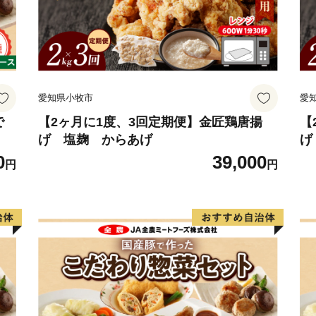
愛知県小牧市
愛
で
【2ヶ月に1度、3回定期便】金匠鶏唐揚
【
げ 塩麹 からあげ
げ
0
39,000
円
円