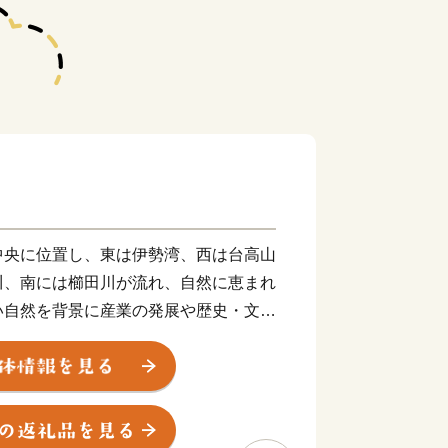
央に位置し、東は伊勢湾、西は台高山
川、南には櫛田川が流れ、自然に恵まれ
い自然を背景に産業の発展や歴史・文化
まつさかうし）”をはじめとする誇り高
をそのまま残す御城番屋敷、国内最大の
あふれ、多くの歴史街道が交差していま