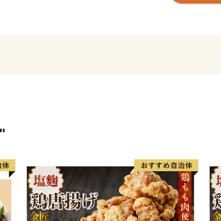
す。
松阪市では、「子育てがし
「働く場がある」など、さ
とのできる取り組みを進め
１０年後の将来像「ここに
阪市」を実現するため頑張
度を通じて、ぜひ皆さまの
"