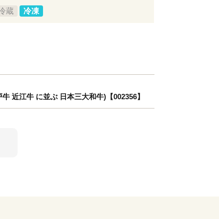
冷蔵
冷凍
牛 近江牛 に並ぶ 日本三大和牛)【002356】