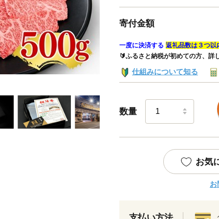
寄付金額
一度に決済する
返礼品数は３つ以
🔰ふるさと納税が初めての方、詳
仕組みについて知る
数量
お気
お
支払い方法