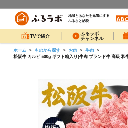
地域とあなたを元気にする
ふるさと納税
ふるラボ
TVで紹介
チャンネル
ホーム
ものから探す
お肉
牛肉
松阪牛 カルビ 500g ギフト箱入り(牛肉 ブランド牛 高級 和