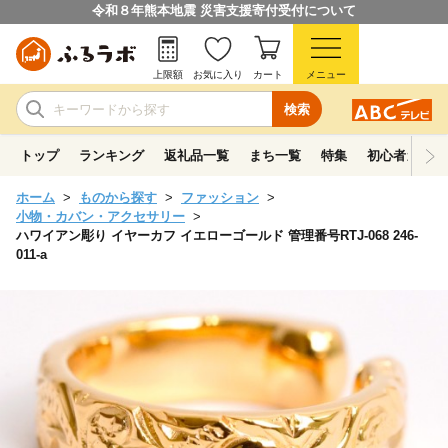
令和８年熊本地震 災害支援寄付受付について
上限額
お気に入り
カート
メニュー
検索
トップ
ランキング
返礼品一覧
まち一覧
特集
初心者ガイド
ホーム
ものから探す
ファッション
小物・カバン・アクセサリー
ハワイアン彫り イヤーカフ イエローゴールド 管理番号RTJ-068 246-
011-a