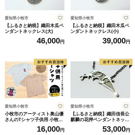
愛知県小牧市
愛知県小牧市
【ふるさと納税】織田木瓜ペ
【ふるさと納税】織田木瓜ペ
ンダントネックレス(大)
ンダントネックレス(小)
46,000
39,000
円
円
愛知県小牧市
愛知県小牧市
小牧市のアーティスト奥山優
【ふるさと納税】織田信長公
さんのTシャツ子供用 小牧市
麒麟の花押ペンダントネック
制70周年記念
レス
16,000
53,000
円
円