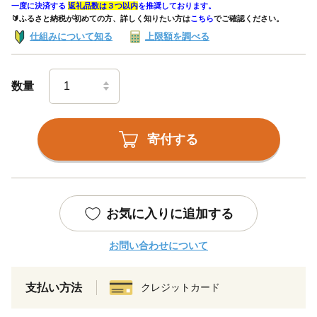
一度に決済する
返礼品数は３つ以内
を推奨しております。
🔰ふるさと納税が初めての方、詳しく知りたい方は
こちら
でご確認ください。
仕組みについて知る
上限額を調べる
数量
寄付する
お気に入りに追加する
お問い合わせについて
支払い方法
クレジットカード