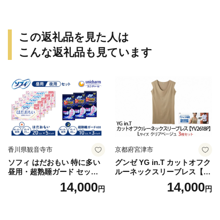
この返礼品を見た人は
こんな返礼品も見ています
香川県観音寺市
京都府宮津市
ソフィ はだおもい 特に多い
グンゼ YG in.T カットオフク
昼用・超熟睡ガード セット
ルーネックスリーブレス【Y
羽付き ナプキン 生理用品 サ
V2618P】Lサイズ クリアベ
14,000
14,000
円
円
ニタリー ユニ・チャーム
ージュ3枚セット [№5716-04
32]