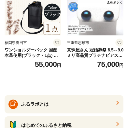
福岡県春日市
三重県志摩市
ワンショルダーバック 国産
真珠屋さん 冠婚葬祭 8.5～9.0
本革使用(ブラック・1点) 鞄
ミリ高品質プラチナピアス P
バック バッグ カバン レザー
t900 志摩産アコヤ真珠 ブラ
55,000
75,000
円
円
国産 日本製 牛革 黒 革 革製
ックパール 黒真珠
品 手作り 男性 女性 レディー
ス メンズ【ksg1307-bk】【Z
enis】
ふるラボとは
はじめてのふるさと納税