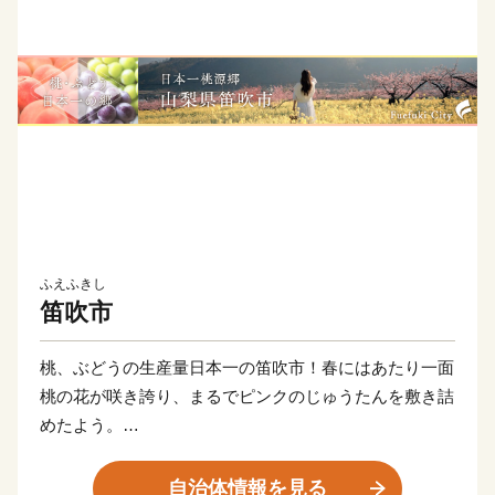
ふえふきし
笛吹市
桃、ぶどうの生産量日本一の笛吹市！春にはあたり一面
桃の花が咲き誇り、まるでピンクのじゅうたんを敷き詰
めたよう。
まさに桃源郷の名にふさわしい大パノラマが広がりま
す！遊びつかれた後は関東有数の石和温泉で疲れを癒し
自治体情報を見る