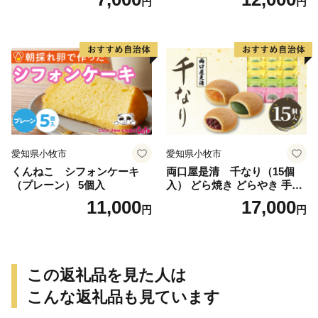
円
円
愛知県小牧市
愛知県小牧市
くんねこ シフォンケーキ
両口屋是清 千なり（15個
（プレーン） 5個入
入） どら焼き どらやき 手土
産 お土産 土産 丹波大納言小
11,000
17,000
円
円
豆 抹茶 林檎 りんご 慶事 お
祝い 法事 法要 詰め合わせ お
取り寄せ 瓢箪 豊臣秀吉 焼印
個包装 贈り物 老舗 お茶菓子
この返礼品を見た人は
こんな返礼品も見ています