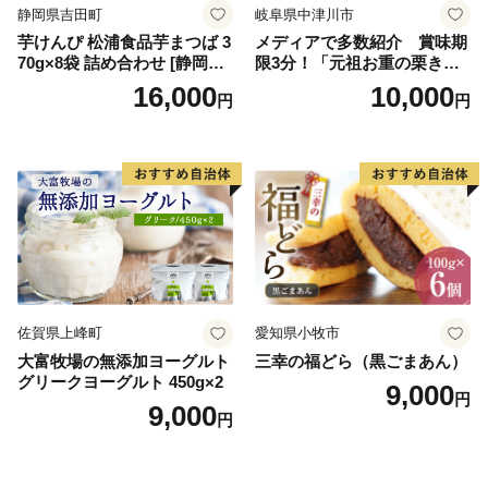
静岡県吉田町
岐阜県中津川市
芋けんぴ 松浦食品芋まつば 3
メディアで多数紹介 賞味期
70g×8袋 詰め合わせ [静岡伊
限3分！「元祖お重の栗きん
勢丹(松浦食品) 静岡県 吉田町
とんモンブラン」 【未来の
16,000
10,000
円
円
22424274] 芋ケンピ セット
ご褒美】スイーツ 栗 モンブ
小袋 個包装 小分け
ラン くりきんとん デザート
ご褒美 お取り寄せ くり お菓
子 菓子 F4N-2298
佐賀県上峰町
愛知県小牧市
大富牧場の無添加ヨーグルト
三幸の福どら（黒ごまあん）
グリークヨーグルト 450g×2
9,000
円
9,000
円