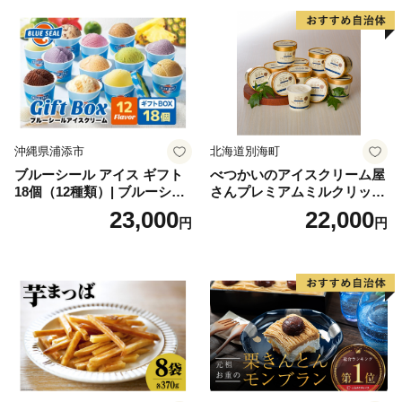
沖縄県浦添市
北海道別海町
ブルーシール アイス ギフト
べつかいのアイスクリーム屋
18個（12種類）| ブルーシー
さんプレミアムミルクリッチ
ルアイス ブルーシールアイ
12個（AP-01）（ 北海道アイ
23,000
22,000
円
円
スクリーム 着日指定可能 送
ス 北海道産アイス アイス ア
料無料 ジェラート 沖縄県 バ
イススイーツ アイスクリー
ースデー 贈り物 プレゼント
ム 北海道産アイスクリーム
誕生日 カップ 詰め合わせ バ
道産アイス 道産アイスクリ
ラエティ | バニラ チョコレー
ーム ギフト 詰合せ 詰め合わ
ト ストロベリー ピスタチオ
せ ふるさと納税 ）
バニラ＆クッキー ウベ 沖縄
紅イモ 塩ちんすこう 沖縄シ
ークヮーサー 沖縄黒糖 琉球
ロイヤルミルクティ 沖縄パ
イン