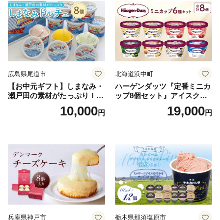
広島県尾道市
北海道浜中町
【お中元ギフト】しまなみ・
ハーゲンダッツ『定番ミニカ
瀬戸田の素材がたっぷり！ジ
ップ8個セット』アイスクリ
ェラート8個
ーム アイス スイーツ デザー
10,000
19,000
円
円
ト_H0016-104
兵庫県神戸市
栃木県那須塩原市