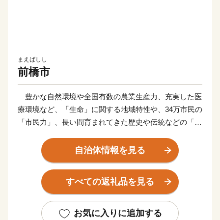
まえばしし
前橋市
豊かな自然環境や全国有数の農業生産力、充実した医
療環境など、「生命」に関する地域特性や、34万市民の
「市民力」、長い間育まれてきた歴史や伝統などの「地
域力」を最大限に活かし、市民誰もが元気に暮らせる安
全・安心なまちづくりを進めています。
自治体情報を見る
ふるさと納税制度の実施にあたっては、全国の賛同者
とともに事業を推進したい13のプロジェクトコース と
すべての返礼品を見る
市長一任コースの計14通りの使い道を掲載させていただ
き、多様な本市の特産品や体験サービスを返礼品として
ご用意させていただいております。
お気に入りに追加する