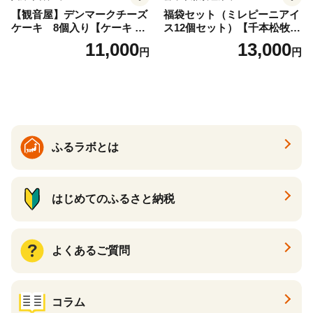
【観音屋】デンマークチーズ
福袋セット（ミレピーニアイ
ケーキ 8個入り【ケーキ チ
ス12個セット）【千本松牧
ーズケーキ 人気スイーツ お
場】 ns025-014-12 【デザー
11,000
13,000
円
円
すすめスイーツ 神戸スイー
ト 詰め合わせ ギフト】
ツ 新感覚チーズケーキ おす
すめケーキ 兵庫県 神戸市 D0
910-17】
ふるラボとは
はじめてのふるさと納税
よくあるご質問
コラム