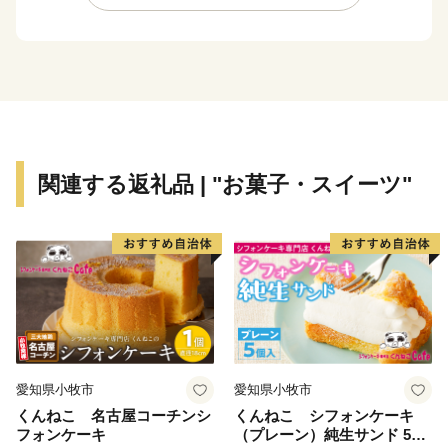
前橋市出身の皆様、全国にお住まいの皆様には、「前
橋」づくりにご協力いただくとともに、本市在住の皆様
におかれても、市外でご活躍されている多くの方々に、
前橋市への「ふるさと納税」についてご案内いただきま
すよう、お願い申し上げます。
全国の皆様からの温かい応援を心からお待ちしていま
す。
関連する返礼品 | "お菓子・スイーツ"
愛知県小牧市
愛知県小牧市
くんねこ 名古屋コーチンシ
くんねこ シフォンケーキ
フォンケーキ
（プレーン）純生サンド 5個