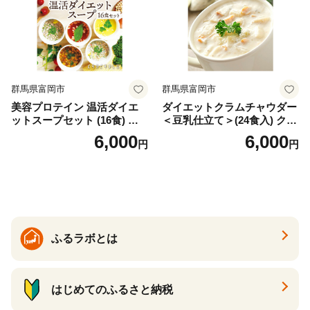
群馬県富岡市
群馬県富岡市
美容プロテイン 温活ダイエ
ダイエットクラムチャウダー
ットスープセット (16食) 小
＜豆乳仕立て＞(24食入) クラ
分け スープ 食べ比べ セット
ムチャウダー 豆乳 ダイエッ
6,000
6,000
円
円
詰合せ クラムチャウダー チ
ト スープ プロテイン たんぱ
ゲ コーン ポタージュ トマト
く質 食物繊維 食品 F20E-799
温活 ダイエット 美容 プロテ
イン 食品 F20E-809
ふるラボとは
はじめてのふるさと納税