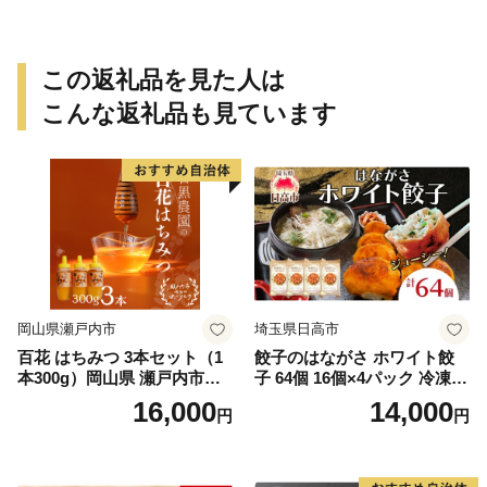
この返礼品を見た人は
こんな返礼品も見ています
岡山県瀬戸内市
埼玉県日高市
百花 はちみつ 3本セット（1
餃子のはながさ ホワイト餃
本300g）岡山県 瀬戸内市産
子 64個 16個×4パック 冷凍
石黒農園 ヨーグルト パン 砂
中華 点心 B級グルメ ご当地
16,000
14,000
円
円
糖の代わり 香り高い いい香
野菜 おつまみ おかず 簡単調
り 季節の花の蜜 トンガリ容
理 時短 リピート 保存 豚肉
器入り
特製 ポーク 大きめ ジューシ
ー ギフト お取り寄せ 日高市