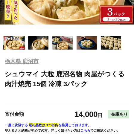
栃木県 鹿沼市
シュウマイ 大粒 鹿沼名物 肉屋がつくる
肉汁焼売 15個 冷凍 3パック
14,000
寄付金額
在庫あり
円
一度に決済する
返礼品数は３つ以内
を推奨しております。
🔰ふるさと納税が初めての方、詳しく知りたい方は
こちら
でご確認ください。