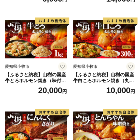
牛肉 山樹 国産牛 とろホルモ
ン焼き 300g×2パック 計600g
味付 タレ プリプリ 小腸 味噌
タレ にんにく バーベキュー
BBQ 炒め物 ホルモン丼 野菜
炒め 焼きうどん 下処理済み
愛知県 小牧市 冷凍 送料無料
愛知県小牧市
愛知県小牧市
【ふるさと納税】山樹の国産
【ふるさと納税】山樹の国産
牛とろホルモン焼き（味付
牛白ころホルモン焼き（丸
き/タレ）1kg
腸）味付 300g 肉 牛肉 山
20,000
10,000
円
円
樹 国産牛 白ころホルモン焼
き 300g 丸腸 味付 プリプリ
小腸 味噌タレ にんにく バー
ベキュー 炒め物 ホルモン丼
野菜炒め 焼きうどん 下処理
済み 愛知県 小牧市 送料無料