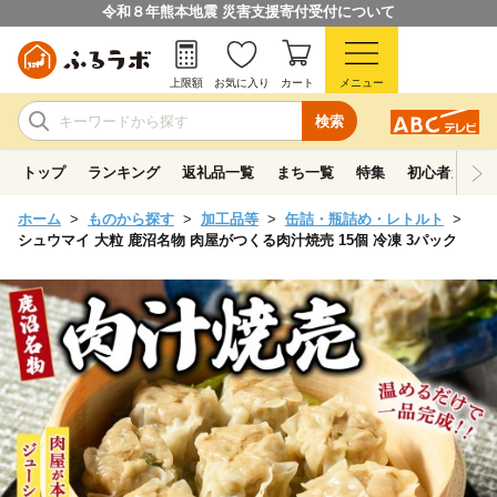
令和８年熊本地震 災害支援寄付受付について
上限額
お気に入り
カート
メニュー
検索
トップ
ランキング
返礼品一覧
まち一覧
特集
初心者ガイド
ホーム
ものから探す
加工品等
缶詰・瓶詰め・レトルト
シュウマイ 大粒 鹿沼名物 肉屋がつくる肉汁焼売 15個 冷凍 3パック