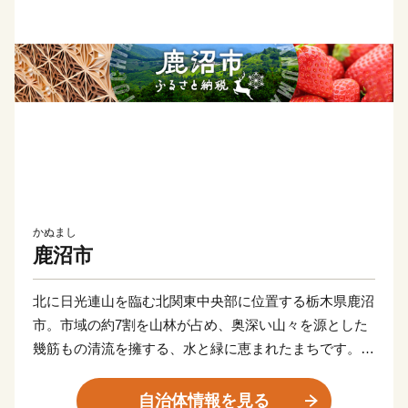
かぬまし
鹿沼市
北に日光連山を臨む北関東中央部に位置する栃木県鹿沼
市。市域の約7割を山林が占め、奥深い山々を源とした
幾筋もの清流を擁する、水と緑に恵まれたまちです。
かつては日光へと続く街道「例幣使道」が市中心部を貫
く宿場町として、人の流れと共に栄えてきました。東照
自治体情報を見る