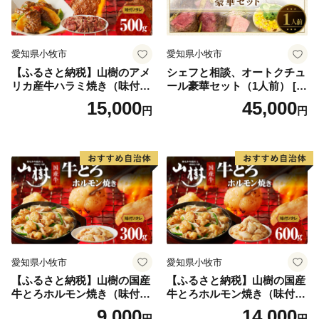
「ふるさとかぬま」のさらなる発展のため、ご支援をよ
ろしくお願いします。
愛知県小牧市
愛知県小牧市
【ふるさと納税】山樹のアメ
シェフと相談、オートクチュ
リカ産牛ハラミ焼き（味付）
ール豪華セット（1人前） [04
500g
3C10]
15,000
45,000
円
円
愛知県小牧市
愛知県小牧市
【ふるさと納税】山樹の国産
【ふるさと納税】山樹の国産
牛とろホルモン焼き（味付/
牛とろホルモン焼き（味付/
タレ） 300g
タレ） 600g ホルモン 肉
9,000
14,000
円
円