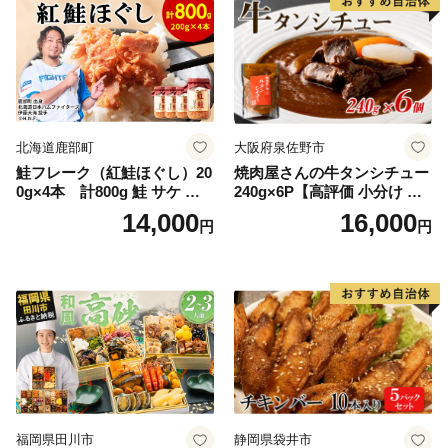
北海道鹿部町
大阪府泉佐野市
鮭フレーク（紅鮭ほぐし）20
焼肉屋さんの牛タンシチュー
0g×4本 計800g 鮭 サケ 鮭
240g×6P【高評価 小分け 惣
ほぐし サケフレーク シャケ
菜 牛たん 一人暮らし 冷凍】
14,000
16,000
円
円
フレーク 鮭フレーク
福岡県田川市
静岡県袋井市