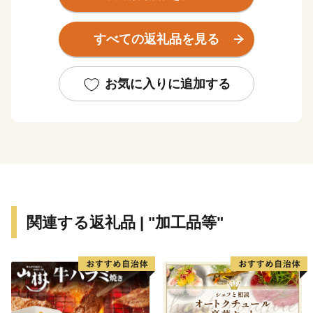
宮の造修営に関わった職人が多く移り住んだとも伝えら
れ、その技を今に伝える彫刻屋台は、重要無形民俗文化
すべての返礼品を見る
財でありユネスコ無形文化遺産に登録された祭りの主役
として、今に伝わっています。
自然と文化に彩られたこのまちは、東京からはおよそ
お気に入りに追加する
100㎞。東北自動車道、北関東自動車道などの高速道路
や、JR日光線、東武日光線などの鉄道網により、交通
アクセス性にも優れています。
鹿沼市は、特産の「とちおとめやスカイベリー」などの
苺に因んで、別名「いちご市」を標榜し、「花と緑と清
流のまち」、「笑顔あふれる優しいまち」を目指してい
ます。
関連する返礼品 | "加工品等"
市の中心部で鮎が釣れ、水道水はおいしい地下水です。
いちご、ニラ、梨、牛肉、豚肉、蕎麦、米などの農畜産
物、木材や木工製品、さつきなどの緑花木、金属加工品
など多くの特産物も、皆様をきっと笑顔でいっぱいにす
ることでしょう。