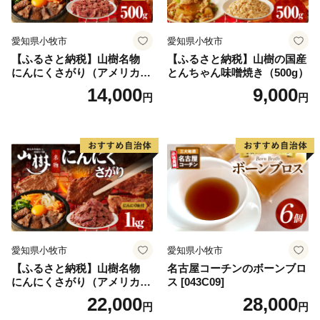
愛知県小牧市
愛知県小牧市
【ふるさと納税】山樹名物
【ふるさと納税】山樹の国産
にんにくさがり（アメリカ産
とんちゃん味噌焼き（500g）
サガリ）500g
14,000
9,000
円
円
愛知県小牧市
愛知県小牧市
【ふるさと納税】山樹名物
名古屋コーチンのボーンブロ
にんにくさがり（アメリカ産
ス [043C09]
サガリ）1kg
22,000
28,000
円
円