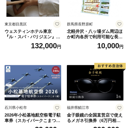
東京都目黒区
群馬県長野原町
ウェスティンホテル東京
北軽井沢・八ッ場ダム周辺ほ
『ル・スパ・パリジエン』選
か町内各所で利用可能な長野
べるボディセラピー90分/1名
原町ふるさと感謝券（3,000
132,000
10,000
円
円
円分）【トラベル 観光 旅行
お土産 群馬県 長野原町 北軽
井沢】
石川県小松市
福井県鯖江市
2026年小松基地航空祭電子駐
金子眼鏡の全国直営店で使え
車券（スカイパークこまつ
るメガネ引換券（6万円相
翼） 駐車場 シャトルバスの
当） Platinum