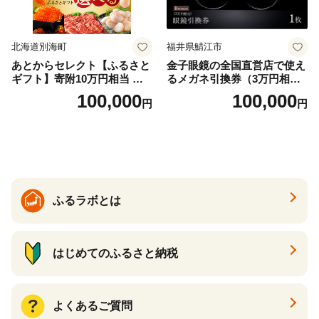
北海道別海町
福井県鯖江市
あとからセレクト【ふるさと
金子眼鏡の全国直営店で使え
ギフト】寄附10万円相当 あ
るメガネ引換券（3万円相
とから選べる！ ギフト いく
当） Bronze
100,000
100,000
円
円
ら ほたて 海鮮 牛肉 別海町
ケーキ アイス （ 後から 選べ
る カタログ カタログポイン
ト カタログギフト あとから
カタログ あとからカタログ
ポイント あとからカタログ
ギフト ふるさと納税 ）
ふるラボとは
はじめてのふるさと納税
よくあるご質問