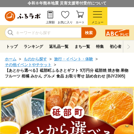
令和８年熊本地震 災害支援寄付受付について
上限額
お気に入り
カート
メニュー
検索
トップ
ランキング
返礼品一覧
まち一覧
特集
初心者ガイド
ホーム
ものから探す
旅行・イベント・体験
その他イベントやチケット
【あとから選べる】砥部町ふるさとギフト 9万円分 砥部焼 焼き物 果物
フルーツ 柑橘 みかん グルメ 食品 お取り寄せ 詰め合わせ [BJYZ005]