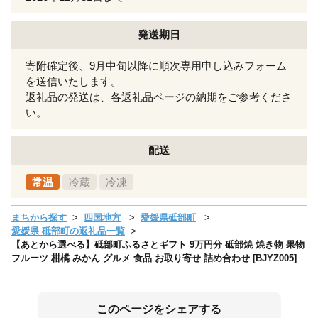
発送期日
寄附確定後、9月中旬以降に順次専用申し込みフォーム
を送信いたします。
返礼品の発送は、各返礼品ページの納期をご参考くださ
い。
配送
常温
冷蔵
冷凍
まちから探す
四国地方
愛媛県砥部町
愛媛県 砥部町の返礼品一覧
【あとから選べる】砥部町ふるさとギフト 9万円分 砥部焼 焼き物 果物
フルーツ 柑橘 みかん グルメ 食品 お取り寄せ 詰め合わせ [BJYZ005]
このページをシェアする