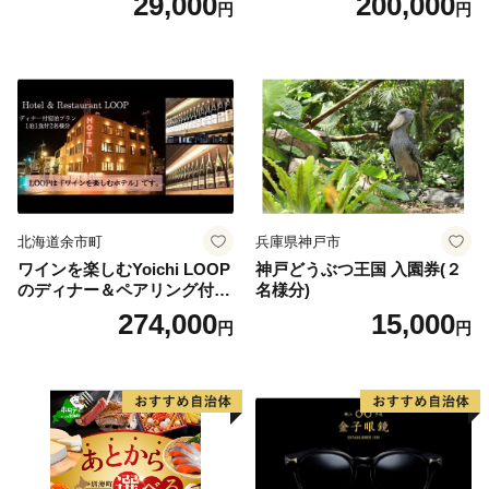
29,000
200,000
円
円
りばすぐ 石川県 小松市
北海道余市町
兵庫県神戸市
ワインを楽しむYoichi LOOP
神戸どうぶつ王国 入園券(２
のディナー＆ペアリング付宿
名様分)
泊プラン＜デラックスツイン
274,000
15,000
円
円
＞