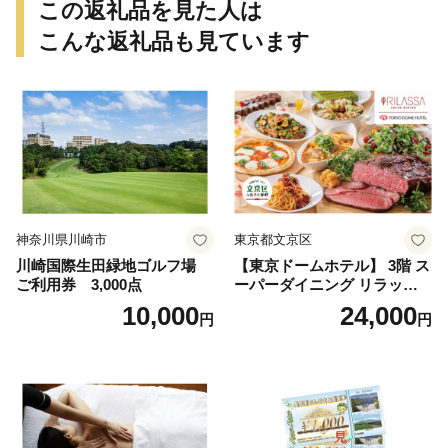
この返礼品を見た人は
こんな返礼品も見ています
神奈川県川崎市
東京都文京区
川崎国際生田緑地ゴルフ場
【東京ドームホテル】 3階 ス
ご利用券 3,000点
ーパーダイニング リラッサ
ランチブッフェ お食事券 大
10,000
24,000
円
円
人1名様分 関東 東京 ご利用
券 ランチ 昼食 食事券 レスト
ラン ブッフェ 東京都 お食事
券