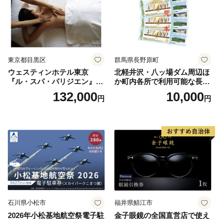
東京都目黒区
群馬県長野原町
ウェスティンホテル東京
北軽井沢・八ッ場ダム周辺ほ
『ル・スパ・パリジエン』選
か町内各所で利用可能な長野
べるボディセラピー90分/1名
原町ふるさと感謝券（3,000
132,000
10,000
円
円
円分）【トラベル 観光 旅行
お土産 群馬県 長野原町 北軽
井沢】
石川県小松市
福井県鯖江市
2026年小松基地航空祭電子駐
金子眼鏡の全国直営店で使え