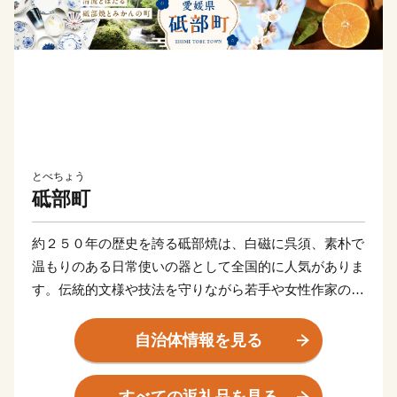
とべちょう
砥部町
約２５０年の歴史を誇る砥部焼は、白磁に呉須、素朴で
温もりのある日常使いの器として全国的に人気がありま
す。伝統的文様や技法を守りながら若手や女性作家の新
たな感性を受け入れることで魅力がさらに広がっていま
す。
自治体情報を見る
また、里山風景の段斜面に広がるみかん畑は、古くから
砥部焼と並ぶ産業。