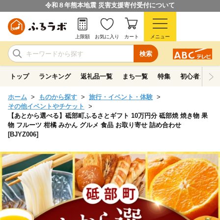
令和８年熊本地震 災害支援寄付受付について
上限額
お気に入り
カート
メニュー
検索
トップ
ランキング
返礼品一覧
まち一覧
特集
初心者ガイド
ホーム
ものから探す
旅行・イベント・体験
その他イベントやチケット
【あとから選べる】砥部町ふるさとギフト 10万円分 砥部焼 焼き物 果
物 フルーツ 柑橘 みかん グルメ 食品 お取り寄せ 詰め合わせ
[BJYZ006]