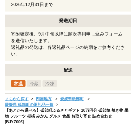
2026年12月31日まで
発送期日
寄附確定後、9月中旬以降に順次専用申し込みフォーム
を送信いたします。
返礼品の発送は、各返礼品ページの納期をご参考くださ
い。
配送
常温
冷蔵
冷凍
まちから探す
四国地方
愛媛県砥部町
愛媛県 砥部町の返礼品一覧
【あとから選べる】砥部町ふるさとギフト 10万円分 砥部焼 焼き物 果
物 フルーツ 柑橘 みかん グルメ 食品 お取り寄せ 詰め合わせ
[BJYZ006]