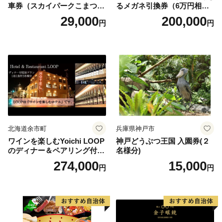
車券（スカイパークこまつ
るメガネ引換券（6万円相
翼） 駐車場 シャトルバスの
当） Platinum
29,000
200,000
円
円
りばすぐ 石川県 小松市
北海道余市町
兵庫県神戸市
ワインを楽しむYoichi LOOP
神戸どうぶつ王国 入園券(２
のディナー＆ペアリング付宿
名様分)
泊プラン＜デラックスツイン
274,000
15,000
円
円
＞