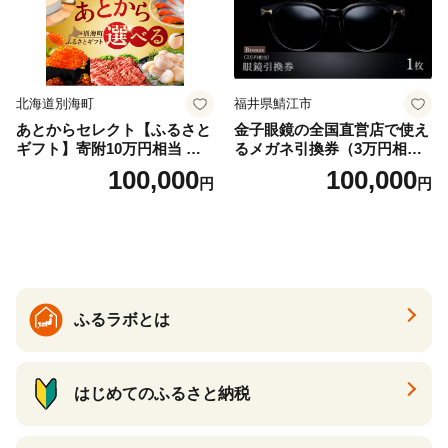
北海道別海町
福井県鯖江市
あとからセレクト【ふるさと
金子眼鏡の全国直営店で使え
ギフト】寄附10万円相当 あ
るメガネ引換券（3万円相
とから選べる！ ギフト いく
当） Bronze
100,000
100,000
円
円
ら ほたて 海鮮 牛肉 別海町
ケーキ アイス （ 後から 選べ
る カタログ カタログポイン
ト カタログギフト あとから
カタログ あとからカタログ
ポイント あとからカタログ
ギフト ふるさと納税 ）
ふるラボとは
はじめてのふるさと納税