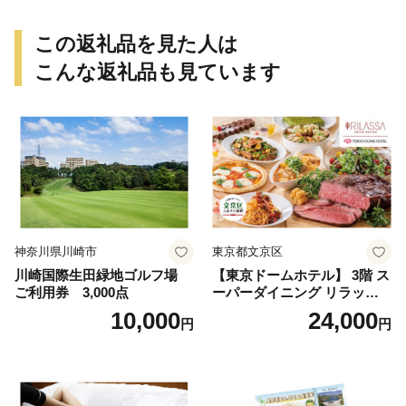
この返礼品を見た人は
こんな返礼品も見ています
神奈川県川崎市
東京都文京区
川崎国際生田緑地ゴルフ場
【東京ドームホテル】 3階 ス
ご利用券 3,000点
ーパーダイニング リラッサ
ランチブッフェ お食事券 大
10,000
24,000
円
円
人1名様分 関東 東京 ご利用
券 ランチ 昼食 食事券 レスト
ラン ブッフェ 東京都 お食事
券