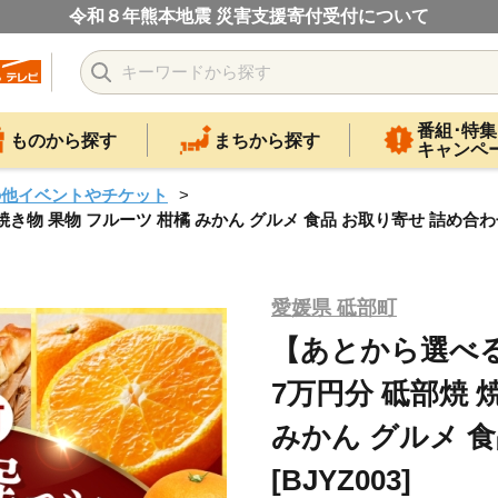
令和８年熊本地震 災害支援寄付受付について
番組･特集
ものから探す
まちから探す
キャンペ
の他イベントやチケット
 果物 フルーツ 柑橘 みかん グルメ 食品 お取り寄せ 詰め合わせ [
愛媛県 砥部町
【あとから選べ
7万円分 砥部焼 
みかん グルメ 
[BJYZ003]