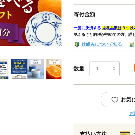
寄付金額
一度に決済する
返礼品数は３つ以
🔰ふるさと納税が初めての方、詳
仕組みについて知る
数量
お気
お
支払い方法