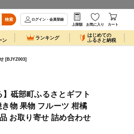
検索
ログイン・会員登録
上限額
お気に入り
カート
はじめての
ランキング
ーン
ふるさと納税
BJYZ003]
る】砥部町ふるさとギフト
焼き物 果物 フルーツ 柑橘
食品 お取り寄せ 詰め合わせ