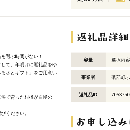
品を選ぶ時間がない！
容量
選択内容
けして、年明けに返礼品をゆ
ふるさとギフト」をご用意い
事業者
砥部町ふ
返礼品ID
7053750
気候で育った柑橘が自慢の
選びください。