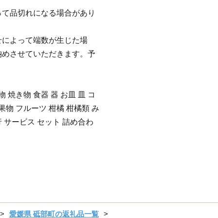
って品切れになる場合があり
せによって端数が生じた場
納めさせていただきます。予
 焼き物 食器 器 お皿 皿 コ
果物 フルーツ 柑橘 柑橘類 み
 サービス セット 詰め合わ
愛媛県 砥部町の返礼品一覧