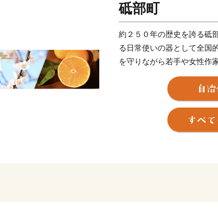
砥部町
約２５０年の歴史を誇る砥
る日常使いの器として全国
を守りながら若手や女性作
がさらに広がっています。
また、里山風景の段斜面に
ぶ産業。
高級柑橘で知られる「紅ま
新たな挑戦を始めています