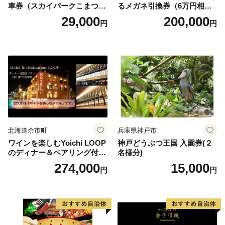
車券（スカイパークこまつ
るメガネ引換券（6万円相
翼） 駐車場 シャトルバスの
当） Platinum
29,000
200,000
円
円
りばすぐ 石川県 小松市
北海道余市町
兵庫県神戸市
ワインを楽しむYoichi LOOP
神戸どうぶつ王国 入園券(２
のディナー＆ペアリング付宿
名様分)
泊プラン＜デラックスツイン
274,000
15,000
円
円
＞