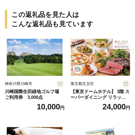
この返礼品を見た人は
こんな返礼品も見ています
神奈川県川崎市
東京都文京区
川崎国際生田緑地ゴルフ場
【東京ドームホテル】 3階 ス
ご利用券 3,000点
ーパーダイニング リラッサ
ランチブッフェ お食事券 大
10,000
24,000
円
円
人1名様分 関東 東京 ご利用
券 ランチ 昼食 食事券 レスト
ラン ブッフェ 東京都 お食事
券