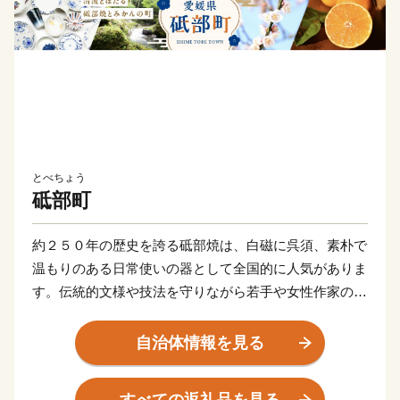
とべちょう
砥部町
約２５０年の歴史を誇る砥部焼は、白磁に呉須、素朴で
温もりのある日常使いの器として全国的に人気がありま
す。伝統的文様や技法を守りながら若手や女性作家の新
たな感性を受け入れることで魅力がさらに広がっていま
す。
自治体情報を見る
また、里山風景の段斜面に広がるみかん畑は、古くから
砥部焼と並ぶ産業。