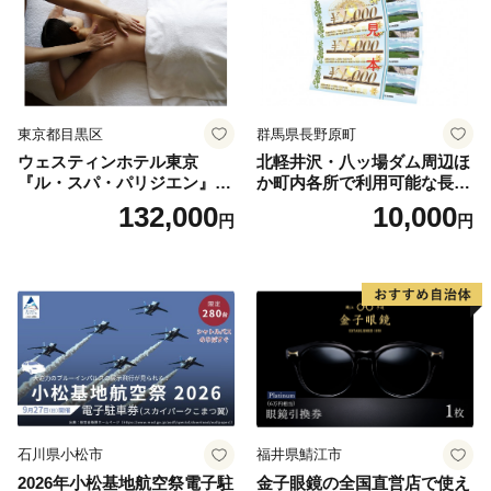
東京都目黒区
群馬県長野原町
ウェスティンホテル東京
北軽井沢・八ッ場ダム周辺ほ
『ル・スパ・パリジエン』選
か町内各所で利用可能な長野
べるボディセラピー90分/1名
原町ふるさと感謝券（3,000
132,000
10,000
円
円
円分）【トラベル 観光 旅行
お土産 群馬県 長野原町 北軽
井沢】
石川県小松市
福井県鯖江市
2026年小松基地航空祭電子駐
金子眼鏡の全国直営店で使え