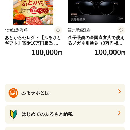
北海道別海町
福井県鯖江市
あとからセレクト【ふるさと
金子眼鏡の全国直営店で使え
ギフト】寄附10万円相当 あ
るメガネ引換券（3万円相
とから選べる！ ギフト いく
当） Bronze
100,000
100,000
円
円
ら ほたて 海鮮 牛肉 別海町
ケーキ アイス （ 後から 選べ
る カタログ カタログポイン
ト カタログギフト あとから
カタログ あとからカタログ
ポイント あとからカタログ
ギフト ふるさと納税 ）
ふるラボとは
はじめてのふるさと納税