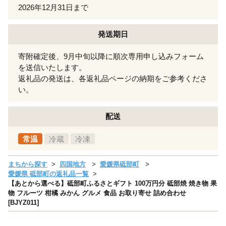
2026年12月31日まで
発送期日
寄附確定後、9月中旬以降に順次専用申し込みフォーム
を送信いたします。
返礼品の発送は、各返礼品ページの納期をご参考くださ
い。
配送
常温
冷蔵
冷凍
まちから探す
四国地方
愛媛県砥部町
愛媛県 砥部町の返礼品一覧
【あとから選べる】砥部町ふるさとギフト 100万円分 砥部焼 焼き物 果
物 フルーツ 柑橘 みかん グルメ 食品 お取り寄せ 詰め合わせ
[BJYZ011]