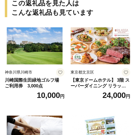
この返礼品を見た人は
こんな返礼品も見ています
神奈川県川崎市
東京都文京区
川崎国際生田緑地ゴルフ場
【東京ドームホテル】 3階 ス
ご利用券 3,000点
ーパーダイニング リラッサ
ランチブッフェ お食事券 大
10,000
24,000
円
円
人1名様分 関東 東京 ご利用
券 ランチ 昼食 食事券 レスト
ラン ブッフェ 東京都 お食事
券