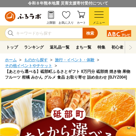
令和８年熊本地震 災害支援寄付受付について
上限額
お気に入り
カート
メニュー
検索
トップ
ランキング
返礼品一覧
まち一覧
特集
初心者ガイド
ホーム
ものから探す
旅行・イベント・体験
その他イベントやチケット
【あとから選べる】砥部町ふるさとギフト 8万円分 砥部焼 焼き物 果物
フルーツ 柑橘 みかん グルメ 食品 お取り寄せ 詰め合わせ [BJYZ004]