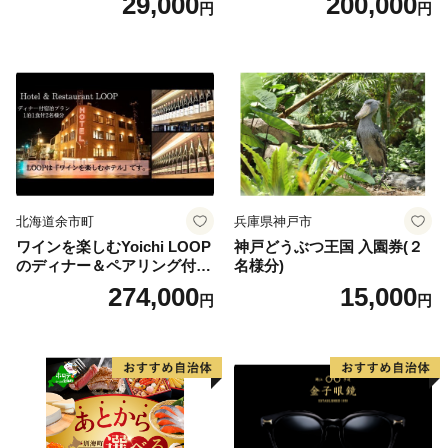
29,000
200,000
円
円
りばすぐ 石川県 小松市
北海道余市町
兵庫県神戸市
ワインを楽しむYoichi LOOP
神戸どうぶつ王国 入園券(２
のディナー＆ペアリング付宿
名様分)
泊プラン＜デラックスツイン
274,000
15,000
円
円
＞