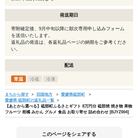
発送期日
寄附確定後、9月中旬以降に順次専用申し込みフォーム
を送信いたします。
返礼品の発送は、各返礼品ページの納期をご参考くださ
い。
配送
常温
冷蔵
冷凍
まちから探す
四国地方
愛媛県砥部町
愛媛県 砥部町の返礼品一覧
【あとから選べる】砥部町ふるさとギフト 8万円分 砥部焼 焼き物 果物
フルーツ 柑橘 みかん グルメ 食品 お取り寄せ 詰め合わせ [BJYZ004]
このページをシェアする