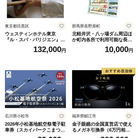
東京都目黒区
群馬県長野原町
ウェスティンホテル東京
北軽井沢・八ッ場ダム周辺ほ
『ル・スパ・パリジエン』選
か町内各所で利用可能な長野
べるボディセラピー90分/1名
原町ふるさと感謝券（3,000
132,000
10,000
円
円
円分）【トラベル 観光 旅行
お土産 群馬県 長野原町 北軽
井沢】
石川県小松市
福井県鯖江市
2026年小松基地航空祭電子駐
金子眼鏡の全国直営店で使え
車券（スカイパークこまつ
るメガネ引換券（6万円相
翼） 駐車場 シャトルバスの
当） Platinum