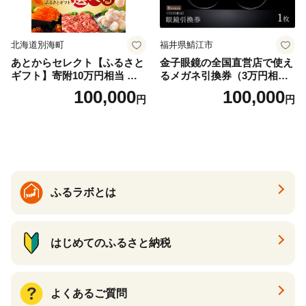
北海道別海町
福井県鯖江市
あとからセレクト【ふるさと
金子眼鏡の全国直営店で使え
ギフト】寄附10万円相当 あ
るメガネ引換券（3万円相
とから選べる！ ギフト いく
当） Bronze
100,000
100,000
円
円
ら ほたて 海鮮 牛肉 別海町
ケーキ アイス （ 後から 選べ
る カタログ カタログポイン
ト カタログギフト あとから
カタログ あとからカタログ
ポイント あとからカタログ
ギフト ふるさと納税 ）
ふるラボとは
はじめてのふるさと納税
よくあるご質問