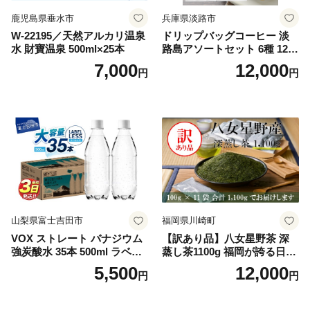
鹿児島県垂水市
兵庫県淡路市
W-22195／天然アルカリ温泉
ドリップバッグコーヒー 淡
水 財寶温泉 500ml×25本
路島アソートセット 6種 120
袋 飲み比べ コーヒー
7,000
12,000
円
円
山梨県富士吉田市
福岡県川崎町
VOX ストレート バナジウム
【訳あり品】八女星野茶 深
強炭酸水 35本 500ml ラベル
蒸し茶1100g 福岡が誇る日本
レス【富士吉田市限定カート
茶_ 訳アリ 常温 お茶 茶袋 常
5,500
12,000
円
円
ン】
備品 おちゃ ocha 茶葉 緑茶
飲料 飲み物 八女 茶 日本茶
深むし茶 深蒸し 訳あり お茶