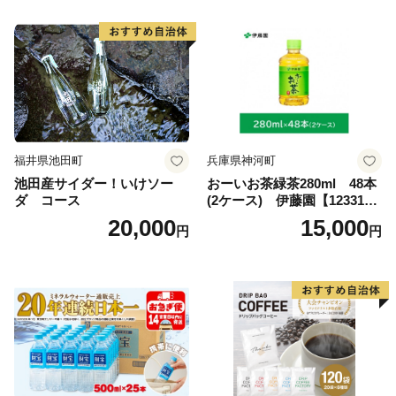
福井県池田町
兵庫県神河町
池田産サイダー！いけソー
おーいお茶緑茶280ml 48本
ダ コース
(2ケース) 伊藤園【123317
3】
20,000
15,000
円
円