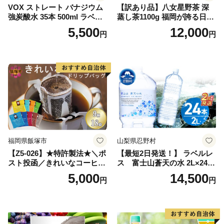
VOX ストレート バナジウム
【訳あり品】八女星野茶 深
強炭酸水 35本 500ml ラベル
蒸し茶1100g 福岡が誇る日本
レス【富士吉田市限定カート
茶_ 訳アリ 常温 お茶 茶袋 常
5,500
12,000
円
円
ン】
備品 おちゃ ocha 茶葉 緑茶
飲料 飲み物 八女 茶 日本茶
深むし茶 深蒸し 訳あり お茶
っぱ tea 八女茶 お手軽 簡単
小分け お土産 お取り寄せ グ
ルメ 福岡 九州 福岡県 国産
日本 ふかむし茶 ふかむし 家
庭用 自宅用 ちゃ りょくちゃ
ふかむしちゃ 急須 甘み 川崎
町 送料無料
福岡県飯塚市
山梨県忍野村
【Z5-026】★特許製法★＼ポ
【最短2日発送！】 ラベルレ
スト投函／きれいなコーヒー
ス 富士山蒼天の水 2L×24本
ドリップバッグ9種セット(18
（4ケース）※離島不可 天然
5,000
14,500
円
円
袋)ゆうパケットでお届け！
水 ミネラルウォーター 水 ペ
ットボトル 2000ml バナジウ
ム天然水 飲料水 軟水 鉱水 国
産 シリカ ミネラル 美容 備蓄
防災 長期保存 富士山 山梨県