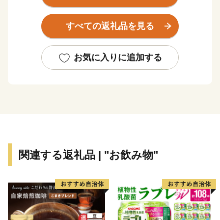
心よりお見舞い申し上げます。被災地の一日も早い復旧
と、皆様の安全・安心な生活が戻りますことを心よりお
すべての返礼品を見る
祈り申し上げます。
現在、地震の影響により、一部地域において配送会社の
お気に入りに追加する
営業停止や配送業務の遅延が発生しております。地域に
よってはご指定のお届け日に返礼品が到着しない場合が
ございます。
最新の配送状況につきましては、各配送会社の公式サイ
トをご確認ください。
返礼品のお届けをお待ちいただいている皆様には、多大
関連する返礼品 | "お飲み物"
なるご迷惑とご心配をおかけいたしますが、何卒ご理解
とご了承を賜りますようお願い申し上げます。
----------------------------------------------------------
下呂市は、岐阜県の中東部に位置し、北は高山市、南は