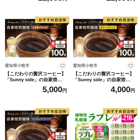
ト アイス
手軽 ホット アイス
愛知県小牧市
愛知県小牧市
【こだわりの贅沢コーヒー】
【こだわりの贅沢コーヒー】
「Sunny side」の自家焙煎珈
「Sunny side」の自家焙煎珈
琲こまきブレンド（100g）
琲サニーブレンド（100g）
5,000
4,000
円
円