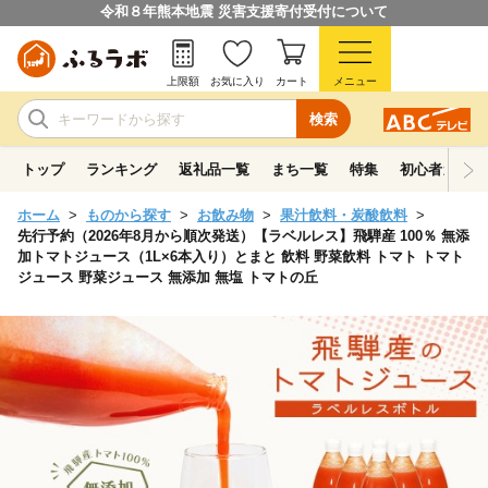
令和８年熊本地震 災害支援寄付受付について
上限額
お気に入り
カート
メニュー
検索
トップ
ランキング
返礼品一覧
まち一覧
特集
初心者ガイド
ホーム
ものから探す
お飲み物
果汁飲料・炭酸飲料
先行予約（2026年8月から順次発送）【ラベルレス】飛騨産 100％ 無添
加トマトジュース（1L×6本入り）とまと 飲料 野菜飲料 トマト トマト
ジュース 野菜ジュース 無添加 無塩 トマトの丘