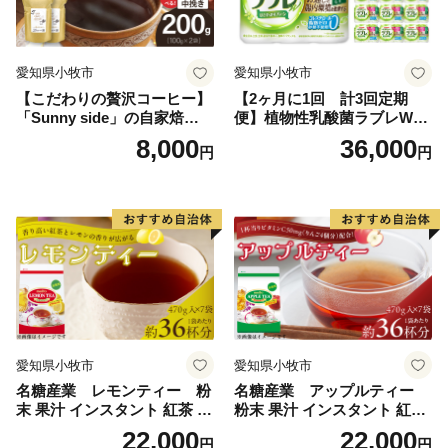
加茂郡、西は郡上市、関市、東は中津川市と長野県に接
しています。
ほぼ中央を飛騨川が南へ流れ、西には馬瀬川があり、周
愛知県小牧市
愛知県小牧市
囲には霊峰御嶽山をはじめ一千メートルを越える急峻な
【こだわりの贅沢コーヒー】
【2ヶ月に1回 計3回定期
山々がそびえ、飛騨木曽川国定公園や県立自然公園など
「Sunny side」の自家焙煎珈
便】植物性乳酸菌ラブレW
も位置する自然豊かな地域です。
琲こまきブレンド（200g）
プレーン36本（計108本）
8,000
36,000
円
円
また、飛騨川に沿って国道41号やJR高山本線が通り、
横断する形で国道256号、257号が通じています。
総面積851.21平方キロメートル
山林が全体の約9割を占め、河川に沿った平坦地とゆる
やかな斜面を利用して、農業地、商業地、住宅地などが
混在しています。
地目別では森林（91.05%）、農用地（1..50%）、宅地
（0.90%）、道路他（6.55%）となっています。
愛知県小牧市
愛知県小牧市
標高 最高 3,052.6メートル 最低 220メートル
名糖産業 レモンティー 粉
名糖産業 アップルティー
末 果汁 インスタント 紅茶 ビ
粉末 果汁 インスタント 紅茶
タミンC 袋 ロングセラー 粉
ティー ビタミンC 袋 ロング
22,000
22,000
円
円
末飲料 粉末茶 簡単 手軽 ホッ
セラー 粉末飲料 粉末茶 簡単