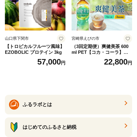
忍野村
山口県下関市
宮崎県えびの市
【トロピカルフルーツ風味】
（3回定期便）爽健美茶 600
EZOBOLIC プロテイン 3kg
ml PET【コカ・コーラ】ペ
ットボトル 1ケース(24本) 定
57,000
22,800
円
円
期便 3回(72本) セット お茶
カフェインゼロ ノンカフェ
イン ハトムギ ブレンド茶 宮
崎県 えびの市 送料無料
ふるラボとは
はじめてのふるさと納税