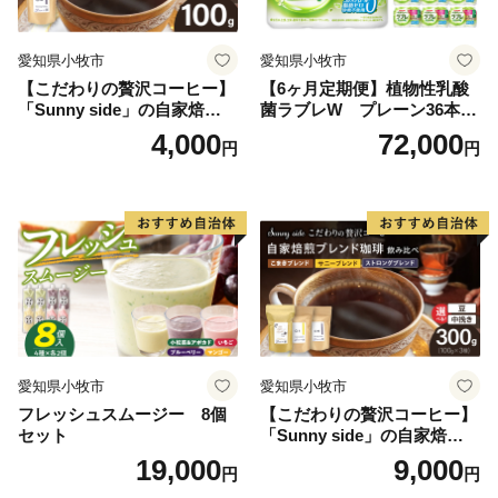
愛知県小牧市
愛知県小牧市
【こだわりの贅沢コーヒー】
【6ヶ月定期便】植物性乳酸
「Sunny side」の自家焙煎珈
菌ラブレW プレーン36本
琲ストロングブレンド（100
（計216本）
4,000
72,000
円
円
g）
愛知県小牧市
愛知県小牧市
フレッシュスムージー 8個
【こだわりの贅沢コーヒー】
セット
「Sunny side」の自家焙煎珈
琲ブレンド珈琲飲み比べセッ
19,000
9,000
円
円
ト（300g）