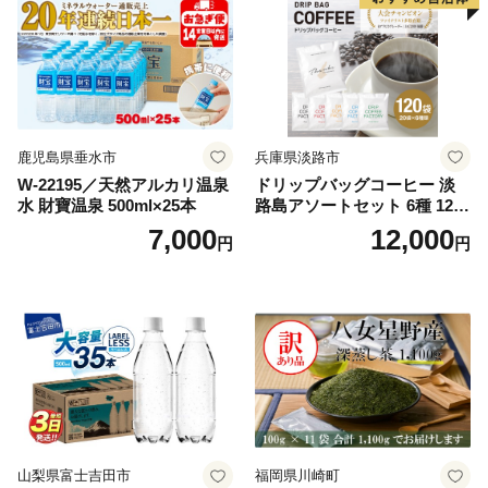
鹿児島県垂水市
兵庫県淡路市
W-22195／天然アルカリ温泉
ドリップバッグコーヒー 淡
水 財寶温泉 500ml×25本
路島アソートセット 6種 120
袋 飲み比べ コーヒー
7,000
12,000
円
円
山梨県富士吉田市
福岡県川崎町