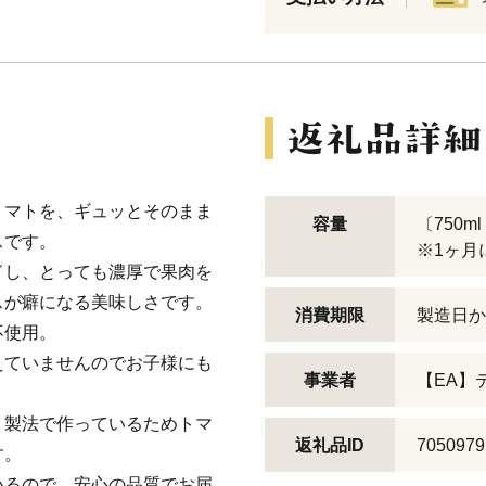
トマトを、ギュッとそのまま
容量
〔750ml
スです。
※1ヶ月
ドし、とっても濃厚で果肉を
スが癖になる美味しさです。
消費期限
製造日か
不使用。
えていませんのでお子様にも
事業者
【EA】
ト製法で作っているためトマ
返礼品ID
7050979
す。
いるので、安心の品質でお届