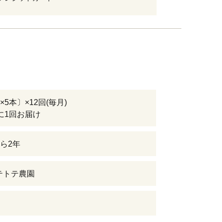
 ×5本〕×12回(毎月)
に1回お届け
ら2年
テトテ農園