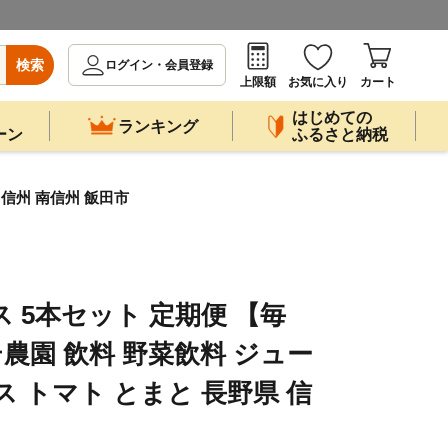
検索
ログイン・会員登録
上限額
お気に入り
カート
はじめての
ランキング
ーン
ふるさと納税
 信州 南信州 飯田市
ス 5本セット 定期便 【毎
トテ農園 飲料 野菜飲料 ジュー
 トマト とまと 長野県 信