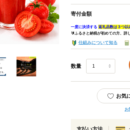
寄付金額
一度に決済する
返礼品数は３つ以
🔰ふるさと納税が初めての方、詳
仕組みについて知る
数量
お気
お
支払い方法