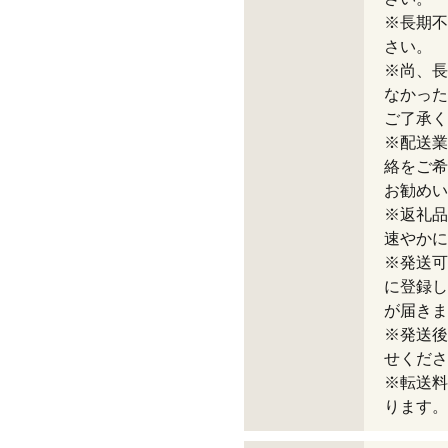
※長期不
さい。
※尚、長
なかった
ご了承く
※配送業
絡をご希
お勧めい
※返礼品
速やかに
※発送可
に登録し
が届きま
※発送後
せくださ
※転送料
ります。