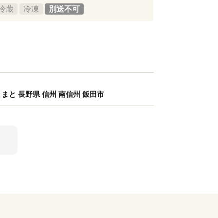
冷蔵
冷凍
別送不可
とまと 長野県 信州 南信州 飯田市