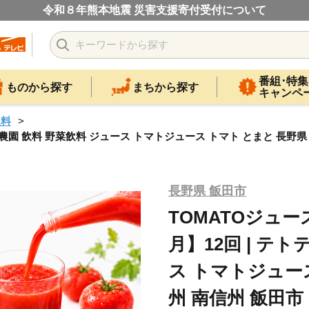
令和８年熊本地震 災害支援寄付受付について
番組･特集
ものから探す
まちから探す
キャンペ
飲料
トテ農園 飲料 野菜飲料 ジュース トマトジュース トマト とまと 長野県
長野県 飯田市
TOMATOジュー
月】12回 | テ
ス トマトジュース
州 南信州 飯田市