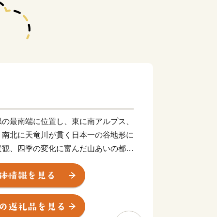
県の最南端に位置し、東に南アルプス、
、南北に天竜川が貫く日本一の谷地形に
景観、四季の変化に富んだ山あいの都市
が交差し、文化が伝わり交わる要衝とし
的にも独自の発展を遂げ、神楽や人形浄
お暮らしの中に息づいています。