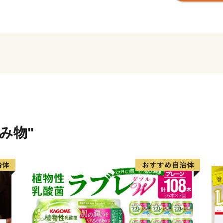
「りんご並木と人形劇のま
名勝とうたわれた天龍峡を
らびそ高原などが観光名所
教育旅行や、市周辺に80本
リーンツーリズム・エコツ
されています。
飯田市は、平成29（2017）
飲み物"
年間を計画期間とする飯田
ン2028」を策定しました。
来ビジョンに掲げる目指す
据えた様々な取り組みを進
この飯田市の取り組みを応
隊」として「ふるさと納税