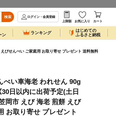
検索
ログイン・会員登録
上限額
お気に入り
カート
はじめての
ランキング
ーン
ふるさと納税
餅 えびせんべい ご家庭用 お取り寄せ プレゼント 送料無料
べい車海老 われせん 90g
30日以内に出荷予定(土日
笠岡市 えび 海老 煎餅 えび
用 お取り寄せ プレゼント