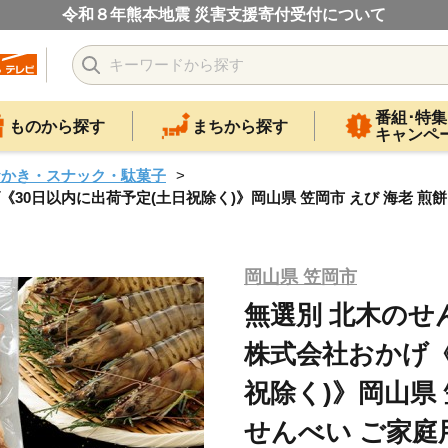
令和８年熊本地震 災害支援寄付受付について
番組･特集
ものから探す
まちから探す
キャンペ
おかき・スナック・駄菓子
《30日以内に出荷予定(土日祝除く)》岡山県 笠岡市 えび 海老 煎
岡山県 笠岡市
無選別 北木のせん
株式会社おかげ《
祝除く)》岡山県 
せんべい ご家庭