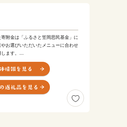
た寄附金は「ふるさと笠岡思民基金」に
業やお選びいただいたメニューに合わせ
用します。
に活用します◆
ガニをテーマにした博物館としては世界
』があります。研究員が日夜，カブトガ
組んでいます。
ガニの繁殖する海岸の清掃や，幼生の放
命取り組んでいます。私たちの活動を応
市を守り発展させる活動に活用させてい