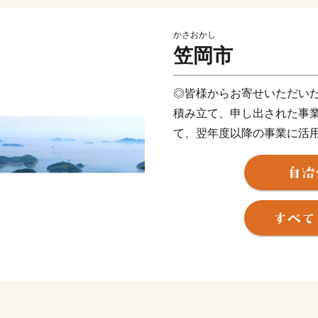
かさおかし
笠岡市
◎皆様からお寄せいただい
積み立て、申し出された事
て、翌年度以降の事業に活
◆カブトガニを守る活動等
岡山県笠岡市には，カブト
唯一の『カブトガニ博物館
ニの保護育成の研究に取り
私たち笠岡市民も，カブト
流などの保護活動に一生懸
援してください。
この外にも，大好きな笠岡
ただきます。