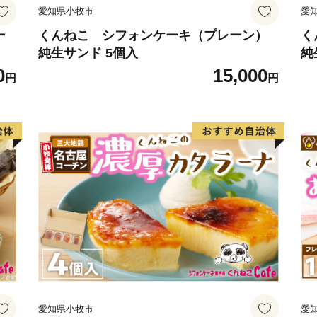
愛知県小牧市
愛
ので、ご了承ください。
※お礼の品の発送は、提供
ー
くんねこ シフォンケーキ（プレーン）
く
純生サンド 5個入
純
寄附金税額控除に係る申告
0
15,000
しましては、１ヶ月以内を
円
円
目安に別途郵送致します
※お預かりした個人情報を
す。ご了承ください。
※個人情報はふるさと納税
ん。
▼▲▼▲▼▲▼▲▼▲▼▲
笠岡市は、ふるさと納税の
す。
愛知県小牧市
愛