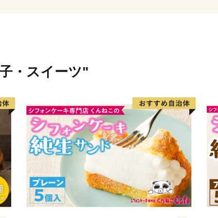
みなさま，笠岡市を応援して
▼▲▼▲▼▲▼▲▼▲▼▲
笠岡市を応援し、1,000
トの付与、または、市の特
菓子・スイーツ"
《特産品について》
※特産品のお届けは、市外
※入金確認後の発送となり
※生鮮品について、季節・
ります。
また、気候によって漁獲・
※季節限定の品の場合、品
承ください。
品切れとなった場合は、連
※配送時期は、あくまで目
商品の出荷数や注文数によ