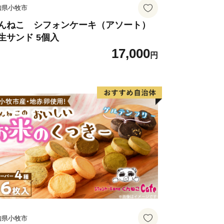
知県小牧市
元より直接発送致します。
んねこ シフォンケーキ（アソート）
生サンド 5個入
特例申請書、寄附証明書等の書類に関
17,000
円
。
記念品提供者と発送事業者に提供しま
に関する業務以外には使用いたしませ
▼▲▼▲▼▲▼▲▼▲▼▲▼▲▼▲▼▲▼▲▼▲
対象となる地方団体に指定されていま
知県小牧市