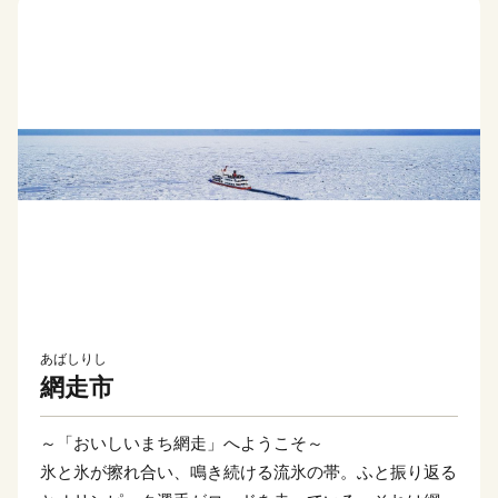
あばしりし
網走市
～「おいしいまち網走」へようこそ～
氷と氷が擦れ合い、鳴き続ける流氷の帯。ふと振り返る