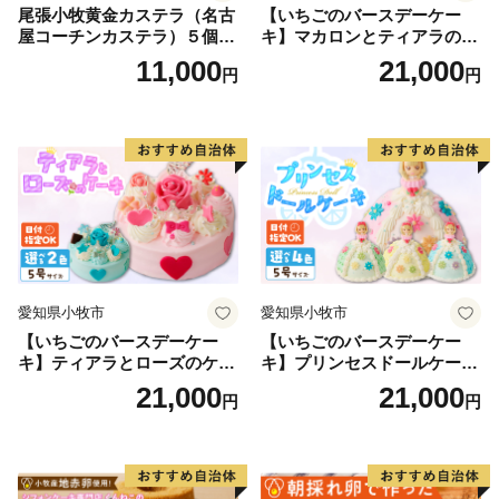
尾張小牧黄金カステラ（名古
【いちごのバースデーケー
屋コーチンカステラ）５個入
キ】マカロンとティアラのケ
名古屋コーチン カステラ ザ
ーキ スイーツ 日時指定可 デ
11,000
21,000
円
円
ラメ 常温 愛知県 小牧市 アン
ザート 洋菓子 お取り寄せ 愛
プチベアやぐま
知県 小牧市 送料無料 誕生日
クリスマス お祝い マカロン
デコレーションケーキ ホー
ルケーキ
愛知県小牧市
愛知県小牧市
【いちごのバースデーケー
【いちごのバースデーケー
キ】ティアラとローズのケー
キ】プリンセスドールケーキ
キ スイーツ デザート 洋菓
日時指定可 スイーツ デザー
21,000
21,000
円
円
子 お取り寄せ 愛知県 小牧市
ト 洋菓子 お取り寄せ 愛知県
送料無料 誕生日 クリスマス
小牧市 送料無料 誕生日 クリ
お祝い ばら 花 フラワー デコ
スマス お祝い キャラクター
レーション ホールケーキ 日
デコレーションケーキ ホー
時指定可
ルケーキ 人形 かわいい こど