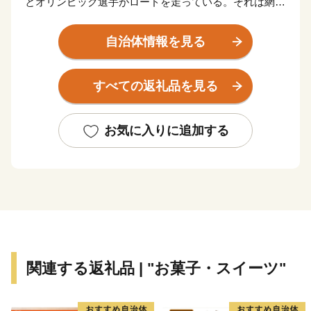
とオリンピック選手がロードを走っている。それは網走
の日常の風景。
太陽が四角く沈むところが見える能取岬。世界三大漁場
自治体情報を見る
を抱えるオホーツク海は、豊かな海の恵みをもたらして
くれる。何でも「おいしい」。大地の恵みも負けていな
すべての返礼品を見る
い。網走の秋の風景は、大麦の毛が風になびき、豊穣の
大地を約束してくれる。北海道の原風景がそこにある。
「おいしいまち網走」をよろしくお願いします。
お気に入りに追加する
【連絡先】
〈お礼の品・寄附金受領証明書・ワンストップ特例申請
書に関して〉
ふるさと納税お問い合わせ事務局
Scale-UP株式会社
TEL：03-6206-1160
関連する返礼品 | "お菓子・スイーツ"
Mail：support-city.abashiri@scale-up.co.jp
営業時間：9:00-18:00（土日祝・年末年始を除く）