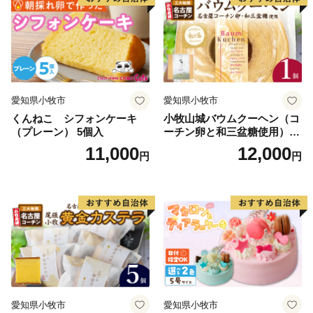
〈その他に関して〉
網走市役所 商工労働課 TEL：0152-61-6000
愛知県小牧市
愛知県小牧市
くんねこ シフォンケーキ
小牧山城バウムクーヘン（コ
（プレーン） 5個入
ーチン卵と和三盆糖使用）
名古屋コーチン バームクー
11,000
12,000
円
円
ヘン 和三盆 小牧銘菓 バウム
クーヘン 常温 愛知県 小牧市
アンプチベアやぐま
愛知県小牧市
愛知県小牧市