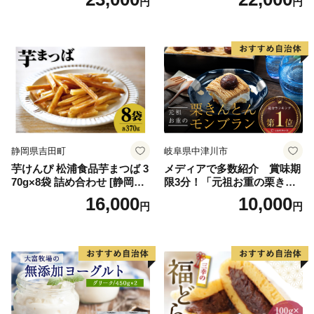
円
円
スクリーム 着日指定可能 送
ス 北海道産アイス アイス ア
料無料 ジェラート 沖縄県 バ
イススイーツ アイスクリー
ースデー 贈り物 プレゼント
ム 北海道産アイスクリーム
誕生日 カップ 詰め合わせ バ
道産アイス 道産アイスクリ
ラエティ | バニラ チョコレー
ーム ギフト 詰合せ 詰め合わ
ト ストロベリー ピスタチオ
せ ふるさと納税 ）
バニラ＆クッキー ウベ 沖縄
紅イモ 塩ちんすこう 沖縄シ
ークヮーサー 沖縄黒糖 琉球
ロイヤルミルクティ 沖縄パ
イン
静岡県吉田町
岐阜県中津川市
芋けんぴ 松浦食品芋まつば 3
メディアで多数紹介 賞味期
70g×8袋 詰め合わせ [静岡伊
限3分！「元祖お重の栗きん
勢丹(松浦食品) 静岡県 吉田町
とんモンブラン」 【未来の
16,000
10,000
円
円
22424274] 芋ケンピ セット
ご褒美】スイーツ 栗 モンブ
小袋 個包装 小分け
ラン くりきんとん デザート
ご褒美 お取り寄せ くり お菓
子 菓子 F4N-2298