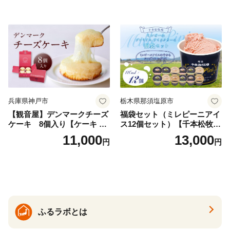
兵庫県神戸市
栃木県那須塩原市
【観音屋】デンマークチーズ
福袋セット（ミレピーニアイ
ケーキ 8個入り【ケーキ チ
ス12個セット）【千本松牧
ーズケーキ 人気スイーツ お
場】 ns025-014-12 【デザー
11,000
13,000
円
円
すすめスイーツ 神戸スイー
ト 詰め合わせ ギフト】
ツ 新感覚チーズケーキ おす
すめケーキ 兵庫県 神戸市 D0
910-17】
ふるラボとは