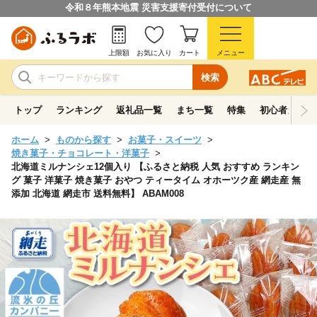
令和８年熊本地震 災害支援寄付受付について
上限額
お気に入り
カート
メニュー
検索
トップ
ランキング
返礼品一覧
まち一覧
特集
初心者ガイド
ホーム
ものから探す
お菓子・スイーツ
焼き菓子・チョコレート・洋菓子
北海道ミルナンシェ12個入り 【ふるさと納税 人気 おすすめ ランキン
グ 菓子 洋菓子 焼き菓子 おやつ ティータイム オホーツク産 網走産 無
添加 北海道 網走市 送料無料】 ABAM008