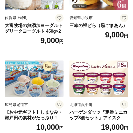
佐賀県上峰町
愛知県小牧市
大富牧場の無添加ヨーグルト
三幸の福どら（黒ごまあん）
グリークヨーグルト 450g×2
9,000
円
9,000
円
広島県尾道市
北海道浜中町
【お中元ギフト】しまなみ・
ハーゲンダッツ『定番ミニカ
瀬戸田の素材がたっぷり！ジ
ップ8個セット』アイスクリ
ェラート8個
ーム アイス スイーツ デザー
10,000
19,000
円
円
ト_H0016-104