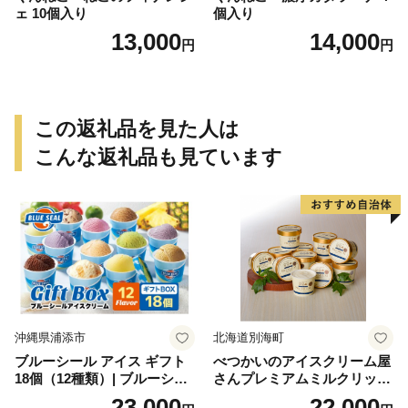
ェ 10個入り
個入り
13,000
14,000
円
円
この返礼品を見た人は
こんな返礼品も見ています
沖縄県浦添市
北海道別海町
ブルーシール アイス ギフト
べつかいのアイスクリーム屋
18個（12種類）| ブルーシー
さんプレミアムミルクリッチ
ルアイス ブルーシールアイ
12個（AP-01）（ 北海道アイ
23,000
22,000