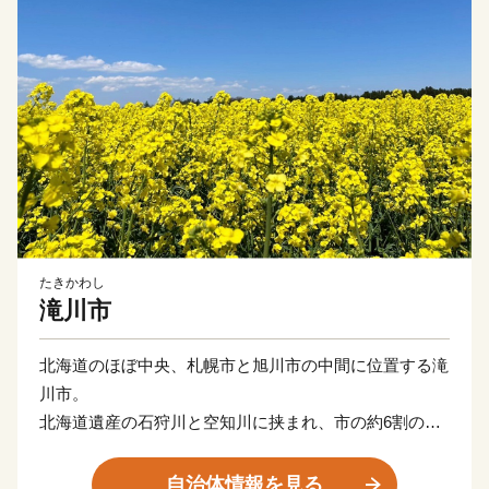
たきかわし
滝川市
北海道のほぼ中央、札幌市と旭川市の中間に位置する滝
川市。
北海道遺産の石狩川と空知川に挟まれ、市の約6割の地
域は森林や農地などの緑に囲まれた中空知地方の中核都
市です。
自治体情報を見る