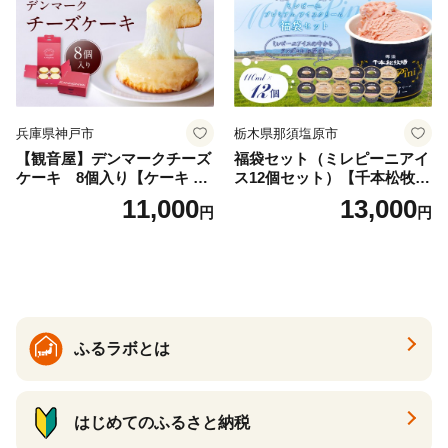
兵庫県神戸市
栃木県那須塩原市
【観音屋】デンマークチーズ
福袋セット（ミレピーニアイ
ケーキ 8個入り【ケーキ チ
ス12個セット）【千本松牧
ーズケーキ 人気スイーツ お
場】 ns025-014-12 【デザー
11,000
13,000
円
円
すすめスイーツ 神戸スイー
ト 詰め合わせ ギフト】
ツ 新感覚チーズケーキ おす
すめケーキ 兵庫県 神戸市 D0
910-17】
ふるラボとは
はじめてのふるさと納税