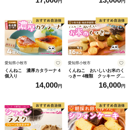
17,000
13,000
円
円
愛知県小牧市
愛知県小牧市
くんねこ 濃厚カタラーナ 4
くんねこ おいしいお米のく
個入り
っきー 4種類 クッキー グル
テンフリー
14,000
16,000
円
円