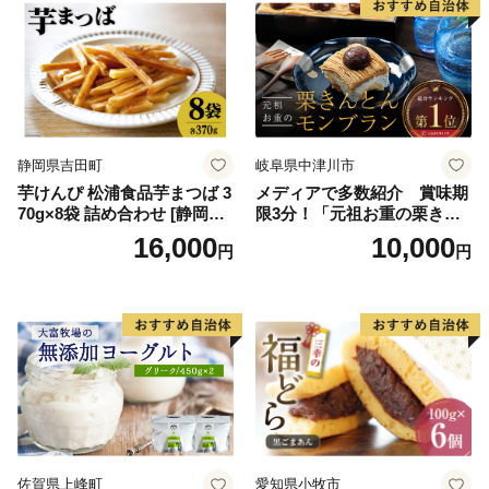
ラエティ | バニラ チョコレー
ーム ギフト 詰合せ 詰め合わ
ト ストロベリー ピスタチオ
せ ふるさと納税 ）
バニラ＆クッキー ウベ 沖縄
紅イモ 塩ちんすこう 沖縄シ
ークヮーサー 沖縄黒糖 琉球
ロイヤルミルクティ 沖縄パ
イン
静岡県吉田町
岐阜県中津川市
芋けんぴ 松浦食品芋まつば 3
メディアで多数紹介 賞味期
70g×8袋 詰め合わせ [静岡伊
限3分！「元祖お重の栗きん
勢丹(松浦食品) 静岡県 吉田町
とんモンブラン」 【未来の
16,000
10,000
円
円
22424274] 芋ケンピ セット
ご褒美】スイーツ 栗 モンブ
小袋 個包装 小分け
ラン くりきんとん デザート
ご褒美 お取り寄せ くり お菓
子 菓子 F4N-2298
佐賀県上峰町
愛知県小牧市