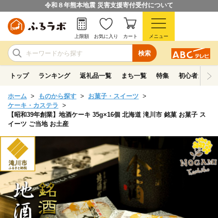
令和８年熊本地震 災害支援寄付受付について
上限額
お気に入り
カート
メニュー
検索
トップ
ランキング
返礼品一覧
まち一覧
特集
初心者ガイド
ホーム
ものから探す
お菓子・スイーツ
ケーキ・カステラ
【昭和39年創業】地酒ケーキ 35g×16個 北海道 滝川市 銘菓 お菓子 ス
イーツ ご当地 お土産