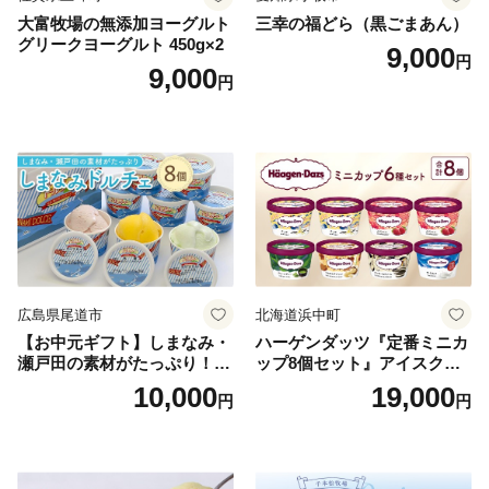
大富牧場の無添加ヨーグルト
三幸の福どら（黒ごまあん）
グリークヨーグルト 450g×2
9,000
円
9,000
円
広島県尾道市
北海道浜中町
【お中元ギフト】しまなみ・
ハーゲンダッツ『定番ミニカ
瀬戸田の素材がたっぷり！ジ
ップ8個セット』アイスクリ
ェラート8個
ーム アイス スイーツ デザー
10,000
19,000
円
円
ト_H0016-104