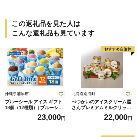
祝い 法事 法要 詰め合わせ お
取り寄せ 瓢箪 豊臣秀吉 焼印
個包装 贈り物 老舗 お茶菓子
この返礼品を見た人は
こんな返礼品も見ています
沖縄県浦添市
北海道別海町
ブルーシール アイス ギフト
べつかいのアイスクリーム屋
18個（12種類）| ブルーシー
さんプレミアムミルクリッチ
ルアイス ブルーシールアイ
12個（AP-01）（ 北海道アイ
23,000
22,000
円
円
スクリーム 着日指定可能 送
ス 北海道産アイス アイス ア
料無料 ジェラート 沖縄県 バ
イススイーツ アイスクリー
ースデー 贈り物 プレゼント
ム 北海道産アイスクリーム
誕生日 カップ 詰め合わせ バ
道産アイス 道産アイスクリ