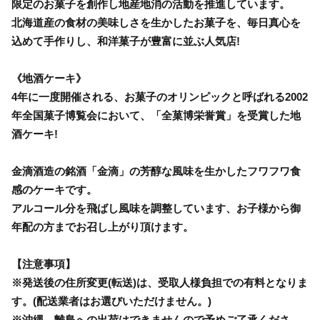
限定のお菓子を創作し地産地消の活動を推進しています。
北海道産の食材の美味しさを生かしたお菓子を、毎日真心を
込めて手作りし、和洋菓子が豊富に並ぶ人気店!
《地酒ケーキ》
4年に一度開催される、お菓子のオリンピックと呼ばれる2002
年全国菓子博覧会において、「全菓博栄誉賞」を受賞した地
酒ケーキ!
金滴酒造の銘酒「金滴」の芳醇な風味を生かしたフワフワ食
感のケーキです。
アルコール分を飛ばし風味を調整しています、お子様から御
年配の方までお召し上がり頂けます。
【注意事項】
※発送後の住所変更(転送)は、受取人様負担での有料となりま
す。(配送業者はお選びいただけません。)
※沖縄、離島への出荷はできませんので予めご了承くださ