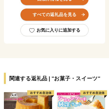
夏は30℃を越え、冬は-20℃を下回る夏と冬の寒暖の差
の激しい内陸性気候であり、降雪量は約7mと北海道内
すべての返礼品を見る
でも有数の豪雪地帯です。
滝川市の自慢は、日本有数の作付面積を誇る菜の花畑。
お気に入りに追加する
開花時の5月下旬～6月上旬には市内に菜の花の黄色いじ
ゅうたんが一面に広がり、美しい景観が魅力です。
見頃に合わせ開催される市内最大のイベント「たきかわ
菜の花まつり」は、国内外から多くの観光客が訪れま
す。
関連する返礼品 | "お菓子・スイーツ"