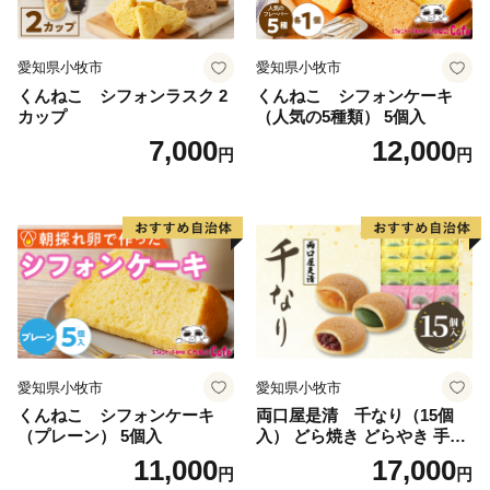
愛知県小牧市
愛知県小牧市
くんねこ シフォンラスク 2
くんねこ シフォンケーキ
カップ
（人気の5種類） 5個入
7,000
12,000
円
円
愛知県小牧市
愛知県小牧市
くんねこ シフォンケーキ
両口屋是清 千なり（15個
（プレーン） 5個入
入） どら焼き どらやき 手土
産 お土産 土産 丹波大納言小
11,000
17,000
円
円
豆 抹茶 林檎 りんご 慶事 お