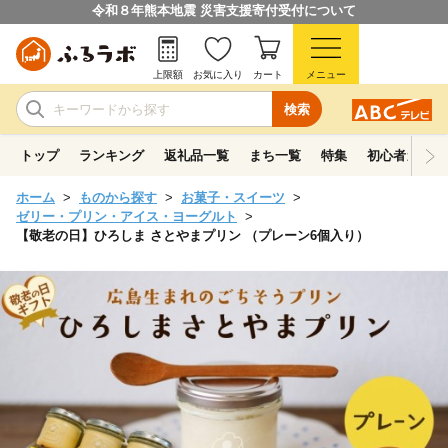
令和８年熊本地震 災害支援寄付受付について
上限額
お気に入り
カート
メニュー
検索
トップ
ランキング
返礼品一覧
まち一覧
特集
初心者ガイド
ホーム
ものから探す
お菓子・スイーツ
ゼリー・プリン・アイス・ヨーグルト
【敬老の日】ひろしま さとやまプリン （プレーン6個入り）