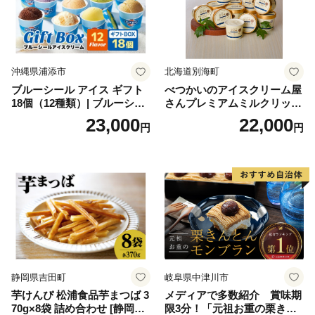
沖縄県浦添市
北海道別海町
ブルーシール アイス ギフト
べつかいのアイスクリーム屋
18個（12種類）| ブルーシー
さんプレミアムミルクリッチ
ルアイス ブルーシールアイ
12個（AP-01）（ 北海道アイ
23,000
22,000
円
円
スクリーム 着日指定可能 送
ス 北海道産アイス アイス ア
料無料 ジェラート 沖縄県 バ
イススイーツ アイスクリー
ースデー 贈り物 プレゼント
ム 北海道産アイスクリーム
誕生日 カップ 詰め合わせ バ
道産アイス 道産アイスクリ
ラエティ | バニラ チョコレー
ーム ギフト 詰合せ 詰め合わ
ト ストロベリー ピスタチオ
せ ふるさと納税 ）
バニラ＆クッキー ウベ 沖縄
紅イモ 塩ちんすこう 沖縄シ
ークヮーサー 沖縄黒糖 琉球
ロイヤルミルクティ 沖縄パ
イン
静岡県吉田町
岐阜県中津川市
芋けんぴ 松浦食品芋まつば 3
メディアで多数紹介 賞味期
70g×8袋 詰め合わせ [静岡伊
限3分！「元祖お重の栗きん