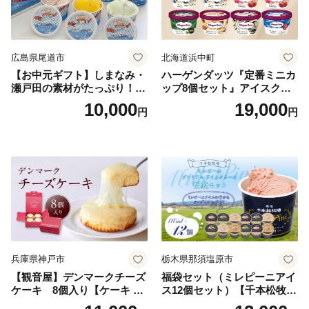
広島県尾道市
北海道浜中町
【お中元ギフト】しまなみ・
ハーゲンダッツ『定番ミニカ
瀬戸田の素材がたっぷり！ジ
ップ8個セット』アイスクリ
ェラート8個
ーム アイス スイーツ デザー
10,000
19,000
円
円
ト_H0016-104
兵庫県神戸市
栃木県那須塩原市
【観音屋】デンマークチーズ
福袋セット（ミレピーニアイ
ケーキ 8個入り【ケーキ チ
ス12個セット）【千本松牧
ーズケーキ 人気スイーツ お
場】 ns025-014-12 【デザー