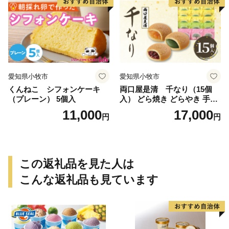
愛知県小牧市
愛知県小牧市
くんねこ シフォンケーキ
両口屋是清 千なり（15個
（プレーン） 5個入
入） どら焼き どらやき 手土
産 お土産 土産 丹波大納言小
11,000
17,000
円
円
豆 抹茶 林檎 りんご 慶事 お
祝い 法事 法要 詰め合わせ お
取り寄せ 瓢箪 豊臣秀吉 焼印
個包装 贈り物 老舗 お茶菓子
この返礼品を見た人は
こんな返礼品も見ています