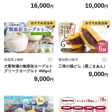
勢丹(松浦食品) 静岡県 吉田町
とんモンブラン」 【未来の
16,000
10,000
円
円
22424274] 芋ケンピ セット
ご褒美】スイーツ 栗 モンブ
小袋 個包装 小分け
ラン くりきんとん デザート
ご褒美 お取り寄せ くり お菓
子 菓子 F4N-2298
佐賀県上峰町
愛知県小牧市
大富牧場の無添加ヨーグルト
三幸の福どら（黒ごまあん）
グリークヨーグルト 450g×2
9,000
円
9,000
円