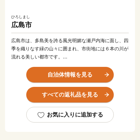
ひろしまし
広島市
広島市は、多島美を誇る風光明媚な瀬戸内海に面し、四
季を織りなす緑の山々に囲まれ、市街地には６本の川が
流れる美しい都市です。
人類史上最初の被爆都市「HIROSHIMA（ヒロシマ）」
として知られ、世界中から多くの人が訪れており、市内
自治体情報を見る
中心部にある平和記念公園の原爆死没者慰霊碑などで
は、手を合わせ祈る人や、献花が絶えることはありませ
すべての返礼品を見る
ん。
牡蠣をはじめとした海産物や名物の広島お好み焼きは広
く全国に知られるご当地グルメになっています。
お気に入りに追加する
また、広島東洋カープやサンフレッチェ広島など、広島
のプロ集団の試合を街中で観戦することができます。