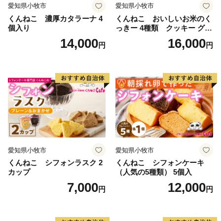
愛知県小牧市
愛知県小牧市
くんねこ 濃厚カタラーナ 4
くんねこ おいしいお米のく
個入り
っきー 4種類 クッキー グル
テンフリー
14,000
16,000
円
円
愛知県小牧市
愛知県小牧市
くんねこ シフォンラスク 2
くんねこ シフォンケーキ
カップ
（人気の5種類） 5個入
7,000
12,000
円
円