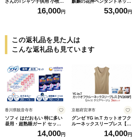
さんのTシャツ子供用 小牧市
麒麟の花押ペンダントネック
制70周年記念
レス
16,000
53,000
円
円
この返礼品を見た人は
こんな返礼品も見ています
香川県観音寺市
京都府宮津市
ソフィ はだおもい 特に多い
グンゼ YG in.T カットオフク
昼用・超熟睡ガード セット
ルーネックスリーブレス【Y
羽付き ナプキン 生理用品 サ
V2618P】Lサイズ クリアベ
14,000
14,000
円
円
ニタリー ユニ・チャーム
ージュ3枚セット [№5716-04