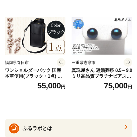
32]
福岡県春日市
三重県志摩市
ワンショルダーバック 国産
真珠屋さん 冠婚葬祭 8.5～9.0
本革使用(ブラック・1点) 鞄
ミリ高品質プラチナピアス P
バック バッグ カバン レザー
t900 志摩産アコヤ真珠 ブラ
55,000
75,000
円
円
国産 日本製 牛革 黒 革 革製
ックパール 黒真珠
品 手作り 男性 女性 レディー
ス メンズ【ksg1307-bk】【Z
enis】
ふるラボとは