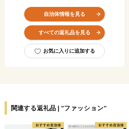
ら共生していく取り組みを行っています。また、日本三
大扇状地である御勅使川扇状地やそれに続く低地では果
自治体情報を見る
樹栽培が盛んに営まれ、春から秋にかけてたくさんのフ
ルーツが実ります。
すべての返礼品を見る
南アルプスの大地で育まれたフルーツなど地域の特産品
をPRし、全国へその魅力を発信するため、ふるさと納
税のお礼の品として地域の特産品等を贈呈しています。
お気に入りに追加する
皆様からの寄附金は、これからのよりよいまちづくりに
活用させていただきますので、ふるさと納税で南アルプ
ス市への応援にご協力をよろしくお願いいたします。
関連する返礼品 | "ファッション"