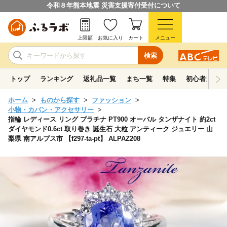
令和８年熊本地震 災害支援寄付受付について
上限額
お気に入り
カート
メニュー
検索
トップ
ランキング
返礼品一覧
まち一覧
特集
初心者ガイド
ホーム
ものから探す
ファッション
小物・カバン・アクセサリー
指輪 レディース リング プラチナ PT900 オーバル タンザナイト 約2ct
ダイヤモンド0.6ct 取り巻き 誕生石 大粒 アンティーク ジュエリー 山
梨県 南アルプス市 【f297-ta-pt】 ALPAZ208