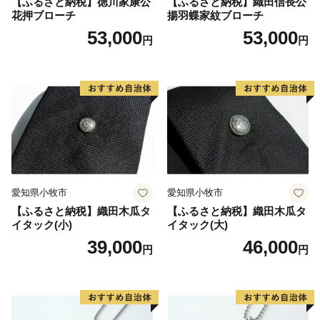
【ふるさと納税】徳川家康公
【ふるさと納税】織田信長公
花押ブローチ
揚羽蝶家紋ブローチ
53,000
53,000
円
円
愛知県小牧市
愛知県小牧市
【ふるさと納税】織田木瓜タ
【ふるさと納税】織田木瓜タ
イタック(小)
イタック(大)
39,000
46,000
円
円