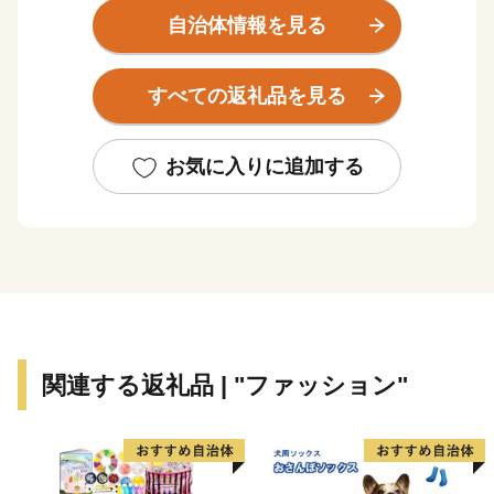
大扇状地である御勅使川扇状地やそれに続く低地では果
自治体情報を見る
樹栽培が盛んに営まれ、春から秋にかけてたくさんのフ
ルーツが実ります。
すべての返礼品を見る
南アルプスの大地で育まれたフルーツなど地域の特産品
をPRし、全国へその魅力を発信するため、ふるさと納
税のお礼の品として地域の特産品等を贈呈しています。
お気に入りに追加する
皆様からの寄附金は、これからのよりよいまちづくりに
活用させていただきますので、ふるさと納税で南アルプ
ス市への応援にご協力をよろしくお願いいたします。
関連する返礼品 | "ファッション"