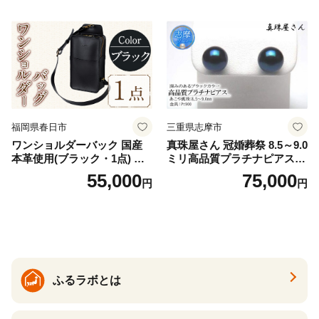
福岡県春日市
三重県志摩市
ワンショルダーバック 国産
真珠屋さん 冠婚葬祭 8.5～9.0
本革使用(ブラック・1点) 鞄
ミリ高品質プラチナピアス P
バック バッグ カバン レザー
t900 志摩産アコヤ真珠 ブラ
55,000
75,000
円
円
国産 日本製 牛革 黒 革 革製
ックパール 黒真珠
品 手作り 男性 女性 レディー
ス メンズ【ksg1307-bk】【Z
enis】
ふるラボとは