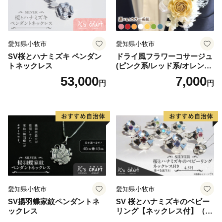
愛知県小牧市
愛知県小牧市
SV桜とハナミズキ ペンダン
ドライ風フラワーコサージュ
トネックレス
(ピンク系/レッド系/オレンジ
系/ホワイト系/イエロー系/グ
53,000
7,000
円
円
リーン系/ブルー系）
愛知県小牧市
愛知県小牧市
SV揚羽蝶家紋ペンダントネ
SV 桜とハナミズキのベビー
ックレス
リング【ネックレス付】（4.
5月）