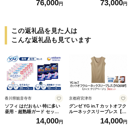
76,000
73,000
円
円
この返礼品を見た人は
こんな返礼品も見ています
香川県観音寺市
京都府宮津市
ソフィ はだおもい 特に多い
グンゼ YG in.T カットオフク
昼用・超熟睡ガード セット
ルーネックスリーブレス【Y
羽付き ナプキン 生理用品 サ
V2618P】Lサイズ クリアベ
14,000
14,000
円
円
ニタリー ユニ・チャーム
ージュ3枚セット [№5716-04
32]