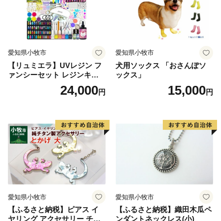
愛知県小牧市
愛知県小牧市
【リュミエラ】UVレジン フ
犬用ソックス 「おさんぽソ
ァンシーセット レジンキッ
ックス」
ト ハンドメイド レジンクラ
24,000
15,000
円
円
フト アクセサリーキット 手
作り セット レジン LEDライ
ト
愛知県小牧市
愛知県小牧市
【ふるさと納税】ピアス イ
【ふるさと納税】織田木瓜ペ
ヤリング アクセサリー チタ
ンダントネックレス(小)