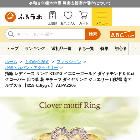
令和８年熊本地震 災害支援寄付受付について
上限額
お気に入り
カート
メニュー
検索
トップ
ランキング
返礼品一覧
まち一覧
特集
初心者ガイド
ホーム
ものから探す
ファッション
小物・カバン・アクセサリー
指輪 レディース リング K18YG イエローゴールド ダイヤモンド 0.61ct
クローバー 四つ葉 花 モチーフ ダイヤリング ジュエリー 山梨県 南ア
ルプス市 【f259-k18yg-d】 ALPAZ206