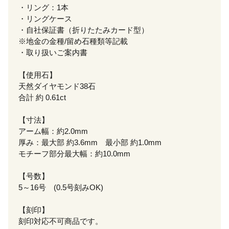
・リング：1本
・リングケース
・自社保証書（折りたたみカード型）
※地金の金種/留め石種類等記載
・取り扱いご案内書
【使用石】
天然ダイヤモンド38石
合計 約 0.61ct
【寸法】
アーム幅：約2.0mm
厚み：最大部 約3.6mm 最小部 約1.0mm
モチーフ部分最大幅：約10.0mm
【号数】
5～16号 (0.5号刻みOK)
【刻印】
刻印対応不可商品です。