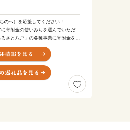
はちのへ）を応援してください！
方に寄附金の使いみちを選んでいただ
ふるさと八戸」の各種事業に寄附金を活
核市へ移行しました。
を目指し、さらなる発展へ向けて前進す
たたかいご支援をお願いいたします。
が全焼した蕪嶋神社の再建支援は、ふ
はご指定いただけません。
神社再建実行委員会へお問い合わせくだ
内 電話0178-96-3363 午前9時