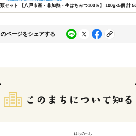
ット 【八戸市産・非加熱・生はちみつ100％】 100g×5個 計 50
このページをシェアする
はちのへし