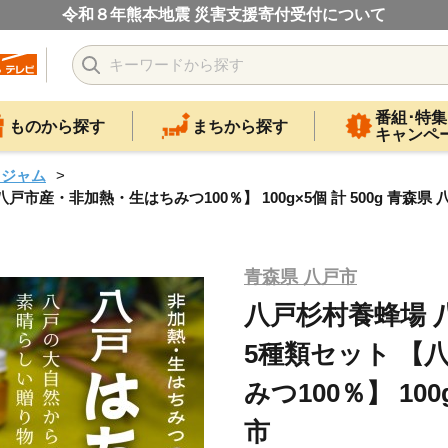
令和８年熊本地震 災害支援寄付受付について
番組･特集
ものから探す
まちから探す
キャンペ
・ジャム
産・非加熱・生はちみつ100％】 100g×5個 計 500g 青森県 
青森県 八戸市
八戸杉村養蜂場 
5種類セット 【
みつ100％】 100
市