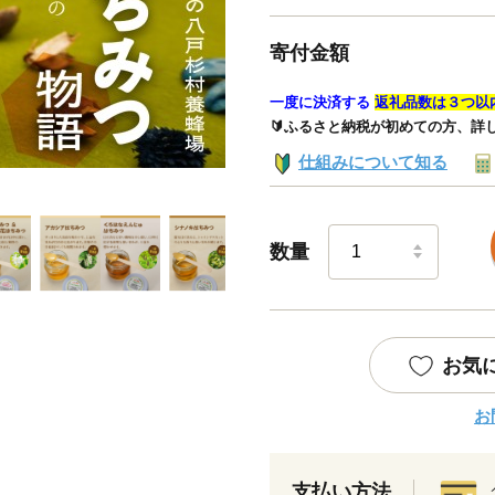
寄付金額
一度に決済する
返礼品数は３つ以
🔰ふるさと納税が初めての方、詳
仕組みについて知る
数量
お気
お
支払い方法