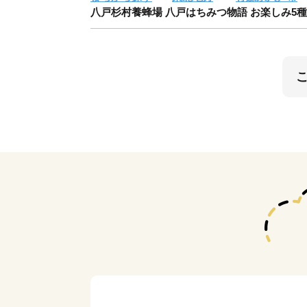
八戸杉村養蜂場 八戸はちみつ物語 お楽しみ5種類セ