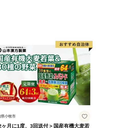
知県小牧市
2ヶ月に1度、3回送付＞国産有機大麦若