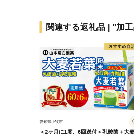
関連する返礼品 | "加工
愛知県小牧市
＜2ヶ月に1度、6回送付＞乳酸菌＋大