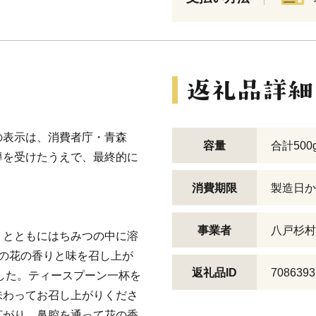
の表示は、消費者庁・青森
容量
合計500
導を受けたうえで、最終的に
。
消費期限
製造日か
事業者
八戸杉村
りとともにはちみつの中に溶
の花の香りと味を召し上が
返礼品ID
7086393
ました。ティースプーン一杯を
味わってお召し上がりくださ
広がり、鼻腔を通って花の香