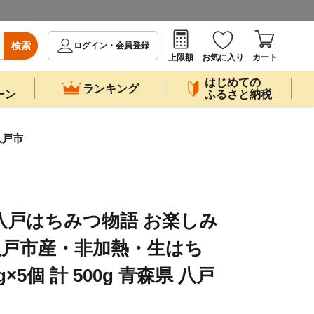
検索
ログイン・会員登録
上限額
お気に入り
カート
はじめての
ランキング
ーン
ふるさと納税
八戸市
八戸はちみつ物語 お楽しみ
八戸市産・非加熱・生はち
g×5個 計 500g 青森県 八戸