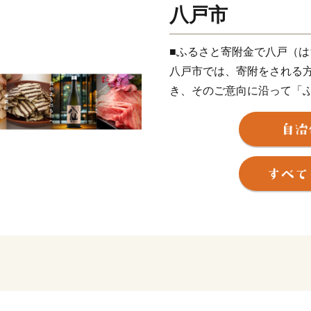
八戸市
■ふるさと寄附金で八戸（
八戸市では、寄附をされる
き、そのご意向に沿って「
用しております。
八戸市は平成29年1月に中
より活力ある魅力的なまち
る「ふるさと八戸」へのあ
■蕪嶋神社への募金について
平成27年の火災により社殿
るさと寄附金の使いみちに
蕪嶋神社への募金は、蕪嶋
さい（事務局：こどもの城保育園
～午後4時）。