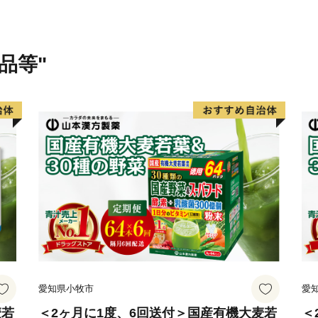
品等"
愛知県小牧市
愛
麦若
＜2ヶ月に1度、6回送付＞国産有機大麦若
＜