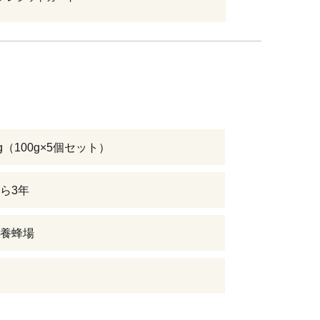
g（100g×5個セット）
ら3年
養蜂場