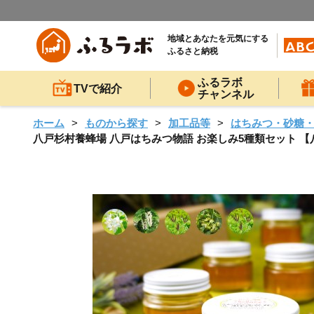
地域とあなたを元気にする
ふるさと納税
ふるラボ
TVで紹介
チャンネル
ホーム
ものから探す
加工品等
はちみつ・砂糖
八戸杉村養蜂場 八戸はちみつ物語 お楽しみ5種類セット 【八戸市