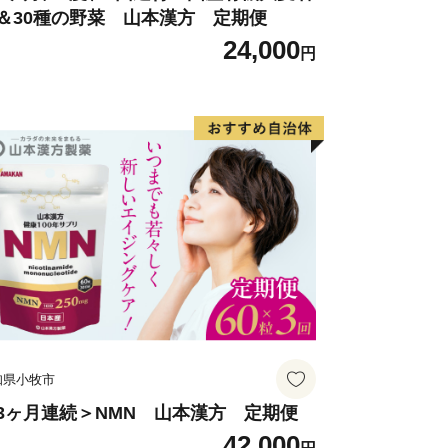
＆30種の野菜 山本漢方 定期便
24,000
円
知県小牧市
3ヶ月連続＞NMN 山本漢方 定期便
42,000