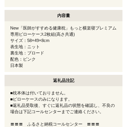
内容量
New「医師がすすめる健康枕」もっと横楽寝プレミアム
専用ピローケース2枚組(高さ共通)
サイズ：58×49×8cm
表生地：ニット
裏生地：ブロード
配色：ピンク
日本製
返礼品注記
■枕本体は付いておりません。
■ピローケースのみになります。
■返礼品受取後、すぐに返礼品の状態を確認し、不良の
場合は下記コールセンターまでご連絡ください。
〓〓〓 ふるさと納税コールセンター 〓〓〓