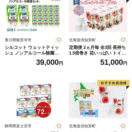
市
香川県観音寺市
北海道倶知安町
シルコット ウェットティッ
定期便 2ヵ月毎 全3回 長持ち
シュ ノンアルコール除菌詰
1.5倍巻き 花いっぱい トイレ
替（43枚×3P）×24袋 日用品
ットペーパー ダブル 45ｍ 計
39,000
51,000
円
円
おもちゃ 拭き取り 手拭き 外
72ロール 全18種 花柄 プリン
出時 お出かけ時 食事前 緑茶
ト ハーブ 香り付き 日本製 ま
カテキン配合
とめ買い 防災 常備品 ペーパ
ー 消耗品 備蓄 送料無料 北海
道 倶知安町 日用品
静岡県富士宮市
北海道倶知安町