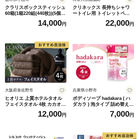
クラリスボックスティッシュ
クリネックス 長持ちシャワ
60箱(1箱220組(440枚))(5個入
ートイレ用 トイレットペー
り×12セット)【1256759】
パー（ダブル）64ロール(8ロ
14,000
22,000
円
円
ール×8パック) 開成町 トイレ
ットペーパーダブル 日用品
国産 新生活 ダブル SDGs 備
蓄 防災 エコ 消耗品 生活雑貨
生活用品 無香料 トイレット
ペーパー ダブル といれっと
ぺーぱー トイレ クレシア ト
イレットペーパー [BDBH002
-1]
大阪府泉佐野市
兵庫県小野市
ヒオリエ 上質ホテルタオル
ボディソープ hadakara ( ハ
フェイスタオル 4枚 カカオ
ダカラ ) 泡タイプ 詰め替え 4
【タオル 泉州タオル 吸水 普
40ml×4袋 ボディーソープ 泡
12,000
7,000
円
円
段使い 無地 シンプル 日用品
ボディソープ 泡 日用品 消耗
ふわふわ ふかふか 家族 たお
品 バス用品 大容量 いい 匂い
る 一人暮らし】
ボディ 保湿 LION ライオン
泡石鹸 石鹸 兵庫 兵庫県 小野