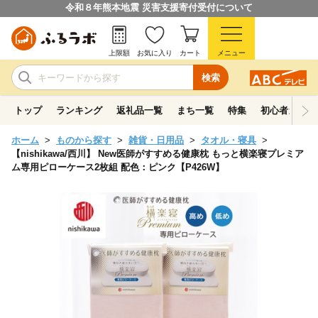
令和８年熊本地震 災害支援寄付受付について
上限額
お気に入り
カート
メニュー
検索
トップ
ランキング
返礼品一覧
まち一覧
特集
初心者ガイド
ホーム
ものから探す
雑貨・日用品
タオル・寝具
【nishikawa/西川】 New医師がすすめる健康枕 もっと横楽寝プレミア
ム専用ピローケース2枚組 配色：ピンク【P426W】