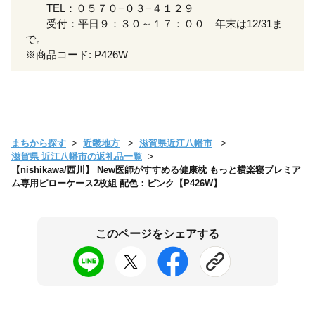
TEL：０５７０−０３−４１２９
受付：平日９：３０～１７：００ 年末は12/31ま
で。
※商品コード: P426W
まちから探す
近畿地方
滋賀県近江八幡市
滋賀県 近江八幡市の返礼品一覧
【nishikawa/西川】 New医師がすすめる健康枕 もっと横楽寝プレミア
ム専用ピローケース2枚組 配色：ピンク【P426W】
このページをシェアする