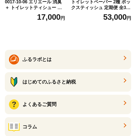
0017-10-06 エリエール 消臭
トイレットペーパー 2種 ボッ
＋ トイレットティシュー し
クスティッシュ 定期便 全3
っかり香るフレッシュクリア
回 日本製 まとめ買い 防災
17,000
53,000
円
円
の香り ダブル 12ロール×6パ
常備品 日用雑貨 消耗品 生活
ック 72ロール 25m トイレ
必需品 大容量 備蓄 リサイク
ットペーパー パルプ100％ 消
ル ティッシュ ペーパー まと
臭 防臭 日用品 消耗品 備蓄
め買い 雑貨 倶知安町
ふるラボとは
はじめてのふるさと納税
よくあるご質問
コラム