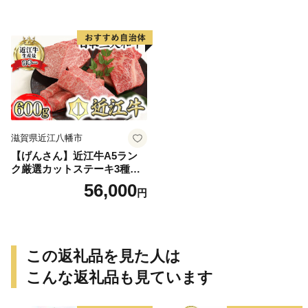
滋賀県近江八幡市
【げんさん】近江牛A5ラン
ク厳選カットステーキ3種【6
00g】【DG03W】（国産牛
56,000
円
和牛 ブランド牛 ブランド
和牛 黒毛和牛 牛肉 肉
高級 人気 おすすめ 神戸
牛 松阪牛 に並ぶ 日本三大
和牛 近江牛）
この返礼品を見た人は
こんな返礼品も見ています