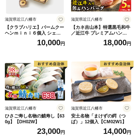
滋賀県近江八幡市
滋賀県近江八幡市
【クラブハリエ】バームクー
【カネ吉山本】特選黒毛和牛
ヘンｍｉｎｉ６個入 シェア
／近江牛 プレミアムハンバ
ボックス 個包装【FC01W】
ーグ 5個箱入【750ｇ（約150
10,000
18,000
円
円
ｇ×5個）】【Y095W】
滋賀県近江八幡市
滋賀県近江八幡市
ひさご寿し名物の鯖寿し【63
安土名物「まけずの鍔（つ
0g】【DH02W】
ば）」12個入【CM02W1】
23,000
14,000
円
円