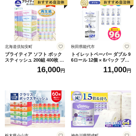
北海道倶知安町
秋田県能代市
ブライティア ソフト ボック
トイレットペーパー ダブル 9
スティッシュ 200組 400枚 60
6ロール 12個 × 8パック ブラ
箱 日本製 まとめ買い ティッ
ンカ 再生紙 100％ 芯あり 日
16,000
11,000
円
円
シュ リサイクル 長持 防災 常
用品 消耗品 無香料 生活用品
備品 日用雑貨 消耗品 生活必
備蓄 秋田県 能代市 送料無料
需品 備蓄 ペーパー 紙 北海道
《能代製紙》
倶知安町 日用品
栃木県小山市
神奈川県開成町