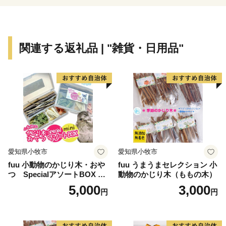
関連する返礼品 | "雑貨・日用品"
愛知県小牧市
愛知県小牧市
fuu 小動物のかじり木・おや
fuu うまうまセレクション 小
つ SpecialアソートBOX mi
動物のかじり木（ももの木）
ni（1個）
5,000
3,000
円
円