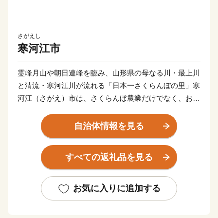
さがえし
寒河江市
霊峰月山や朝日連峰を臨み、山形県の母なる川・最上川
と清流・寒河江川が流れる「日本一さくらんぼの里」寒
河江（さがえ）市は、さくらんぼ農業だけでなく、おい
しい農産物を活用した食品加工業などが盛んなまちで
す。
自治体情報を見る
豊かな自然の恵みがあふれ、さくらんぼ、桃、ラ・フラ
すべての返礼品を見る
ンス、りんごなどの果物はもちろん、そばや地酒の蔵元
も多くあり、ブランド米「つや姫」や「はえぬき」の米
どころとしても知られています。
お気に入りに追加する
寒河江市は子育て世代への支援として「給食費無料化の