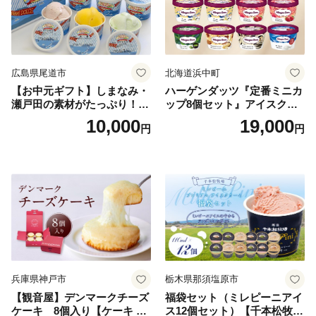
広島県尾道市
北海道浜中町
【お中元ギフト】しまなみ・
ハーゲンダッツ『定番ミニカ
瀬戸田の素材がたっぷり！ジ
ップ8個セット』アイスクリ
ェラート8個
ーム アイス スイーツ デザー
10,000
19,000
円
円
ト_H0016-104
兵庫県神戸市
栃木県那須塩原市
【観音屋】デンマークチーズ
福袋セット（ミレピーニアイ
ケーキ 8個入り【ケーキ チ
ス12個セット）【千本松牧