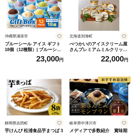
沖縄県浦添市
北海道別海町
ブルーシール アイス ギフト
べつかいのアイスクリーム屋
18個（12種類）| ブルーシー
さんプレミアムミルクリッチ
ルアイス ブルーシールアイ
12個（AP-01）（ 北海道アイ
23,000
22,000
円
円
スクリーム 着日指定可能 送
ス 北海道産アイス アイス ア
料無料 ジェラート 沖縄県 バ
イススイーツ アイスクリー
ースデー 贈り物 プレゼント
ム 北海道産アイスクリーム
誕生日 カップ 詰め合わせ バ
道産アイス 道産アイスクリ
ラエティ | バニラ チョコレー
ーム ギフト 詰合せ 詰め合わ
ト ストロベリー ピスタチオ
せ ふるさと納税 ）
バニラ＆クッキー ウベ 沖縄
紅イモ 塩ちんすこう 沖縄シ
ークヮーサー 沖縄黒糖 琉球
ロイヤルミルクティ 沖縄パ
イン
静岡県吉田町
岐阜県中津川市
芋けんぴ 松浦食品芋まつば 3
メディアで多数紹介 賞味期