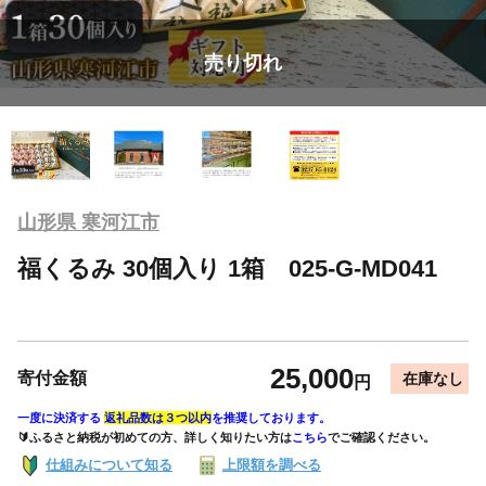
売り切れ
山形県 寒河江市
福くるみ 30個入り 1箱 025-G-MD041
25,000
寄付金額
在庫なし
円
一度に決済する
返礼品数は３つ以内
を推奨しております。
🔰ふるさと納税が初めての方、詳しく知りたい方は
こちら
でご確認ください。
仕組みについて知る
上限額を調べる