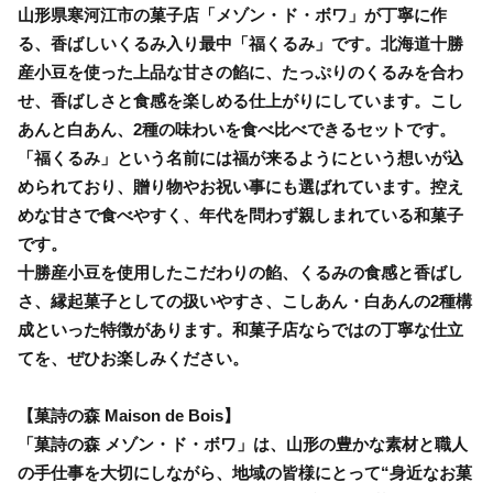
山形県寒河江市の菓子店「メゾン・ド・ボワ」が丁寧に作
る、香ばしいくるみ入り最中「福くるみ」です。北海道十勝
産小豆を使った上品な甘さの餡に、たっぷりのくるみを合わ
せ、香ばしさと食感を楽しめる仕上がりにしています。こし
あんと白あん、2種の味わいを食べ比べできるセットです。
「福くるみ」という名前には福が来るようにという想いが込
められており、贈り物やお祝い事にも選ばれています。控え
めな甘さで食べやすく、年代を問わず親しまれている和菓子
です。
十勝産小豆を使用したこだわりの餡、くるみの食感と香ばし
さ、縁起菓子としての扱いやすさ、こしあん・白あんの2種構
成といった特徴があります。和菓子店ならではの丁寧な仕立
てを、ぜひお楽しみください。
【菓詩の森 Maison de Bois】
「菓詩の森 メゾン・ド・ボワ」は、山形の豊かな素材と職人
の手仕事を大切にしながら、地域の皆様にとって“身近なお菓