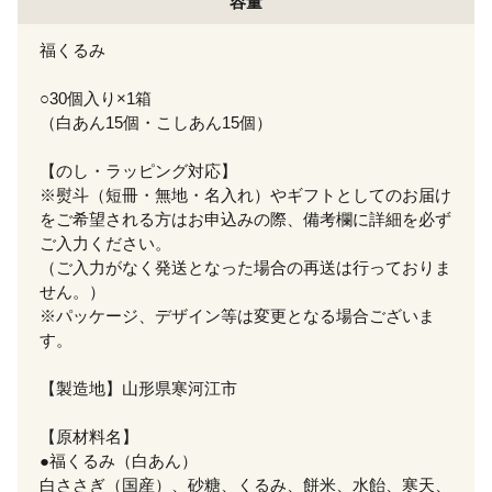
容量
福くるみ
○30個入り×1箱
（白あん15個・こしあん15個）
【のし・ラッピング対応】
※熨斗（短冊・無地・名入れ）やギフトとしてのお届け
をご希望される方はお申込みの際、備考欄に詳細を必ず
ご入力ください。
（ご入力がなく発送となった場合の再送は行っておりま
せん。）
※パッケージ、デザイン等は変更となる場合ございま
す。
【製造地】山形県寒河江市
【原材料名】
●福くるみ（白あん）
白ささぎ（国産）、砂糖、くるみ、餅米、水飴、寒天、