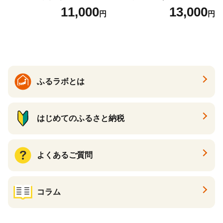
ーズケーキ 人気スイーツ お
場】 ns025-014-12 【デザー
11,000
13,000
円
円
すすめスイーツ 神戸スイー
ト 詰め合わせ ギフト】
ツ 新感覚チーズケーキ おす
すめケーキ 兵庫県 神戸市 D0
910-17】
ふるラボとは
はじめてのふるさと納税
よくあるご質問
コラム