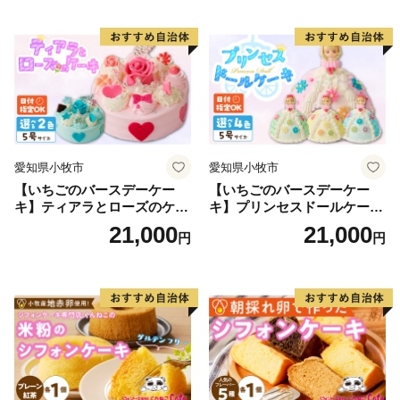
クリスマス お祝い マカロン
デコレーションケーキ ホー
ルケーキ
愛知県小牧市
愛知県小牧市
【いちごのバースデーケー
【いちごのバースデーケー
キ】ティアラとローズのケー
キ】プリンセスドールケーキ
キ スイーツ デザート 洋菓
日時指定可 スイーツ デザー
21,000
21,000
円
円
子 お取り寄せ 愛知県 小牧市
ト 洋菓子 お取り寄せ 愛知県
送料無料 誕生日 クリスマス
小牧市 送料無料 誕生日 クリ
お祝い ばら 花 フラワー デコ
スマス お祝い キャラクター
レーション ホールケーキ 日
デコレーションケーキ ホー
時指定可
ルケーキ 人形 かわいい こど
も