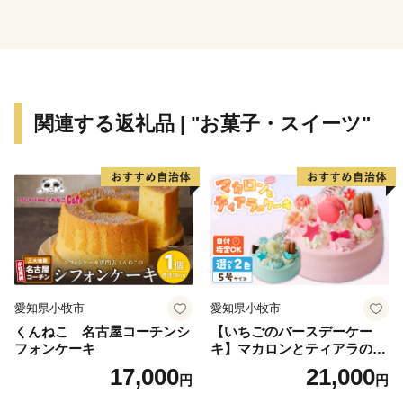
推進」や「ロタウィルスなどの任意予防接種への助成」
などを行い、子育てしやすいまちづくりを推進していま
す。
山形県寒河江市は、約300か所以上もの観光さくらんぼ
関連する返礼品 | "お菓子・スイーツ"
狩り園がある、園地数「日本一」さくらんぼの里です。
昭和39年に日本で一番最初に開催されて以来、毎年多く
の観光客で賑わう「さくらんぼ祭り」をはじめ、平成28
年には「全国さくらんぼの種吹きとばし大会」が世界記
録に認定されるなど、さくらんぼの妖精「チェリン」を
市のイメージキャラクターに起用し「日本一さくらんぼ
の里さがえ」として全国に発信しています。
愛知県小牧市
愛知県小牧市
くんねこ 名古屋コーチンシ
【いちごのバースデーケー
フォンケーキ
キ】マカロンとティアラのケ
ーキ スイーツ 日時指定可 デ
17,000
21,000
円
円
ザート 洋菓子 お取り寄せ 愛
知県 小牧市 送料無料 誕生日