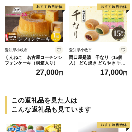
愛知県小牧市
愛知県小牧市
くんねこ 名古屋コーチンシ
両口屋是清 千なり（15個
フォンケーキ（桐箱入り）
入） どら焼き どらやき 手土
産 お土産 土産 丹波大納言小
27,000
17,000
円
円
豆 抹茶 林檎 りんご 慶事 お
祝い 法事 法要 詰め合わせ お
取り寄せ 瓢箪 豊臣秀吉 焼印
個包装 贈り物 老舗 お茶菓子
この返礼品を見た人は
こんな返礼品も見ています