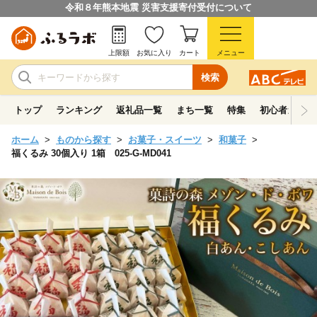
令和８年熊本地震 災害支援寄付受付について
上限額
お気に入り
カート
メニュー
検索
トップ
ランキング
返礼品一覧
まち一覧
特集
初心者ガイド
ホーム
ものから探す
お菓子・スイーツ
和菓子
福くるみ 30個入り 1箱 025-G-MD041