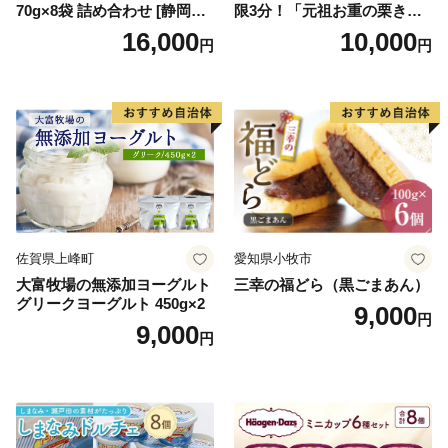
70g×8袋 詰め合わせ [静岡伊
限3分！「元祖お重の栗きん
勢丹(松浦食品) 静岡県 吉田町
とんモンブラン」 【未来の
16,000
10,000
円
円
22424274] 芋ケンピ セット
ご褒美】スイーツ 栗 モンブ
小袋 個包装 小分け
ラン くりきんとん デザート
ご褒美 お取り寄せ くり お菓
子 菓子 F4N-2298
佐賀県上峰町
愛知県小牧市
大富牧場の無添加ヨーグルト
三幸の福どら（黒ごまあん）
グリークヨーグルト 450g×2
9,000
円
9,000
円