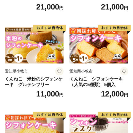
キ スイーツ デザート 洋菓
日時指定可 スイーツ デザー
21,000
21,000
円
円
子 お取り寄せ 愛知県 小牧市
ト 洋菓子 お取り寄せ 愛知県
送料無料 誕生日 クリスマス
小牧市 送料無料 誕生日 クリ
お祝い ばら 花 フラワー デコ
スマス お祝い キャラクター
レーション ホールケーキ 日
デコレーションケーキ ホー
時指定可
ルケーキ 人形 かわいい こど
も
愛知県小牧市
愛知県小牧市
くんねこ 米粉のシフォンケ
くんねこ シフォンケーキ
ーキ グルテンフリー
（人気の5種類） 5個入
11,000
12,000
円
円