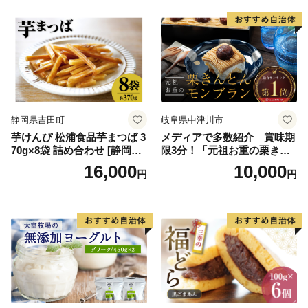
ースデー 贈り物 プレゼント
ム 北海道産アイスクリーム
誕生日 カップ 詰め合わせ バ
道産アイス 道産アイスクリ
ラエティ | バニラ チョコレー
ーム ギフト 詰合せ 詰め合わ
ト ストロベリー ピスタチオ
せ ふるさと納税 ）
バニラ＆クッキー ウベ 沖縄
紅イモ 塩ちんすこう 沖縄シ
ークヮーサー 沖縄黒糖 琉球
ロイヤルミルクティ 沖縄パ
イン
静岡県吉田町
岐阜県中津川市
芋けんぴ 松浦食品芋まつば 3
メディアで多数紹介 賞味期
70g×8袋 詰め合わせ [静岡伊
限3分！「元祖お重の栗きん
勢丹(松浦食品) 静岡県 吉田町
とんモンブラン」 【未来の
16,000
10,000
円
円
22424274] 芋ケンピ セット
ご褒美】スイーツ 栗 モンブ
小袋 個包装 小分け
ラン くりきんとん デザート
ご褒美 お取り寄せ くり お菓
子 菓子 F4N-2298