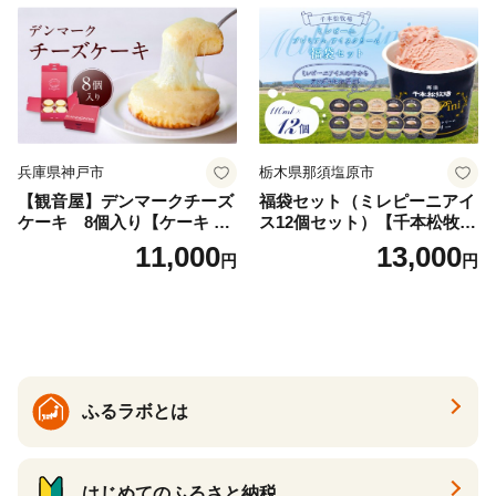
兵庫県神戸市
栃木県那須塩原市
【観音屋】デンマークチーズ
福袋セット（ミレピーニアイ
ケーキ 8個入り【ケーキ チ
ス12個セット）【千本松牧
ーズケーキ 人気スイーツ お
場】 ns025-014-12 【デザー
11,000
13,000
円
円
すすめスイーツ 神戸スイー
ト 詰め合わせ ギフト】
ツ 新感覚チーズケーキ おす
すめケーキ 兵庫県 神戸市 D0
910-17】
ふるラボとは
はじめてのふるさと納税