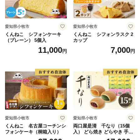
愛知県小牧市
愛知県小牧市
くんねこ シフォンケーキ
くんねこ シフォンラスク 2
（プレーン） 5個入
カップ
11,000
7,000
円
円
愛知県小牧市
愛知県小牧市
くんねこ 名古屋コーチンシ
両口屋是清 千なり（15個
フォンケーキ（桐箱入り）
入） どら焼き どらやき 手土
産 お土産 土産 丹波大納言小