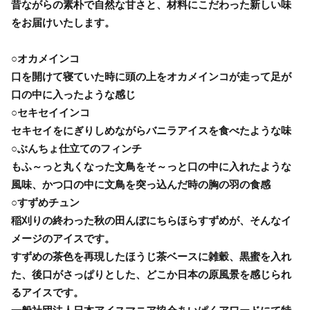
昔ながらの素朴で自然な甘さと、材料にこだわった新しい味
をお届けいたします。
○オカメインコ
口を開けて寝ていた時に頭の上をオカメインコが走って足が
口の中に入ったような感じ
○セキセイインコ
セキセイをにぎりしめながらバニラアイスを食べたような味
○ぶんちょ仕立てのフィンチ
もふ～っと丸くなった文鳥をそ～っと口の中に入れたような
風味、かつ口の中に文鳥を突っ込んだ時の胸の羽の食感
○すずめチュン
稲刈りの終わった秋の田んぼにちらほらすずめが、そんなイ
メージのアイスです。
すずめの茶色を再現したほうじ茶ベースに雑穀、黒蜜を入れ
た、後口がさっぱりとした、どこか日本の原風景を感じられ
るアイスです。