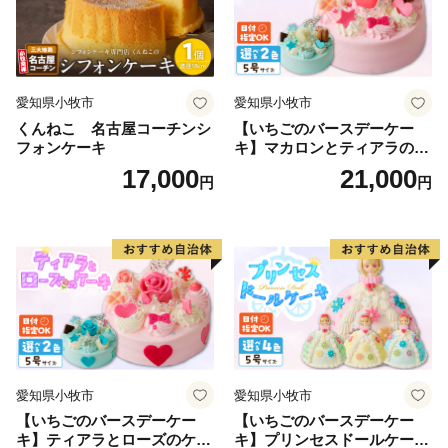
愛知県小牧市
愛知県小牧市
くんねこ 名古屋コーチンシ
【いちごのバースデーケー
フォンケーキ
キ】マカロンとティアラのケ
ーキ スイーツ 日時指定可 デ
17,000
21,000
円
円
ザート 洋菓子 お取り寄せ 愛
知県 小牧市 送料無料 誕生日
クリスマス お祝い マカロン
デコレーションケーキ ホー
ルケーキ
愛知県小牧市
愛知県小牧市
【いちごのバースデーケー
【いちごのバースデーケー
キ】ティアラとローズのケー
キ】プリンセスドールケーキ