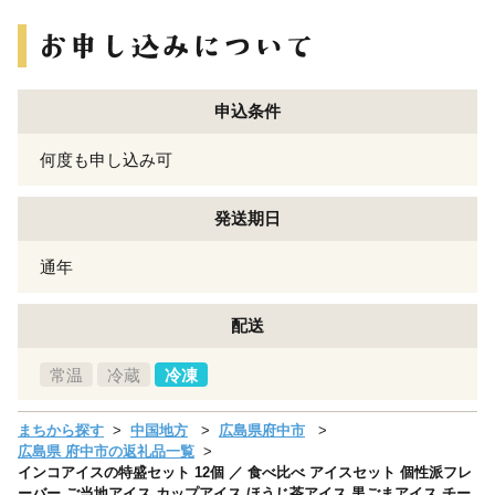
申込条件
何度も申し込み可
発送期日
通年
配送
常温
冷蔵
冷凍
まちから探す
中国地方
広島県府中市
広島県 府中市の返礼品一覧
インコアイスの特盛セット 12個 ／ 食べ比べ アイスセット 個性派フレ
ーバー ご当地アイス カップアイス ほうじ茶アイス 黒ごまアイス チー