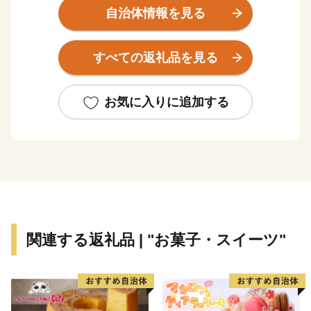
5千円以上のご寄附をいただいた方にはお礼の品をお贈
自治体情報を見る
りさせていただきます。
すべての返礼品を見る
【ご注意】
・お礼の品のお届けには1～2ヶ月程度かかることがあり
ます。
お気に入りに追加する
・お礼の品写真はイメージです。
関連する返礼品 | "お菓子・スイーツ"