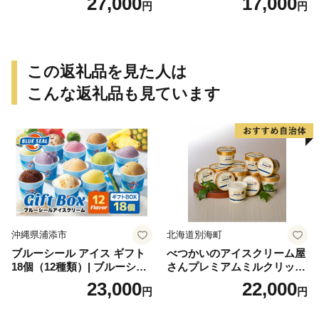
27,000
17,000
円
円
豆 抹茶 林檎 りんご 慶事 お
祝い 法事 法要 詰め合わせ お
取り寄せ 瓢箪 豊臣秀吉 焼印
個包装 贈り物 老舗 お茶菓子
この返礼品を見た人は
こんな返礼品も見ています
沖縄県浦添市
北海道別海町
ブルーシール アイス ギフト
べつかいのアイスクリーム屋
18個（12種類）| ブルーシー
さんプレミアムミルクリッチ
ルアイス ブルーシールアイ
12個（AP-01）（ 北海道アイ
23,000
22,000
円
円
スクリーム 着日指定可能 送
ス 北海道産アイス アイス ア
料無料 ジェラート 沖縄県 バ
イススイーツ アイスクリー