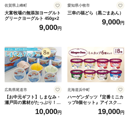
佐賀県上峰町
愛知県小牧市
大富牧場の無添加ヨーグルト
三幸の福どら（黒ごまあん）
グリークヨーグルト 450g×2
9,000
円
9,000
円
広島県尾道市
北海道浜中町
【お中元ギフト】しまなみ・
ハーゲンダッツ『定番ミニカ
瀬戸田の素材がたっぷり！ジ
ップ8個セット』アイスクリ
ェラート8個
ーム アイス スイーツ デザー
10,000
19,000
円
円
ト_H0016-104