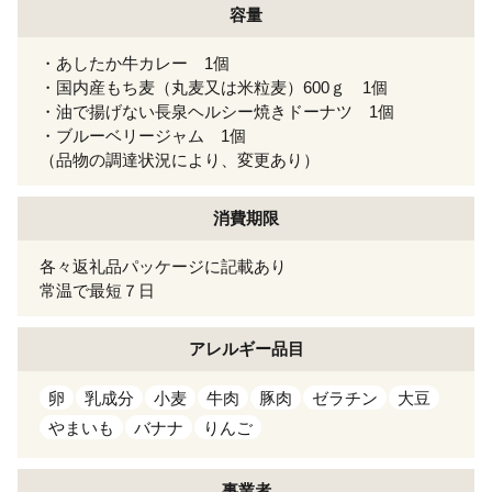
容量
・あしたか牛カレー 1個
・国内産もち麦（丸麦又は米粒麦）600ｇ 1個
・油で揚げない長泉ヘルシー焼きドーナツ 1個
・ブルーベリージャム 1個
（品物の調達状況により、変更あり）
消費期限
各々返礼品パッケージに記載あり
常温で最短７日
アレルギー
品目
卵
乳成分
小麦
牛肉
豚肉
ゼラチン
大豆
やまいも
バナナ
りんご
事業者