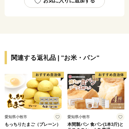
お気に入りに追加する
がん治療の実力ランキング日本一の評価を受ける県立静
岡がんセンターが所在し、
苗木生産量日本一の町特産品であるクレマチスや美術
館、
食事が楽しめる「クレマチスの丘」は、首都圏からの来
訪者で賑わいます。
関連する返礼品 | "お米・パン"
愛知県小牧市
愛知県小牧市
もっちりたまご（プレーン）
本間製パン 食パン(1本3斤)と