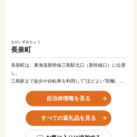
ながいずみちょう
長泉町
長泉町は、東海道新幹線三島駅北口（新幹線口）に位置
し、
三島駅まで徒歩や自転車を利用して”ほどよい”距離。
静岡県内屈指の人口増加率と合計特殊出生率を誇りま
す。
自治体情報を見る
令和６年４月には「人口戦略会議」において、
「消滅しない自治体（自立持続可能性自治体）」に選ば
すべての返礼品を見る
れた
全国でも数少ない人口減少を克服した”奇跡の自治体”で
す。