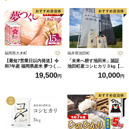
福岡県大木町
福井県池田町
【最短7営業日以内発送】令
「未来へ耕す池田米」認証
和7年産 福岡県産米 夢つくし
池田町産コシヒカリ３kg【お
15kg 精米 ※北海道・沖縄・
1人様につき３セットまで】
19,500
10,000
円
円
離島は配送不可