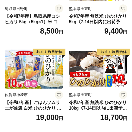
鳥取県日野町
熊本県玉東町
【令和7年産】鳥取県産コシ
令和7年産 無洗米 ひのひかり
ヒカリ 5kg（5kg×1）米 コシ
5kg《7-14日以内に出荷予定
ヒカリ こしひかり お米 白米
(土日祝除く)》コメ 米 無洗米
8,500
9,400
円
円
精米 5キロ おこめ こめ コメ
高レビュー｜人気米 熊本県
真空パック包装 真空包装 長
産米 お米 生活応援米
期保存 単一原料米 鳥取県日
野町産 Elevation
佐賀県神埼市
熊本県玉東町
【令和7年産】ごはんソムリ
令和7年産 無洗米 ひのひかり
エが厳選 白米 ひのひかり 10
10kg《7-14日以内に出荷予定
kg【神埼市産 米 お米 精米 白
(土日祝除く)》コメ 米 無洗米
19,000
18,700
円
円
米 10kg 5kg×2 ひのひかり ブ
令和7年産 高レビュー｜人気
ランド米 食味鑑定士】(H063
米 熊本県産米 お米 生活応援
164)
米