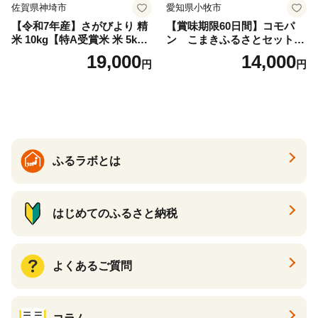
佐賀県神埼市
愛知県小牧市
【令和7年産】さがびより 精
【賞味期限60日間】コモパ
米 10kg【特A受賞米 米 5kg×
ン こまきふるさとセット
2袋 お米 コメ こめ 国産 美味
（24個入り）／災害用備蓄
19,000
14,000
円
円
しい ブランド米 人気 ランキ
保存食 非常食 防災グッズに
ング 増田米穀】(H015224)
も
ふるラボとは
はじめてのふるさと納税
よくあるご質問