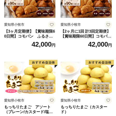
愛知県小牧市
愛知県小牧市
【3ヶ月定期便】【賞味期限6
【2ヶ月に1回 計3回定期便】
0日間】コモパン ふるさと
【賞味期限60日間】コモパ
クロワッサンセット（計90
ン ふるさとクロワッサンセ
42,000
42,000
円
円
個）／災害用備蓄 保存食 非
ット（計90個）／災害用備蓄
常食 防災グッズにも
保存食 非常食 防災グッズに
も
愛知県小牧市
愛知県小牧市
もっちりたまご アソート
もっちりたまご（カスター
（プレーン/カスタード/塩バ
ド）