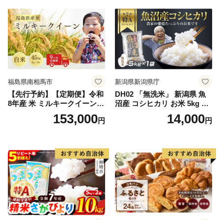
福島県南相馬市
新潟県新潟県庁
【先行予約】【定期便】令和
DH02 「無洗米」 新潟県 魚
8年産 米 ミルキークイーン
沼産 コシヒカリ お米 5kg こ
白米 45kg (5kg×9回) | ミルキ
しひかり 精米 米（お米の美
153,000
14,000
円
円
ークイーン 米5kg 福島 福島
味しい炊き方ガイド付き）
県産 福島産 精米 お米 米 コ
メ 武田ファーム サムランド
福島県 南相馬市 cu006-ae