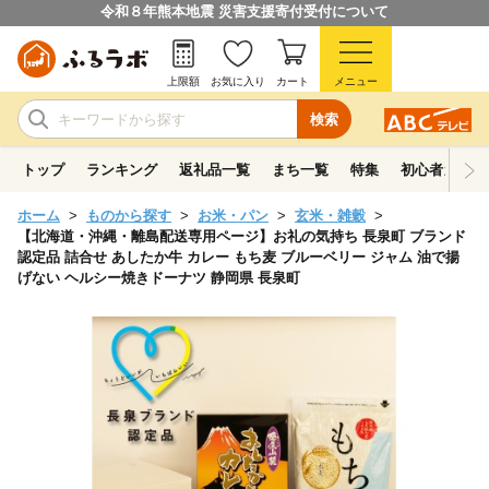
令和８年熊本地震 災害支援寄付受付について
上限額
お気に入り
カート
メニュー
検索
トップ
ランキング
返礼品一覧
まち一覧
特集
初心者ガイド
ホーム
ものから探す
お米・パン
玄米・雑穀
【北海道・沖縄・離島配送専用ページ】お礼の気持ち 長泉町 ブランド
認定品 詰合せ あしたか牛 カレー もち麦 ブルーベリー ジャム 油で揚
げない ヘルシー焼きドーナツ 静岡県 長泉町