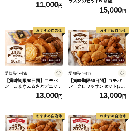
ラスクのセットB 常温
11,000
円
15,000
円
愛知県小牧市
愛知県小牧市
【賞味期限60日間】コモパ
【賞味期限60日間】コモパ
ン こまきふるさとデニッシ
ン クロワッサンセット(30
ュセット（20個入り）／災害
個入り)／災害用備蓄 保存食
13,000
13,000
円
円
用備蓄 保存食 非常食 防災グ
非常食 防災グッズにも
ッズにも