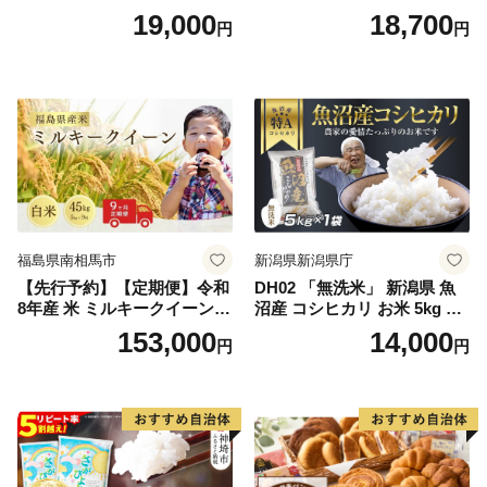
kg【神埼市産 米 お米 精米 白
(土日祝除く)》コメ 米 無洗米
19,000
18,700
円
円
米 10kg 5kg×2 ひのひかり ブ
令和7年産 高レビュー｜人気
ランド米 食味鑑定士】(H063
米 熊本県産米 お米 生活応援
164)
米
福島県南相馬市
新潟県新潟県庁
【先行予約】【定期便】令和
DH02 「無洗米」 新潟県 魚
8年産 米 ミルキークイーン
沼産 コシヒカリ お米 5kg こ
白米 45kg (5kg×9回) | ミルキ
しひかり 精米 米（お米の美
153,000
14,000
円
円
ークイーン 米5kg 福島 福島
味しい炊き方ガイド付き）
県産 福島産 精米 お米 米 コ
メ 武田ファーム サムランド
福島県 南相馬市 cu006-ae