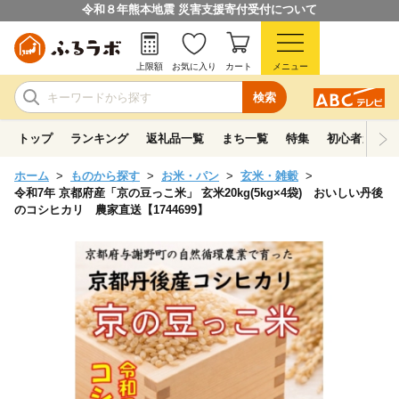
令和８年熊本地震 災害支援寄付受付について
上限額
お気に入り
カート
メニュー
検索
トップ
ランキング
返礼品一覧
まち一覧
特集
初心者ガイド
ホーム
ものから探す
お米・パン
玄米・雑穀
令和7年 京都府産「京の豆っこ米」 玄米20kg(5kg×4袋) おいしい丹後
のコシヒカリ 農家直送【1744699】