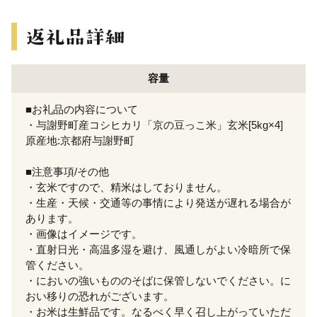
容量
■お礼品の内容について
・与謝野町産コシヒカリ「京の豆っこ米」玄米[5kg×4]
原産地:京都府与謝野町
■注意事項/その他
・玄米ですので、精米はしておりません。
・生産・天候・交通等の事情により発送が遅れる場合が
あります。
・画像はイメージです。
・直射日光・高温多湿を避け、風通しがよい冷暗所で保
管ください。
・においの強いもののそばに保管しないでください。に
おい移りの恐れがございます。
・お米は生鮮品です。なるべく早く召し上がっていただ