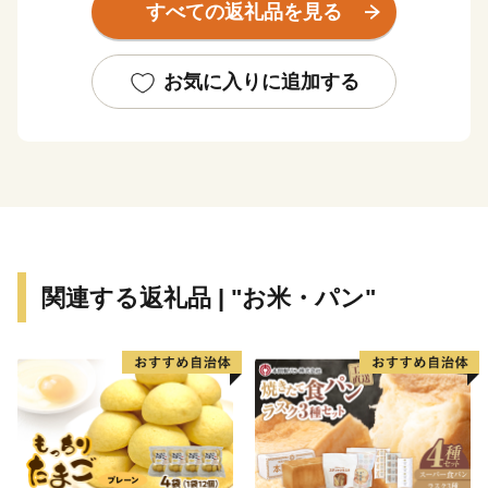
すべての返礼品を見る
平成18年３月１日に加悦町・岩滝町・野田川町が合併
し生まれた与謝野町は、総面積108.38km2に、約２万２
お気に入りに追加する
千人が暮らしており、南北約20km の間に街並みや集落
が連なります。日本海に面した丹後半島を屋根に、南は
福知山市、東は宮津市、西は京丹後市、北は伊根町と隣
接し、春は新緑、夏はひまわり畑、秋は黄金色の稲穂と
紅葉、冬は「うらにし」と呼ばれる季節風が雪を運ぶ、
季節毎に自然が様々な表情をみせる地域です。
関連する返礼品 | "お米・パン"
この美しい環境の中、織物産業や農業の技術を長年に
わたり継承してきました。古くより培わられた技術を磨
き上げ、伝統の中に現代の新しい風を吹き込むことで、
現代のものづくりとして伝統を脈々と受け継いでいま
す。
ものづくりのまちとして、今日までの文化と伝統を紡
ぎ織りなしてきた名産「丹後ちりめん」、農業分野にお