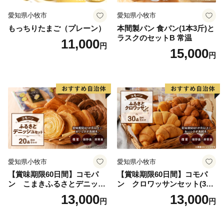
ける独自モデル「自然循環農業」による産品などは、与
愛知県小牧市
愛知県小牧市
謝野町の誇りの結晶です。これら高品質で安心・安全な
もっちりたまご（プレーン）
本間製パン 食パン(1本3斤)と
価値をお届けすることで、遠くにいても与謝野町の「い
ラスクのセットB 常温
11,000
円
ま」を感じ、ふるさと与謝野を感じていただければと思
15,000
円
っています。
与謝野町では、平成30年度より９年間のまちづくりを
行う総合的計画の指針として、まちの未来像を「人・自
然・伝統 与謝野で織りなす新たな未来」としました。
住民と行政の協働によるまちづくりを基本理念に、自
分でできることは自分でする「自助」、地域でできるこ
とは地域でする「共助」、企業・事業所の地域貢献であ
愛知県小牧市
愛知県小牧市
る「商助」、そして行政が行う「公助」。これらそれぞ
【賞味期限60日間】コモパ
【賞味期限60日間】コモパ
れの「助」が補完し合う、地域全体による協働（総働）
ン こまきふるさとデニッシ
ン クロワッサンセット(30
のまちづくりに与謝野町は取り組んでいます。
ュセット（20個入り）／災害
個入り)／災害用備蓄 保存食
13,000
13,000
円
円
用備蓄 保存食 非常食 防災グ
非常食 防災グッズにも
ッズにも
あなたの想いを与謝野町の未来へとつなぎます。