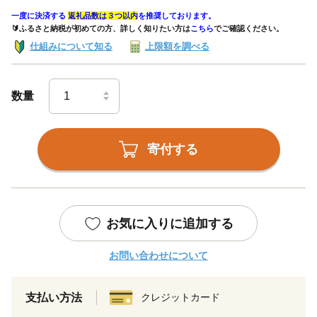
一度に決済する
返礼品数は３つ以内
を推奨しております。
🔰ふるさと納税が初めての方、詳しく知りたい方は
こちら
でご確認ください。
仕組みについて知る
上限額を調べる
数量
寄付する
お気に入りに追加する
お問い合わせについて
支払い方法
クレジットカード