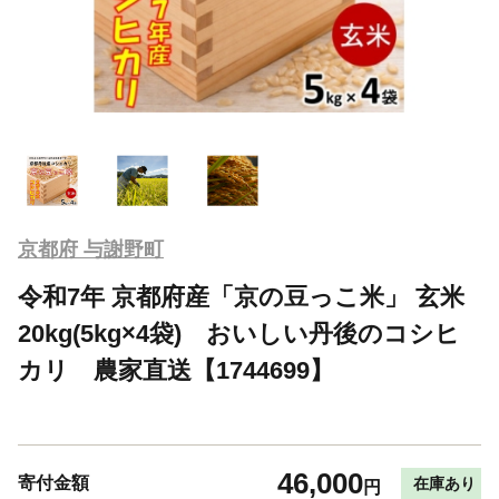
京都府 与謝野町
令和7年 京都府産「京の豆っこ米」 玄米
20kg(5kg×4袋) おいしい丹後のコシヒ
カリ 農家直送【1744699】
46,000
寄付金額
在庫あり
円