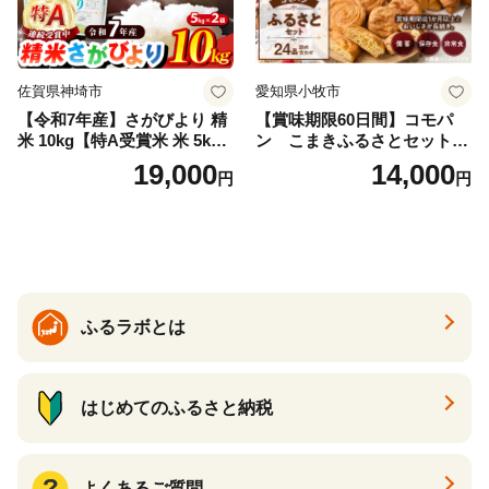
佐賀県神埼市
愛知県小牧市
【令和7年産】さがびより 精
【賞味期限60日間】コモパ
米 10kg【特A受賞米 米 5kg×
ン こまきふるさとセット
2袋 お米 コメ こめ 国産 美味
（24個入り）／災害用備蓄
19,000
14,000
円
円
しい ブランド米 人気 ランキ
保存食 非常食 防災グッズに
ング 増田米穀】(H015224)
も
ふるラボとは
はじめてのふるさと納税
よくあるご質問