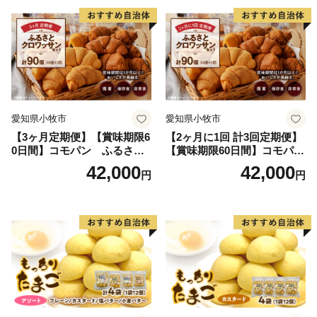
■ 与謝野町ふるさと納税特典（返礼品）について
―――――――――――――――――――――――――
※長期不在等による特典未受領の場合、特典を再度送付
することはできません。確実にお受け取りいただくよう
お願いします。
※与謝野町にお住まいの方からのご寄附の場合は、特典
愛知県小牧市
愛知県小牧市
を送付することができません。ご了承ください。
【3ヶ月定期便】【賞味期限6
【2ヶ月に1回 計3回定期便】
0日間】コモパン ふるさと
【賞味期限60日間】コモパ
クロワッサンセット（計90
ン ふるさとクロワッサンセ
42,000
42,000
円
円
個）／災害用備蓄 保存食 非
ット（計90個）／災害用備蓄
常食 防災グッズにも
保存食 非常食 防災グッズに
も