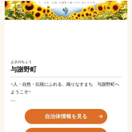
よさのちょう
与謝野町
~人・自然・伝統にふれる、織りなすまち 与謝野町へ
ようこそ~
大江山連峰の雄大な景観。まちを縦断するように流れ
る野田川。そして、日本三景「天橋立」を望む阿蘇海。
自治体情報を見る
与謝野町は、水と緑と空の自然に恵まれた美しい町で
す。