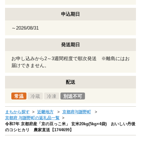
申込期日
～2026/08/31
発送期日
お申し込みから2～3週間程度で順次発送 ※離島にはお
届けできません。
配送
常温
冷蔵
冷凍
別送不可
まちから探す
近畿地方
京都府与謝野町
京都府 与謝野町の返礼品一覧
令和7年 京都府産「京の豆っこ米」 玄米20kg(5kg×4袋) おいしい丹後
のコシヒカリ 農家直送【1744699】