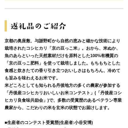
京都の奥座敷、与謝野町から自然の恵みと確かな技術により
栽培されたコシヒカリ「京の豆っこ米」。おから、米ぬか、
魚のあらといった天然素材だけを原料とした100%有機質の
「京の豆っこ肥料」を使って栽培しました。もちもちとした
食感と炊きたての香り引き立つおいしさはもちろん、冷めて
も旨みを味わえるお米です。
米どころとしても知られる丹後地方の多くの農家が参加する
「丹後産コシヒカリおいしいお米コンテスト」(「丹後産コシ
ヒカリ良食味共励会」)で、多数の受賞歴のあるベテラン専業
農家から、こだわりの米を玄米の状態でお届けします。
■生産者のコンテスト受賞歴(生産者:小谷安博)