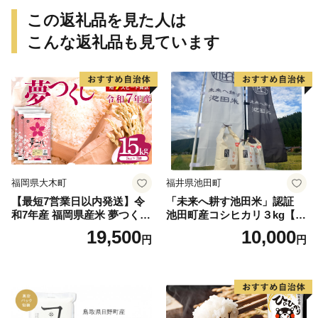
この返礼品を見た人は
こんな返礼品も見ています
福岡県大木町
福井県池田町
【最短7営業日以内発送】令
「未来へ耕す池田米」認証
和7年産 福岡県産米 夢つくし
池田町産コシヒカリ３kg【お
15kg 精米 ※北海道・沖縄・
1人様につき３セットまで】
19,500
10,000
円
円
離島は配送不可