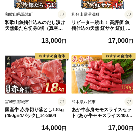
和歌山県湯浅町
和歌山県湯浅町
和歌山魚鶴仕込みのだし漬け
リピーター続出！ 高評価 魚
天然銀だら切身8切（真空パ
鶴仕込の天然 紅サケ 紅鮭 鮭
ック入） 約720g 小分け 独自
サーモン 切身 切り身 約1kg
13,000
17,000
製法 良質な脂 ふっくら 柔ら
レビュー高評価 小分け 真空
円
円
かい 身質 甘み 旨味 白身魚の
パック 梅酒 真昆布 使用 だし
トロ 梅酒 北海道南産 真こん
まろやか 天然 鮭 魚 海の幸
ぶ だし漬け 煮付け ムニエル
海鮮 魚介 食品 食べ物 おかず
味噌漬け 鍋物 冷凍 湯浅町 送
お弁当 水産加工品 冷凍 グル
料無料_G7334
メ お取り寄せ 和歌山県 湯浅
町 送料無料_G7317
宮崎県都城市
熊本県八代市
国産牛 赤身切り落とし1.8kg
あか牛赤身モモスライスセッ
(450g×4パック)_14-3604
ト (あか牛モモスライス400
g、あか牛のたれ200ml付き)
14,000
17,000
円
円