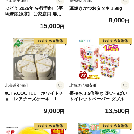
岡山県里庄町
高知県須崎市
ぶどう 2026年 先行予約 【平
藁焼きかつおタタキ 1.9kg
均糖度20度】 ご家庭用 農家
8,000
こだわりの シャイン マスカ
円
15,000
ット 2～3房 合計約1.2kg ブ
円
ドウ 葡萄 岡山県産 国産 フル
ーツ 果物 【 Nini farm 農家
直送 】
北海道別海町
北海道倶知安町
#CHACOCHEE ホワイトチ
長持ち 1.5倍巻き 花いっぱい
ョコレアチーズケーキ 1ホ
トイレットペーパー ダブル 4
ール(直径15cm)（北海道,別
5ｍ 計72ロール 全18種 花柄
9,000
13,500
海町,チーズ,ちーず,チーズケ
プリント ハーブ 香り付き 日
円
円
ーキ,ふるさと納税）
本製 まとめ買い 防災 常備品
ペーパー エコ 日用雑貨 消耗
品 備蓄 送料無料 北海道 倶知
安町 日用品