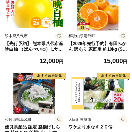
熊本県八代市
和歌山県湯浅町
【先行予約】 熊本県八代市産
【2026年先行予約】有田みか
晩白柚 （ばんぺいゆ） Lサイ
ん 訳あり 家庭用 約10kg (S
ズ 2玉 柑橘 みかん 果物 くだ
S、Sサイズ) みかん 温州みか
12,000
15,000
もの フルーツ おやつ 特産 熊
ん フルーツ 柑橘 果物 果実
円
円
本県 八代市 【2026年12月上
ジューシー 人気 国産 食べ物
旬より順次発送】
和歌山県 湯浅町 送料無料_ZJ
6098
和歌山県湯浅町
大阪府貝塚市
優良県産品 認定 釜揚げしら
ワケあり水なす２０個