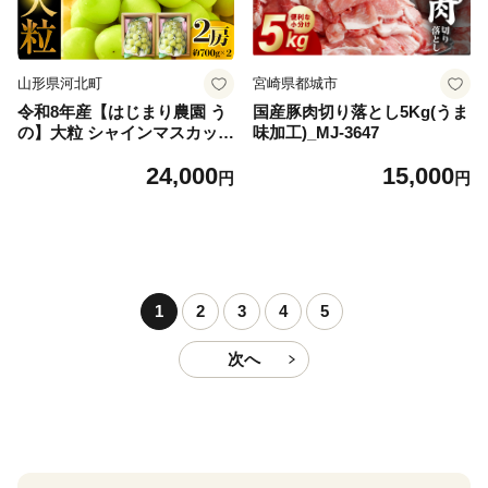
山形県河北町
宮崎県都城市
令和8年産【はじまり農園 う
国産豚肉切り落とし5Kg(うま
の】大粒 シャインマスカット
味加工)_MJ-3647
２房（約700g×2房） 山形県
24,000
15,000
河北町産 【河北町観光物産協
円
円
会】 ka002-004-r8
1
2
3
4
5
次へ