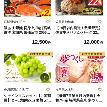
宮城県気仙沼市
佐賀県神埼市
訳あり 銀鮭 切身 約2kg [宮城
【14日以内発送！数量限定】
東洋 宮城県 気仙沼市 205649
佐賀牛入り ハンバーグ 22個
91] 鮭 魚介類 海鮮 訳アリ 規
2.6kg(120g×22個)【佐賀牛 黒
12,500
12,000
格外 不揃い さけ サケ 鮭切身
毛和牛 ブランド牛 九州 ハン
円
円
シャケ 切り身 冷凍 家庭用 お
バーグ 牛肉 豚肉 国産 お弁当
かず 弁当 支援 サーモン 銀鮭
おかず 惣菜 おすすめ 人気】
切り身 魚 わけあり
(H083106)
香川県東かがわ市
福岡県大木町
シャインマスカット 【ご家庭
【最短7営業日以内発送】令
用】 2～6房(約2kg) 葡萄 ぶど
和7年産 福岡県産米 夢つくし
う ブドウ フルーツ 果物 くだ
15kg 精米 ※北海道・沖縄・