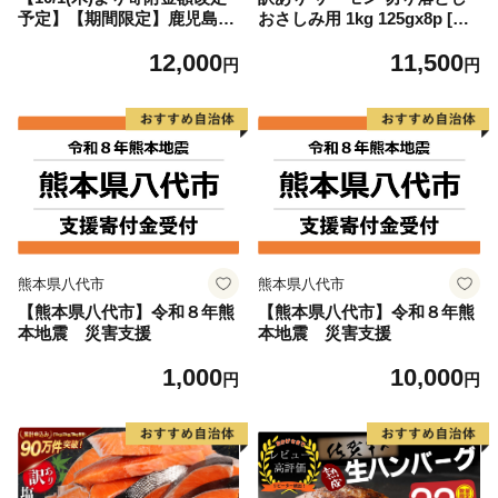
予定】【期間限定】鹿児島県
おさしみ用 1kg 125gx8p [足
大隅産うなぎ蒲焼4尾（400
利本店 宮城県 気仙沼市 2056
12,000
11,500
g） KN007-023
4313] 魚 魚介類 鮭 お刺し身
円
円
刺し身 刺身 生 生食 個包装
チリ銀鮭 銀鮭 海鮮 海鮮丼 魚
介
熊本県八代市
熊本県八代市
【熊本県八代市】令和８年熊
【熊本県八代市】令和８年熊
本地震 災害支援
本地震 災害支援
1,000
10,000
円
円