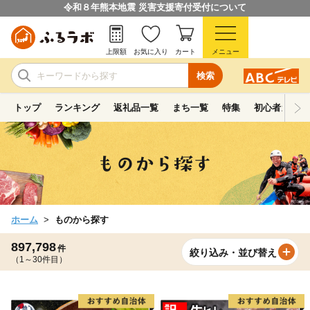
令和８年熊本地震 災害支援寄付受付について
上限額
お気に入り
カート
メニュー
検索
トップ
ランキング
返礼品一覧
まち一覧
特集
初心者ガイド
ホーム
ものから探す
897,798
件
絞り込み・並び替え
（1～30件目）