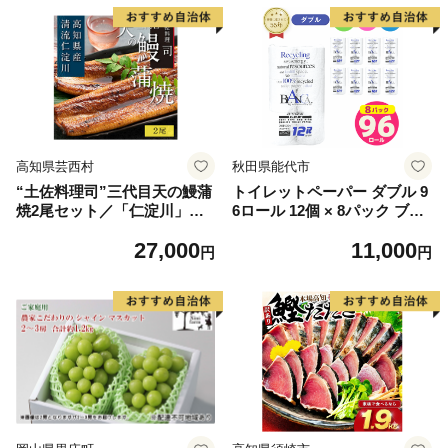
高知県芸西村
秋田県能代市
“土佐料理司”三代目天の鰻蒲
トイレットペーパー ダブル 9
焼2尾セット／「仁淀川」水
6ロール 12個 × 8パック ブラ
系の地下水使用 完全無投薬養
ンカ 再生紙 100％ 芯あり 日
27,000
11,000
殖 国産・高知県産〈高知市共
用品 消耗品 無香料 生活用品
円
円
通返礼品〉うなぎ 真空パック
備蓄 秋田県 能代市 送料無料
（ウナギう・たれセット）
《能代製紙》