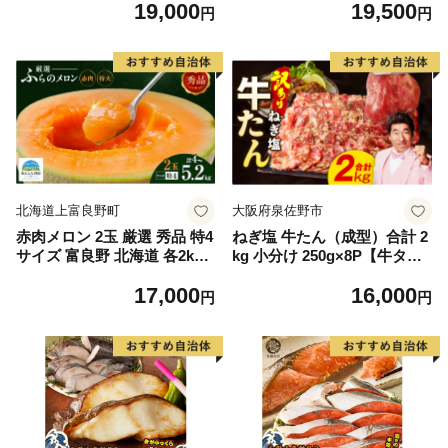
19,000
19,500
もの 果実 旬の果物 旬のフル
離島は配送不可
円
円
ーツ 香川 香川県 東かがわ市
北海道上富良野町
大阪府泉佐野市
赤肉メロン 2玉 厳選 秀品 特4
ねぎ塩 牛たん（成型）合計 2
サイズ 富良野 北海道 各2kg
kg 小分け 250g×8P【牛タン
～2.6kg 2玉 セット ファーム
牛肉 焼肉用 薄切り 訳あり サ
17,000
16,000
富良野 メロン めろん 果物 く
イズ不揃い】
円
円
だもの フルーツ デザート 旬
の果物 旬のフルーツ