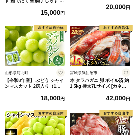
す 茹でたて 釜揚げ しらす 無
20,000
着色 安心 安全 赤穂の塩 新鮮
円
15,000
国産 海の幸 海鮮 魚介 紀州湯
円
浅湾直送 まるとも海産 お取
り寄せ 和歌山県 湯浅町 送料
無料_C6035n
山形県河北町
宮城県気仙沼市
【令和8年産】 ぶどう シャイ
本 タラバガニ 脚 ボイル済 約
ンマスカット 2房入り（1房6
1.5kg 極太7Lサイズ [カネダ
00g前後） 秀品 山形県河北町
イ 宮城県 気仙沼市 2056432
18,000
42,000
産【山形eLab】 ka074-023-r
6] カニ かに 蟹 たらばがに た
円
円
8
らば蟹 タラバ蟹 たらば タラ
バ ボイル