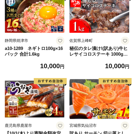
静岡県焼津市
佐賀県上峰町
a10-1289 ネギトロ100g×16
秘伝のタレ漬け!(訳あり)牛ヒ
パック 合計1.6kg
レサイコロステーキ 1000g
【B-1098-AS】
10,000
10,000
円
円
鹿児島県鹿屋市
宮城県気仙沼市
【10/1(木)より寄附金額改定
訳あり サーモン 切り落とし