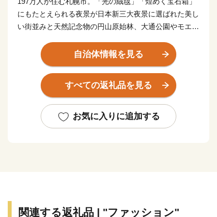
197万人が住む札幌市。「光の絨毯」「煌めく宝石箱」
にもたとえられる夜景が日本新三大夜景に選ばれた美し
い街並みと天然記念物の円山原始林、大通公園やモエレ
沼公園、札幌の奥座敷「定山渓温泉」などの自然が調和
したまちです。鮮やかな四季の変化とともに多くのイベ
自治体情報を見る
ントが開かれ、ビールをはじめ美味しいお酒と一緒に北
海道各地から届いた新鮮な食材を使った料理を楽しむ豊
すべての返礼品を見る
かな食文化が花開いております。
お気に入りに追加する
関連する返礼品 | "ファッション"