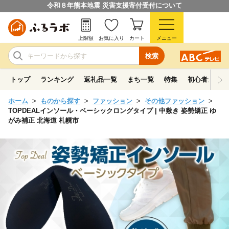
令和８年熊本地震 災害支援寄付受付について
上限額
お気に入り
カート
メニュー
検索
トップ
ランキング
返礼品一覧
まち一覧
特集
初心者ガイド
ホーム
ものから探す
ファッション
その他ファッション
TOPDEALインソール・ベーシックロングタイプ | 中敷き 姿勢矯正 ゆ
がみ補正 北海道 札幌市