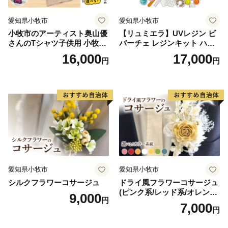
愛知県小牧市
愛知県小牧市
小牧市のアーティスト奥山優
【リュミエラ】UVレジン ビ
さんのTシャツ子供用 小牧市
バーチェ レジンキット ハン
制70周年記念
ドメイド レジンクラフト ア
16,000
17,000
円
円
クセサリーキット 手作り セ
ット レジン LEDライト
愛知県小牧市
愛知県小牧市
シルクフラワーコサージュ
ドライ風フラワーコサージュ
(ピンク系/レッド系/オレンジ
9,000
円
系/ホワイト系/イエロー系/グ
7,000
円
リーン系/ブルー系）