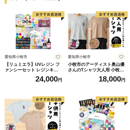
愛知県小牧市
愛知県小牧市
【リュミエラ】UVレジン フ
小牧市のアーティスト奥山優
ァンシーセット レジンキッ
さんのTシャツ大人用 小牧市
ト ハンドメイド レジンクラ
制70周年記念
24,000
18,000
円
円
フト アクセサリーキット 手
作り セット レジン LEDライ
ト