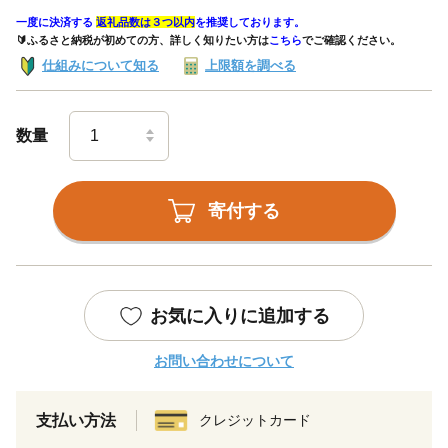
一度に決済する
返礼品数は３つ以内
を推奨しております。
🔰ふるさと納税が初めての方、詳しく知りたい方は
こちら
でご確認ください。
仕組みについて知る
上限額を調べる
数量
寄付する
お気に入りに追加する
お問い合わせについて
支払い方法
クレジットカード