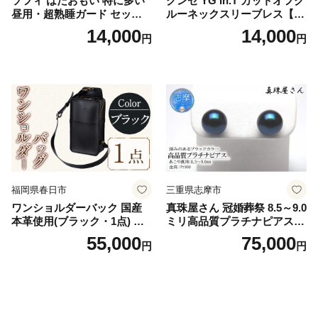
ソフィ はだおもい 特に多い
グンゼ YG in.T カットオフク
昼用・超熟睡ガード セット
ルーネックスリーブレス【Y
羽付き ナプキン 生理用品 サ
V2618P】Lサイズ クリアベ
14,000
14,000
円
円
ニタリー ユニ・チャーム
ージュ3枚セット [№5716-04
32]
福岡県春日市
三重県志摩市
ワンショルダーバック 国産
真珠屋さん 冠婚葬祭 8.5～9.0
本革使用(ブラック・1点) 鞄
ミリ高品質プラチナピアス P
バック バッグ カバン レザー
t900 志摩産アコヤ真珠 ブラ
55,000
75,000
円
円
国産 日本製 牛革 黒 革 革製
ックパール 黒真珠
品 手作り 男性 女性 レディー
ス メンズ【ksg1307-bk】【Z
enis】