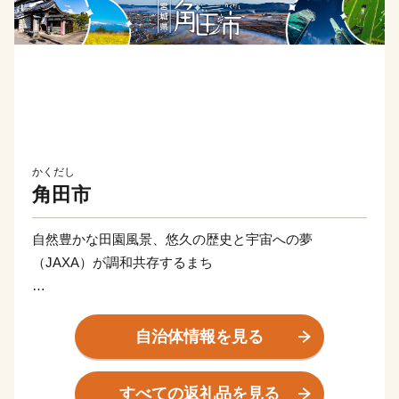
かくだし
角田市
自然豊かな田園風景、悠久の歴史と宇宙への夢
（JAXA）が調和共存するまち
宮城県の南部に位置し、阿武隈川の恵みのもとに発展し
た角田市は、平安時代に建築された宮城県最古の木造建
自治体情報を見る
築であり重要文化財の高蔵寺阿弥陀堂と、最新の技術で
ある宇宙航空研究開発機構（JAXA）の研究開発拠点が
すべての返礼品を見る