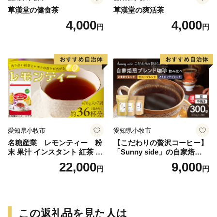
草漢堂の健食茶
草漢堂の爽活茶
4,000
4,000
円
円
愛知県小牧市
愛知県小牧市
名糖産業 レモンティー 粉
【こだわりの贅沢コーヒー】
末 果汁 インスタント 紅茶 ビ
「Sunny side」の自家焙煎珈
タミンC 袋 ロングセラー 粉
琲ブレンド珈琲飲み比べセッ
22,000
9,000
円
円
末飲料 粉末茶 簡単 手軽 ホッ
ト（300g）
ト アイス
この返礼品を見た人は