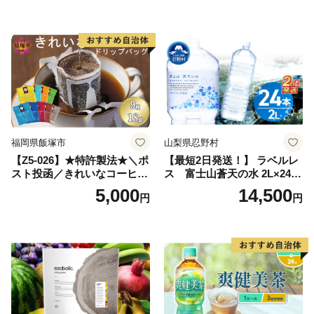
飲料 飲み物 八女 茶 日本茶
深むし茶 深蒸し 訳あり お茶
っぱ tea 八女茶 お手軽 簡単
小分け お土産 お取り寄せ グ
ルメ 福岡 九州 福岡県 国産
日本 ふかむし茶 ふかむし 家
庭用 自宅用 ちゃ りょくちゃ
ふかむしちゃ 急須 甘み 川崎
町 送料無料
福岡県飯塚市
山梨県忍野村
【Z5-026】★特許製法★＼ポ
【最短2日発送！】 ラベルレ
スト投函／きれいなコーヒー
ス 富士山蒼天の水 2L×24本
ドリップバッグ9種セット(18
（4ケース）※離島不可 天然
5,000
14,500
円
円
袋)ゆうパケットでお届け！
水 ミネラルウォーター 水 ペ
ットボトル 2000ml バナジウ
ム天然水 飲料水 軟水 鉱水 国
産 シリカ ミネラル 美容 備蓄
防災 長期保存 富士山 山梨県
忍野村