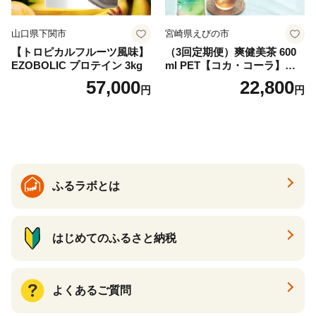
山口県下関市
宮崎県えびの市
【トロピカルフルーツ風味】
（3回定期便）爽健美茶 600
EZOBOLIC プロテイン 3kg
ml PET【コカ・コーラ】ペ
ットボトル 1ケース(24本) 定
57,000
22,800
円
円
期便 3回(72本) セット お茶
カフェインゼロ ノンカフェ
イン ハトムギ ブレンド茶 宮
崎県 えびの市 送料無料
ふるラボとは
はじめてのふるさと納税
よくあるご質問