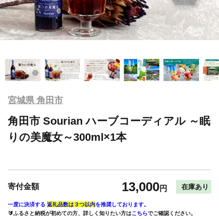
宮城県 角田市
角田市 Sourian ハーブコーディアル ～眠
りの美魔女～300ml×1本
13,000
寄付金額
在庫あり
円
一度に決済する
返礼品数は３つ以内
を推奨しております。
🔰ふるさと納税が初めての方、詳しく知りたい方は
こちら
でご確認ください。