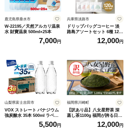
鹿児島県垂水市
兵庫県淡路市
W-22195／天然アルカリ温泉
ドリップバッグコーヒー 淡
水 財寶温泉 500ml×25本
路島アソートセット 6種 120
袋 飲み比べ コーヒー
7,000
12,000
円
円
山梨県富士吉田市
福岡県川崎町
VOX ストレート バナジウム
【訳あり品】八女星野茶 深
強炭酸水 35本 500ml ラベル
蒸し茶1100g 福岡が誇る日本
レス【富士吉田市限定カート
茶_ 訳アリ 常温 お茶 茶袋 常
5,500
12,000
円
円
ン】
備品 おちゃ ocha 茶葉 緑茶