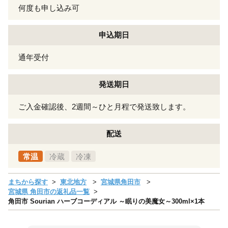
何度も申し込み可
申込期日
通年受付
発送期日
ご入金確認後、2週間～ひと月程で発送致します。
配送
常温
冷蔵
冷凍
まちから探す
東北地方
宮城県角田市
宮城県 角田市の返礼品一覧
角田市 Sourian ハーブコーディアル ～眠りの美魔女～300ml×1本