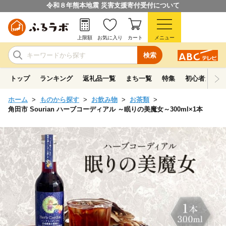
令和８年熊本地震 災害支援寄付受付について
上限額
お気に入り
カート
メニュー
検索
トップ
ランキング
返礼品一覧
まち一覧
特集
初心者ガイド
ホーム
ものから探す
お飲み物
お茶類
角田市 Sourian ハーブコーディアル ～眠りの美魔女～300ml×1本