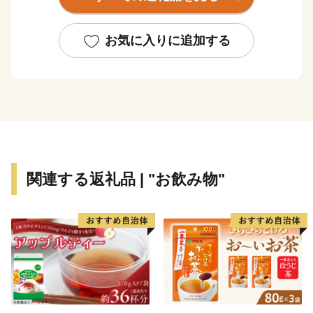
あり、悠久の歴史と最新技術のコントラストが魅力のま
ちです。市内でロケットエンジンの開発を行っているこ
とから、市の真ん中に位置する台山公園にはH2ロケッ
お気に入りに追加する
ト実物大模型があり、その横にあるスペースタワー展望
台からは市全体を展望することができます。
古くからは米、野菜、果樹、畜産等の農業が盛んであ
り、平成31年4月には産直販売の拠点である「道の駅か
くだ」がオープンしました。
現在は日本有数の工業メーカーも進出しており、農業
との調和・共存も図られています。こうした歴史と最新
関連する返礼品 | "お飲み物"
技術、農業と工業が共存するまちであり、「こめ」「ま
め」「うめ」「ひめ」「ゆめ」の「かくだの５つ
の‟め”」をキャッチフレーズにブランド化を進めていま
す。