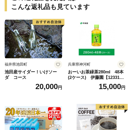
こんな返礼品も見ています
福井県池田町
兵庫県神河町
池田産サイダー！いけソー
おーいお茶緑茶280ml 48本
ダ コース
(2ケース) 伊藤園【123317
3】
20,000
15,000
円
円