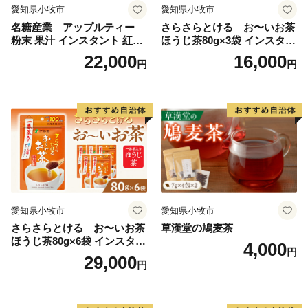
愛知県小牧市
愛知県小牧市
名糖産業 アップルティー
さらさらとける お〜いお茶
粉末 果汁 インスタント 紅茶
ほうじ茶80g×3袋 インスタン
ティー ビタミンC 袋 ロング
トほうじ茶 粉末ほうじ茶 粉
22,000
16,000
円
円
セラー 粉末飲料 粉末茶 簡単
末茶 おーいお茶 粉末緑茶
手軽 ホット アイス
愛知県小牧市
愛知県小牧市
さらさらとける お〜いお茶
草漢堂の鳩麦茶
ほうじ茶80g×6袋 インスタン
4,000
円
トほうじ茶 粉末ほうじ茶 粉
29,000
円
末茶 おーいお茶 粉末緑茶