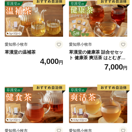
愛知県小牧市
愛知県小牧市
草漢堂の温補茶
草漢堂の健康茶 詰合せセッ
ト 健康茶 爽活茶 はとむぎ茶
4,000
円
温補茶 健食茶 和漢紅茶 お茶
7,000
円
愛知県小牧市
愛知県小牧市