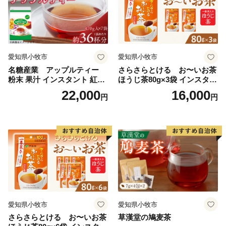
愛知県小牧市
愛知県小牧市
名糖産業 アップルティー
さらさらとける お〜いお茶
粉末 果汁 インスタント 紅茶
ほうじ茶80g×3袋 インスタン
ティー ビタミンC 袋 ロング
トほうじ茶 粉末ほうじ茶 粉
22,000
16,000
円
円
セラー 粉末飲料 粉末茶 簡単
末茶 おーいお茶 粉末緑茶
手軽 ホット アイス
愛知県小牧市
愛知県小牧市
さらさらとける お〜いお茶
草漢堂の鳩麦茶