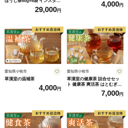
ほうじ茶80g×6袋 インスタン
4,000
円
トほうじ茶 粉末ほうじ茶 粉
29,000
円
末茶 おーいお茶 粉末緑茶
愛知県小牧市
愛知県小牧市
草漢堂の温補茶
草漢堂の健康茶 詰合せセッ
ト 健康茶 爽活茶 はとむぎ茶
4,000
円
温補茶 健食茶 和漢紅茶 お茶
7,000
円