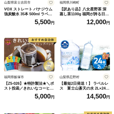
山梨県富士吉田市
福岡県川崎町
VOX ストレート バナジウム
【訳あり品】八女星野茶 深
強炭酸水 35本 500ml ラベル
蒸し茶1100g 福岡が誇る日本
レス【富士吉田市限定カート
茶_ 訳アリ 常温 お茶 茶袋 常
5,500
12,000
円
円
ン】
備品 おちゃ ocha 茶葉 緑茶
飲料 飲み物 八女 茶 日本茶
深むし茶 深蒸し 訳あり お茶
っぱ tea 八女茶 お手軽 簡単
小分け お土産 お取り寄せ グ
ルメ 福岡 九州 福岡県 国産
日本 ふかむし茶 ふかむし 家
庭用 自宅用 ちゃ りょくちゃ
ふかむしちゃ 急須 甘み 川崎
町 送料無料
福岡県飯塚市
山梨県忍野村
【Z5-026】★特許製法★＼ポ
【最短2日発送！】 ラベルレ
スト投函／きれいなコーヒー
ス 富士山蒼天の水 2L×24本
ドリップバッグ9種セット(18
（4ケース）※離島不可 天然
5,000
14,500
円
円
袋)ゆうパケットでお届け！
水 ミネラルウォーター 水 ペ
ットボトル 2000ml バナジウ
ム天然水 飲料水 軟水 鉱水 国
産 シリカ ミネラル 美容 備蓄