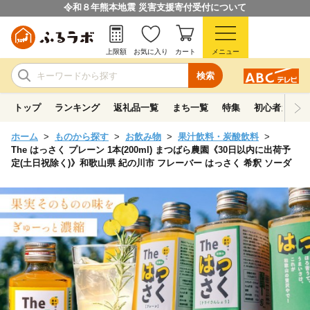
令和８年熊本地震 災害支援寄付受付について
上限額
お気に入り
カート
メニュー
検索
トップ
ランキング
返礼品一覧
まち一覧
特集
初心者ガイド
ホーム
ものから探す
お飲み物
果汁飲料・炭酸飲料
The はっさく プレーン 1本(200ml) まつばら農園《30日以内に出荷予
定(土日祝除く)》和歌山県 紀の川市 フレーバー はっさく 希釈 ソーダ