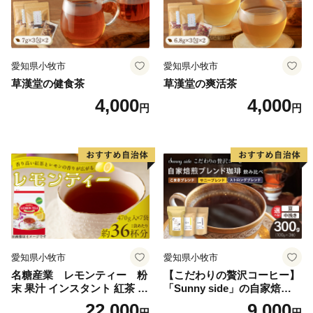
愛知県小牧市
愛知県小牧市
草漢堂の健食茶
草漢堂の爽活茶
4,000
4,000
円
円
愛知県小牧市
愛知県小牧市
名糖産業 レモンティー 粉
【こだわりの贅沢コーヒー】
末 果汁 インスタント 紅茶 ビ
「Sunny side」の自家焙煎珈
タミンC 袋 ロングセラー 粉
琲ブレンド珈琲飲み比べセッ
22,000
9,000
円
円