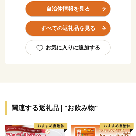
境、長い年月にわたって育まれてきた伝統ある歴史文化
自治体情報を見る
をはじめ、豊富な地域資源を有しています。
「安心・安全な」「住んでよかった」「住み続けたい」
すべての返礼品を見る
と誰もが実感できるよう、「人が行き交い 自然の恵み
あふれる 住みよいまち 紀の川市」を目標に、自然を
愛し、思いやりを持って暮らせるまちづくりを進めてい
お気に入りに追加する
ます。
関連する返礼品 | "お飲み物"