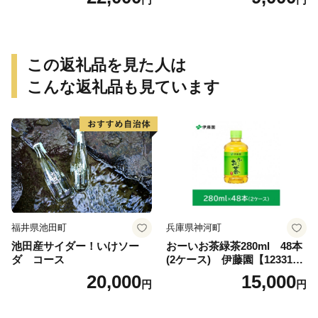
末飲料 粉末茶 簡単 手軽 ホッ
ト（300g）
ト アイス
この返礼品を見た人は
こんな返礼品も見ています
福井県池田町
兵庫県神河町
池田産サイダー！いけソー
おーいお茶緑茶280ml 48本
ダ コース
(2ケース) 伊藤園【123317
3】
20,000
15,000
円
円