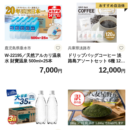
鹿児島県垂水市
兵庫県淡路市
W-22195／天然アルカリ温泉
ドリップバッグコーヒー 淡
水 財寶温泉 500ml×25本
路島アソートセット 6種 120
袋 飲み比べ コーヒー
7,000
12,000
円
円