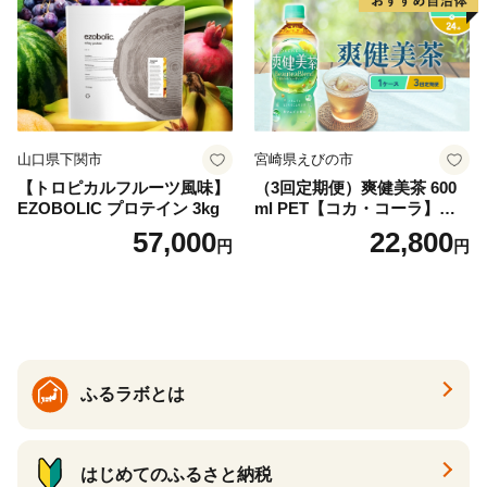
防災 長期保存 富士山 山梨県
忍野村
山口県下関市
宮崎県えびの市
【トロピカルフルーツ風味】
（3回定期便）爽健美茶 600
EZOBOLIC プロテイン 3kg
ml PET【コカ・コーラ】ペ
ットボトル 1ケース(24本) 定
57,000
22,800
円
円
期便 3回(72本) セット お茶
カフェインゼロ ノンカフェ
イン ハトムギ ブレンド茶 宮
崎県 えびの市 送料無料
ふるラボとは
はじめてのふるさと納税