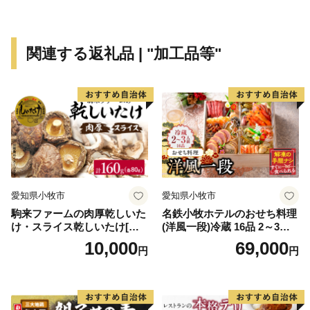
い"が詰まった、地産地消の「お届け返礼品」に加え、
五感で楽しむ「体験型返礼品」をご用意しました。
また、まちづくりに取り組む団体などを応援する「応援
関連する返礼品 | "加工品等"
型」寄附で、ふるさと八王子を応援する皆様のお気持ち
に応えます。
皆様からお預かりした寄附金は、このまちを育んできた
自然・伝統文化を未来につないでいく事業や、子どもた
ちや学生が活躍するまちづくりなどに大切に活用してい
きます。
ぜひ、ふるさと納税で、八王子を応援してください。
愛知県小牧市
愛知県小牧市
駒来ファームの肉厚乾しいた
名鉄小牧ホテルのおせち料理
け・スライス乾しいたけ[極
(洋風一段)冷蔵 16品 2～3人
上 肉厚 乾しいたけ 乾シイタ
前 2027年【数量限定 お申込
10,000
69,000
円
円
ケ 乾椎茸 干ししいたけ 干し
期限12/15】 解凍不要 ホテル
椎茸 スライス 安心 安全 国産
特製 伝統 おせち 2027 おせち
採れたて 新鮮 きのこ 野菜]
料理 小牧市 お節 冷蔵おせち
人気 新春 迎春おせち 定番お
せち 本格おせち 洋風おせち