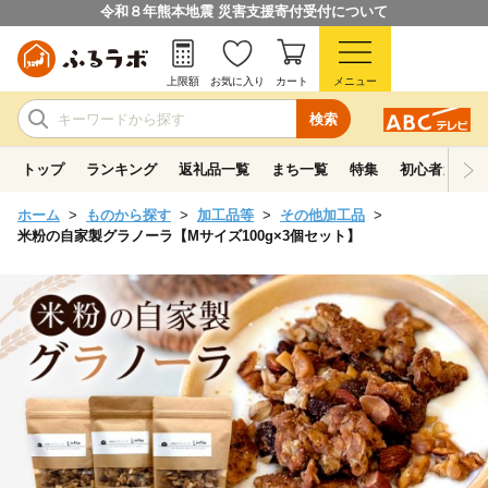
令和８年熊本地震 災害支援寄付受付について
上限額
お気に入り
カート
メニュー
検索
トップ
ランキング
返礼品一覧
まち一覧
特集
初心者ガイド
ホーム
ものから探す
加工品等
その他加工品
米粉の自家製グラノーラ【Mサイズ100g×3個セット】