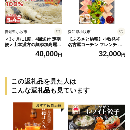
愛知県小牧市
愛知県小牧市
＜3ヶ月に1度、4回送付 定期
【ふるさと納税】小牧発祥
便＞山本漢方の無添加高麗人
名古屋コーチン フレンチ セ
参粒
ット 1 〜 2人前 コンソメスー
40,000
32,000
円
円
プ バロティーヌ パテ 生ハム
手羽元の赤ワイン煮 もも肉
のスモーク 冷蔵 チルド フラ
ンス料理 愛知県 小牧市 お取
り寄せ 送料無料
この返礼品を見た人は
こんな返礼品も見ています