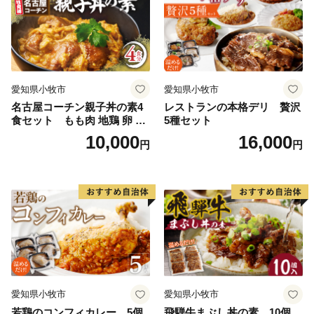
縁起物おせち 12月31日 お届
け お正月 お取り寄せ
愛知県小牧市
愛知県小牧市
名古屋コーチン親子丼の素4
レストランの本格デリ 贅沢
食セット もも肉 地鶏 卵 鶏
5種セット
肉
10,000
16,000
円
円
愛知県小牧市
愛知県小牧市
若鶏のコンフィカレー 5個
飛騨牛まぶし丼の素 10個