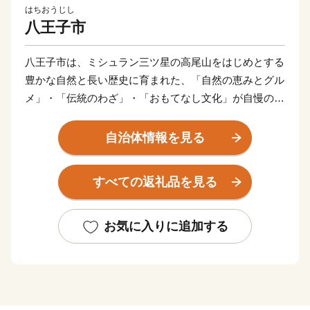
はちおうじし
八王子市
八王子市は、ミシュラン三ツ星の高尾山をはじめとする
豊かな自然と長い歴史に育まれた、「自然の恵みとグル
メ」・「伝統のわざ」・「おもてなし文化」が自慢のま
ちです。
まちなかでは、おまつりやイベント、個性的なお店がに
自治体情報を見る
ぎやかな毎日を彩ります。一方で、高尾山や陣馬山な
ど、「ここは東京？」と思うほどの自然がすぐそばにあ
すべての返礼品を見る
ります。
さらに、21の大学・専門学校・高専で約9万人の学生が
学ぶ、全国有数の「学生のまち」としても知られていま
お気に入りに追加する
す。
八王子市のふるさと納税では、寄附者の皆様に感謝の気
持ちをお伝えするため、生産者や職人の"わざ"と"想