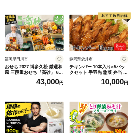
福岡県田川市
静岡県袋井市
おせち 2027 博多久松 厳選和
チキンバー 10本入り×5パッ
風 三段重おせち『高砂』 6.5
クセット 手羽先 惣菜 弁当 お
寸 3段重 2～3人前 おせち料
かず お酒 おつまみ ギフト キ
43,000
10,000
円
円
理 重箱 お正月 冷凍おせち 縁
ャンプ アウトドア キャンプ
起物 祝箸付 福岡 お節 オセチ
飯 保存食 非常食 鶏肉 肉 お
oseti osechi お祝い 迎春おせ
肉 鶏 人気 厳選 静岡県袋井市
ち 本格おせち おせち予約 年
末 年始 お取り寄せ 新春 贅沢
おせち こだわりおせち 惣菜
老舗おせち ふるさと納税お
せち 御節 お節料理 正月 調理
不要 おせち料理2027