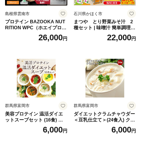
島根県雲南市
石川県かほく市
プロテイン BAZOOKA NUT
まつや とり野菜みそ汁 2
RITION WPC（ホエイプロテ
種セット | 味噌汁 簡単調理
イン）＜プレーン＞ 900g｜
お味噌 おみそ みそ とり野菜
26,000
22,000
円
円
バズーカ岡田監修・植物由来
時短料理 時短ごはん ご当地
の甘味料使用・国内製造 島
フリーズドライ
根県雲南市/株式会社アルプ
ロン [AIEN005]
群馬県富岡市
群馬県富岡市
美容プロテイン 温活ダイエ
ダイエットクラムチャウダー
ットスープセット (16食) 小
＜豆乳仕立て＞(24食入) クラ
分け スープ 食べ比べ セット
ムチャウダー 豆乳 ダイエッ
6,000
6,000
円
円
詰合せ クラムチャウダー チ
ト スープ プロテイン たんぱ
ゲ コーン ポタージュ トマト
く質 食物繊維 食品 F20E-799