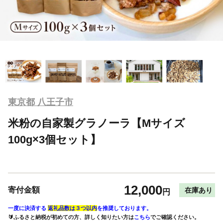
東京都 八王子市
米粉の自家製グラノーラ【Mサイズ
100g×3個セット】
12,000
寄付金額
在庫あり
円
一度に決済する
返礼品数は３つ以内
を推奨しております。
🔰ふるさと納税が初めての方、詳しく知りたい方は
こちら
でご確認ください。