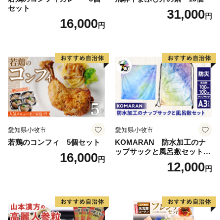
セット
31,000
円
16,000
円
愛知県小牧市
愛知県小牧市
若鶏のコンフィ 5個セット
KOMARAN 防水加工のナ
ップサックと風呂敷セット
16,000
円
小牧市制70周年記念
12,000
円