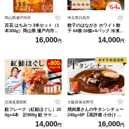
岡山県瀬戸内市
埼玉県日高市
百花 はちみつ 3本セット（1
餃子のはながさ ホワイト餃
本300g）岡山県 瀬戸内市産
子 64個 16個×4パック 冷凍
石黒農園 ヨーグルト パン 砂
中華 点心 B級グルメ ご当地
16,000
14,000
円
円
糖の代わり 香り高い いい香
野菜 おつまみ おかず 簡単調
り 季節の花の蜜 トンガリ容
理 時短 リピート 保存 豚肉
器入り
特製 ポーク 大きめ ジューシ
ー ギフト お取り寄せ 日高市
北海道鹿部町
大阪府泉佐野市
鮭フレーク（紅鮭ほぐし）20
焼肉屋さんの牛タンシチュー
0g×4本 計800g 鮭 サケ 鮭
240g×6P【高評価 小分け 惣
ほぐし サケフレーク シャケ
菜 牛たん 一人暮らし 冷凍】
14,000
16,000
円
円
フレーク 鮭フレーク