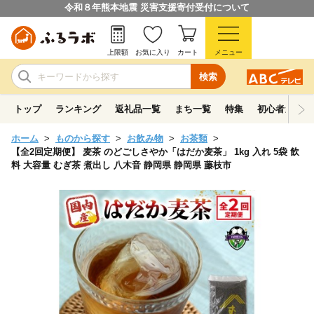
令和８年熊本地震 災害支援寄付受付について
上限額
お気に入り
カート
メニュー
検索
トップ
ランキング
返礼品一覧
まち一覧
特集
初心者ガイド
ホーム
ものから探す
お飲み物
お茶類
【全2回定期便】 麦茶 のどごしさやか「はだか麦茶」 1kg 入れ 5袋 飲
料 大容量 むぎ茶 煮出し 八木音 静岡県 静岡県 藤枝市