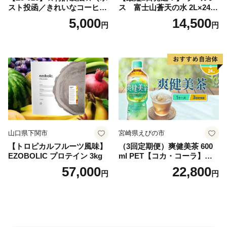
スト投函／きれいなコーヒー
ス 富士山蒼天の水 2L×24本
ドリップバッグ9種セット(18
（4ケース）※離島不可 天然
5,000
14,500
円
円
袋)ゆうパケットでお届け！
水 ミネラルウォーター 水 ペ
ットボトル 2000ml バナジウ
ム天然水 飲料水 軟水 鉱水 国
産 シリカ ミネラル 美容 備蓄
防災 長期保存 富士山 山梨県
忍野村
山口県下関市
宮崎県えびの市
【トロピカルフルーツ風味】
（3回定期便）爽健美茶 600
EZOBOLIC プロテイン 3kg
ml PET【コカ・コーラ】ペ
ットボトル 1ケース(24本) 定
57,000
22,800
円
円
期便 3回(72本) セット お茶
カフェインゼロ ノンカフェ
イン ハトムギ ブレンド茶 宮
崎県 えびの市 送料無料