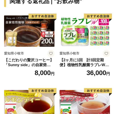
関連する返礼品 | "お飲み物"
……………………………………………………■□■
愛知県小牧市
愛知県小牧市
【こだわりの贅沢コーヒー】
【2ヶ月に1回 計3回定期
「Sunny side」の自家焙煎珈
便】植物性乳酸菌ラブレW
琲こまきブレンド（200g）
プレーン36本（計108本）
8,000
36,000
円
円