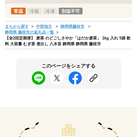
常温
冷蔵
冷凍
別送不可
まちから探す
中部地方
静岡県藤枝市
静岡県 藤枝市の返礼品一覧
【全2回定期便】 麦茶 のどごしさやか「はだか麦茶」 1kg 入れ 5袋 飲
料 大容量 むぎ茶 煮出し 八木音 静岡県 静岡県 藤枝市
このページをシェアする