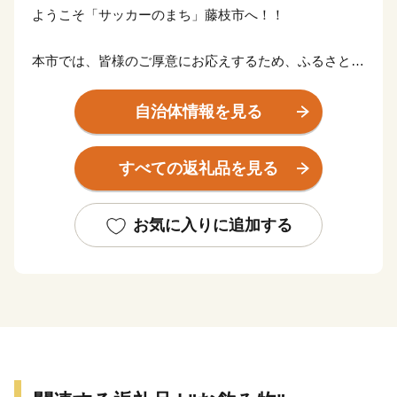
ようこそ「サッカーのまち」藤枝市へ！！
本市では、皆様のご厚意にお応えするため、ふるさとの
逸品を数多く取り揃えました！
いただいたご寄附は、サッカー元⽇本代表 中⼭雅史選
自治体情報を見る
⼿、名波浩選⼿、⻑⾕部誠選⼿をはじめ、数々の名選⼿
を輩出した「サッカーのまちづくり」の推進などに有効
すべての返礼品を見る
に活⽤させていただきます。
ぜひ、ご支援をお願いいたします。
お気に入りに追加する
■□■……………………………………………………
藤枝市ふるさと納税係
TEL：050-1730-5447️（平日9：00～17：00）
※土日祝日､年末年始を除く
E-mail：fujieda@furusato-supports.com