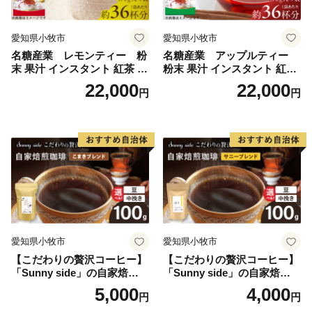
愛知県小牧市
愛知県小牧市
名糖産業 レモンティー 粉
名糖産業 アップルティー
末 果汁 インスタント 紅茶 ビ
粉末 果汁 インスタント 紅茶
タミンC 袋 ロングセラー 粉
ティー ビタミンC 袋 ロング
22,000
22,000
円
円
末飲料 粉末茶 簡単 手軽 ホッ
セラー 粉末飲料 粉末茶 簡単
ト アイス
手軽 ホット アイス
愛知県小牧市
愛知県小牧市
【こだわりの贅沢コーヒー】
【こだわりの贅沢コーヒー】
「Sunny side」の自家焙煎珈
「Sunny side」の自家焙煎珈
琲こまきブレンド（100g）
琲サニーブレンド（100g）
5,000
4,000
円
円