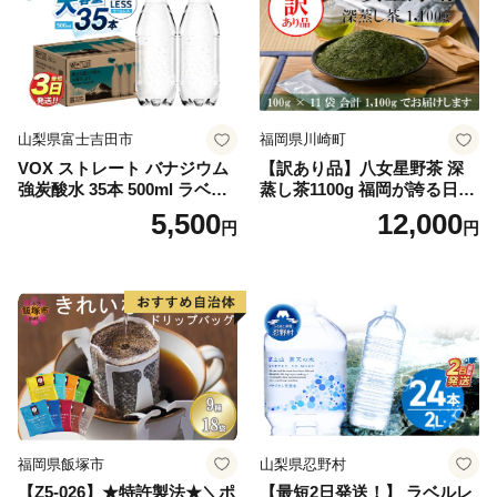
山梨県富士吉田市
福岡県川崎町
VOX ストレート バナジウム
【訳あり品】八女星野茶 深
強炭酸水 35本 500ml ラベル
蒸し茶1100g 福岡が誇る日本
レス【富士吉田市限定カート
茶_ 訳アリ 常温 お茶 茶袋 常
5,500
12,000
円
円
ン】
備品 おちゃ ocha 茶葉 緑茶
飲料 飲み物 八女 茶 日本茶
深むし茶 深蒸し 訳あり お茶
っぱ tea 八女茶 お手軽 簡単
小分け お土産 お取り寄せ グ
ルメ 福岡 九州 福岡県 国産
日本 ふかむし茶 ふかむし 家
庭用 自宅用 ちゃ りょくちゃ
ふかむしちゃ 急須 甘み 川崎
町 送料無料
福岡県飯塚市
山梨県忍野村
【Z5-026】★特許製法★＼ポ
【最短2日発送！】 ラベルレ