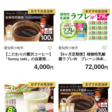
愛知県小牧市
愛知県小牧市
【こだわりの贅沢コーヒー】
【6ヶ月定期便】植物性乳酸
「Sunny side」の自家焙煎珈
菌ラブレW プレーン36本
琲ストロングブレンド（100
（計216本）
4,000
72,000
円
円
g）