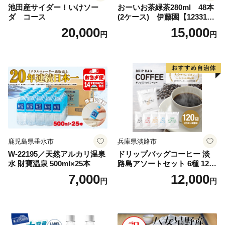
池田産サイダー！いけソー
おーいお茶緑茶280ml 48本
ダ コース
(2ケース) 伊藤園【123317
3】
20,000
15,000
円
円
鹿児島県垂水市
兵庫県淡路市
W-22195／天然アルカリ温泉
ドリップバッグコーヒー 淡
水 財寶温泉 500ml×25本
路島アソートセット 6種 120
袋 飲み比べ コーヒー
7,000
12,000
円
円