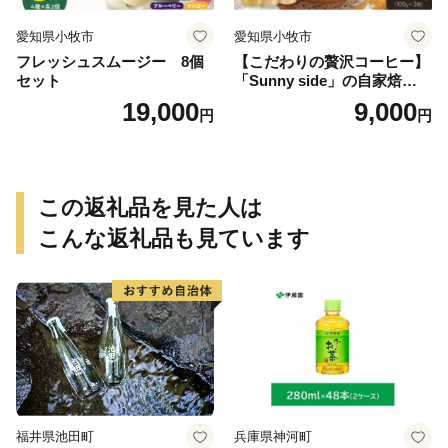
愛知県小牧市
愛知県小牧市
フレッシュスムージー 8個
【こだわりの贅沢コーヒー】
セット
「Sunny side」の自家焙煎珈
琲ブレンド珈琲飲み比べセッ
19,000
9,000
円
円
ト（300g）
この返礼品を見た人は
こんな返礼品も見ています
福井県池田町
兵庫県神河町