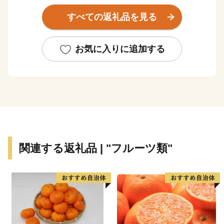
8年1月5日（月）より、順次対応させていただきます。
すべての返礼品を見る
※返信まで数日いただく場合もございますので、予めご
了承ください。
※お急ぎの方は、12月26日（金）までにお電話にてご
お気に入りに追加する
連絡ください。
２．書類の発送について
◆寄附受納証
令和7年12月25日（木）以降のご寄附分は、令和8年1
月中に発送予定です。
◆ワンストップ特例申請書
関連する返礼品 | "フルーツ類"
令和7年12月25日（木）迄のご寄附分は、令和7年12
月31日（水）迄に発送予定
令和7年12月26日（金）以降のご寄附分は、令和8年1
月5日（月）迄に発送予定
※随時発送を行いますが、年末年始の混雑状況により到
着が遅れる場合がございます。予めご了承ください。