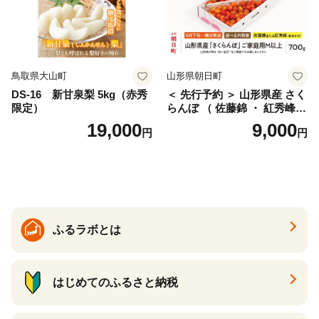
鳥取県大山町
山形県朝日町
DS-16 新甘泉梨 5kg（赤秀
＜ 先行予約 ＞ 山形県産 さく
限定）
らんぼ （ 佐藤錦 ・ 紅秀峰
） ご家庭用 M以上 700g 【20
19,000
9,000
円
円
26年6月下旬から7月上旬発
送】 山形県 果物 フルーツ 初
夏 夏 送料無料
ふるラボとは
はじめてのふるさと納税