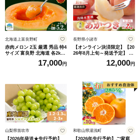
北海道上富良野町
長野県小諸市
赤肉メロン 2玉 厳選 秀品 特4
【オンライン決済限定】【20
サイズ 富良野 北海道 各2kg
26年8月上旬～発送予定】 先
～2.6kg 2玉 セット ファーム
行予約 「浅間水蜜桃プレミ
17,000
12,000
円
円
富良野 メロン めろん 果物 く
アム」 もも あかつき 秀品 約
だもの フルーツ デザート 旬
2kg 5～9玉 贈答品 ふるさと
の果物 旬のフルーツ
納税 果物 桃 フルーツ モモ
果肉 長野県産 小諸市
山梨県笛吹市
和歌山県湯浅町
【2026年発送★先行予約】
【2026年先行予約】ご家庭