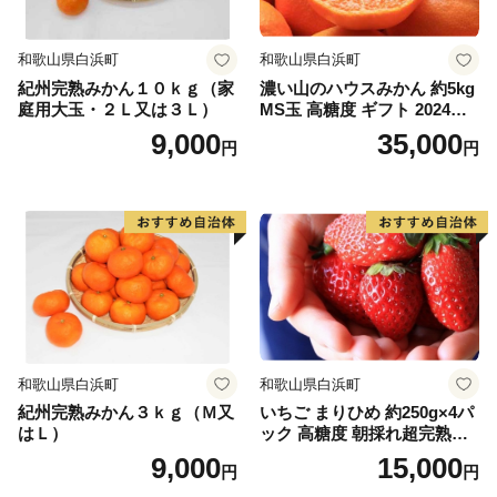
【急ぎワンストップ特例申請をされたい方へ】
和歌山県白浜町
和歌山県白浜町
▼マイナンバーカードをお持ちの方は、書類の到着を待
紀州完熟みかん１０ｋｇ（家
濃い山のハウスみかん 約5kg
たずに「ふるまど」からオンライン申請ができます。
庭用大玉・２Ｌ又は３Ｌ）
MS玉 高糖度 ギフト 2024年7
（1）ふるまど「 https://furumado.jp/ 」へアクセス
月以降発送分
9,000
35,000
円
円
（2）アカウントを作成
（3）寄附情報を登録
（4）複数自治体、複数寄附をまとめて申請
※小林市は、オンラインでのワンストップ特例申請の積
極的な活用をお願いしております。
▼マイナンバーカードをお持ちでない方は、市ホームペ
和歌山県白浜町
和歌山県白浜町
ージなどからも申請書のダウンロードが可能です。
紀州完熟みかん３ｋｇ（Ｍ又
いちご まりひめ 約250g×4パ
・印刷後、必要書類を添付の上、以下の送付先までご送
はＬ）
ック 高糖度 朝採れ超完熟ま
付お願いします。
りひめ 1月以降発送分
9,000
15,000
円
円
--------------------------------------------------