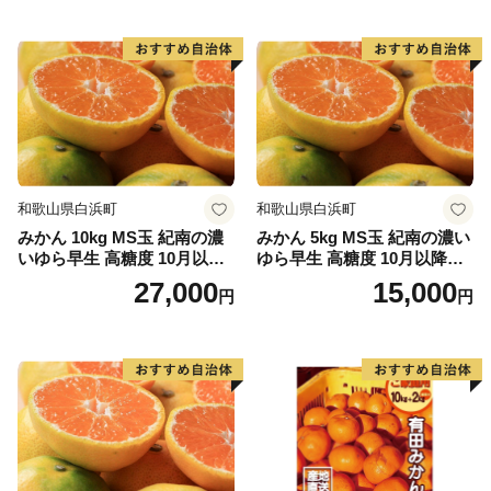
【ワンストップ特例申請書送付先】
〒885-0078 宮崎県都城市宮丸町3070-1
小林市ふるさと納税ワンストップ受付セン
ター 宛
--------------------------------------------------
※令和8年1月10日(土)必着
※小林市では、ワンストップ特例申請受付を外部委託し
ています。
和歌山県白浜町
和歌山県白浜町
みかん 10kg MS玉 紀南の濃
みかん 5kg MS玉 紀南の濃い
いゆら早生 高糖度 10月以降
ゆら早生 高糖度 10月以降発
発送 マルチ被覆栽培
送 マルチ被覆栽培
27,000
15,000
円
円