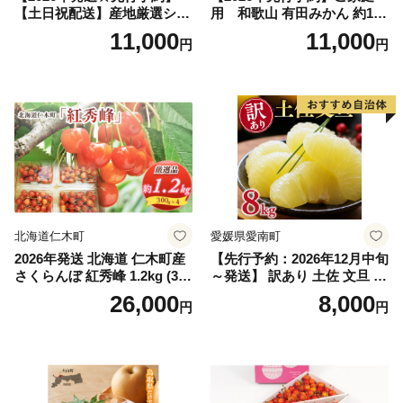
【土日祝配送】産地厳選シャ
用 和歌山 有田みかん 約10k
インマスカット1.2kg～1.3kg
g (2L、3Lサイズ)【湯浅町】
11,000
11,000
円
円
（2房～3房）※沖縄・離島配
_ZJ6079
送不可※ 106-003-sku02-26y
｜シャインマスカット 発送
笛吹市 山梨県 フルーツ 果物
ぶどう 葡萄 大粒 シャインマ
スカット おすすめ シャイン
マスカット 贈答 ギフト 産地
笛吹市 シャインマスカット
笛吹 葡萄 国産 ぶどう 人気
国産 1.2kg 先行｜
北海道仁木町
愛媛県愛南町
2026年発送 北海道 仁木町産
【先行予約：2026年12月中旬
さくらんぼ 紅秀峰 1.2kg (300
～発送】 訳あり 土佐 文旦 8k
g×4パック) Lサイズ以上 旬
g (Mサイズ以上サイズミック
26,000
8,000
円
円
桜桃 産地直送 サクランボ チ
ス) 8000円 わけあり ぶんた
ェリー フルーツ 果物 果物類
ん みかん mikan 蜜柑 ミカン
仁木町 仁木 [松山商店]
土佐文旦 家庭用 産地直送 国
産 農家直送 期間限定 特産品
サイズミックス くらもとフ
ァーム 愛南町 愛媛県