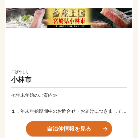
こばやしし
小林市
≪年末年始のご案内≫
１．年末年始期間中のお問合せ・お届けにつきまして
【問合せ・メール 休業期間】
令和7年12月27日（土） ～ 令和8年1月4日（日）
自治体情報を見る
※令和7年12月26日（金）以降のメール受信分は、令和