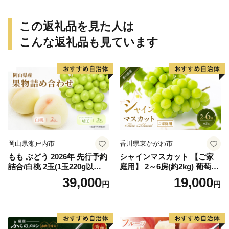
ん ミカン 蜜柑 柑橘 温州みか
ん 和歌山 ご家庭用
この返礼品を見た人は
こんな返礼品も見ています
岡山県瀬戸内市
香川県東かがわ市
もも ぶどう 2026年 先行予約
シャインマスカット 【ご家
詰合/白桃 2玉(1玉220g以
庭用】 2～6房(約2kg) 葡萄 ぶ
上)・シャインマスカット 晴
どう ブドウ フルーツ 果物 く
39,000
19,000
円
円
王 2房(1房480g以上) 化粧箱
だもの 果実 旬の果物 旬のフ
入り 岡山県産 国産 フルーツ
ルーツ 香川 香川県 東かがわ
果物 ギフト
市