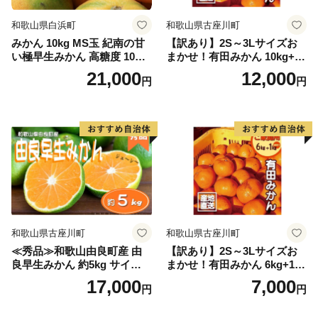
和歌山県白浜町
和歌山県古座川町
みかん 10kg MS玉 紀南の甘
【訳あり】2S～3Lサイズお
い極早生みかん 高糖度 10月
まかせ！有田みかん 10kg+2k
以降発送 マルチ被覆栽培
g保証分 11月から12月下旬ま
21,000
12,000
円
円
でに順次発送致します。 / 訳
ありみかん 有田みかん みか
ん ミカン 蜜柑 柑橘 温州みか
ん 和歌山 ご家庭用
和歌山県古座川町
和歌山県古座川町
≪秀品≫和歌山由良町産 由
【訳あり】2S～3Lサイズお
良早生みかん 約5kg サイズお
まかせ！有田みかん 6kg+1kg
まかせ【sml106C】
保証分 11月から12月下旬ま
17,000
7,000
円
円
でに順次発送致します。 / 訳
ありみかん 有田みかん みか