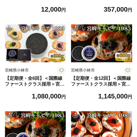
ー食べ比べ 焼き菓子 だれや
キャビア1983 30g×6回（国産
12,000
357,000
め おつまみ お酒のお供 E002
キャビア 魚卵 宮崎県 宮崎 小
円
円
林市 定期便）
宮崎県小林市
宮崎県小林市
【定期便・全6回】＜国際線
【定期便・全12回】＜国際線
ファーストクラス採用＞宮崎
ファーストクラス採用＞宮崎
キャビア1983 100g×6回（国
キャビア1983 50g×12回（国
1,080,000
1,145,000
産 キャビア 魚卵 宮崎県 宮崎
産 キャビア 魚卵 宮崎県 宮崎
円
円
小林市 定期便）
小林市 定期便）