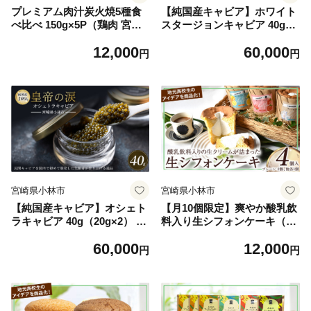
プレミアム肉汁炭火焼5種食
【純国産キャビア】ホワイト
べ比べ 150g×5P（鶏肉 宮崎
スタージョンキャビア 40g
名物 宮崎地鶏 炭火焼 宮崎県
（20g×2） 皇帝の涙 国産 チ
12,000
60,000
小林市)
ョウザメ キャビア 国産キャ
円
円
ビア 魚卵 宮崎県
宮崎県小林市
宮崎県小林市
【純国産キャビア】オシェト
【月10個限定】爽やか酸乳飲
ラキャビア 40g（20g×2） 皇
料入り生シフォンケーキ（4
帝の涙 国産 チョウザメ キャ
個入り） シフォンケーキ ケ
60,000
12,000
ビア 国産キャビア 魚卵 宮崎
ーキ お菓子 日向夏 いちごケ
円
円
県
ーキ アイスケーキ E006