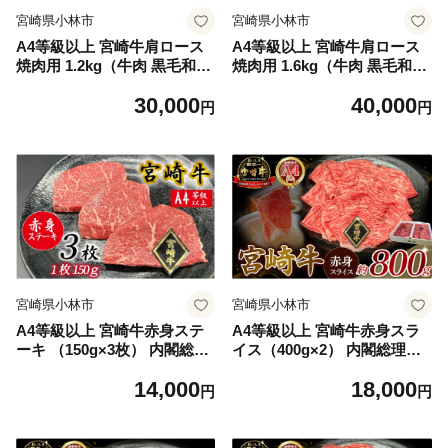
宮崎県小林市
宮崎県小林市
A4等級以上 宮崎牛肩ロース
A4等級以上 宮崎牛肩ロース
焼肉用 1.2kg（牛肉 黒毛和牛
焼肉用 1.6kg（牛肉 黒毛和牛
和牛 ロース A4 A5 焼肉 赤身
和牛 ロース A4 A5 焼肉 赤身
30,000
40,000
霜降り）
霜降り）
円
円
宮崎県小林市
宮崎県小林市
A4等級以上 宮崎牛赤身ステ
A4等級以上 宮崎牛赤身スラ
ーキ （150g×3枚） 内閣総理
イス（400g×2） 内閣総理大
大臣賞 牛肉 和牛 黒毛和牛 ブ
臣賞 牛肉 和牛 黒毛和牛 ブラ
14,000
18,000
ランド牛 宮崎牛 和牛 国産 ス
ンド牛 宮崎牛 和牛 国産 スラ
円
円
テーキ 赤身 A4 A5
イス 赤身 モモ A4 A5