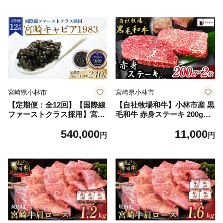
小林市 定期便）
宮崎県 小林市
宮崎県小林市
宮崎県小林市
【定期便：全12回】【国際線
【自社牧場和牛】小林市産 黒
ファーストクラス採用】宮崎
毛和牛 赤身ステーキ 200g×2
キャビア1983＜20g×12回＞
枚（牛肉 国産牛 黒毛和牛 和
540,000
11,000
国産 キャビア 魚卵 1983 宮崎
牛 赤身 ステーキ お肉 宮崎
円
円
宮崎県 小林市
県）