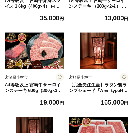
A4等級以上 宮崎牛赤身スラ
A4等級以上 宮崎牛サーロイ
イス 1.6kg（400g×4） 内閣
ンステーキ （200g×2枚） 内
総理大臣賞 牛肉 和牛 黒毛和
閣総理大臣賞 牛肉 和牛 宮崎
35,000
13,000
牛 ブランド牛 宮崎牛 和牛 国
牛 黒毛和牛 ブランド牛 A4 A
円
円
産 スライス 赤身 モモ A4 A5
5 和牛 国産 サーロイン ステ
ーキ
宮崎県小林市
宮崎県小林市
A4等級以上 宮崎牛サーロイ
【完全受注生産】ラタン製ラ
ンステーキ 600g（200g×3
ンプシェード『Ami -typeRN
枚） 内閣総理大臣賞 牛肉 和
-』橋之口籐工芸工房 （ イン
19,000
165,000
牛 黒毛和牛 ブランド牛 宮崎
テリア ラタン ランプ ランプ
円
円
牛 和牛 国産 サーロイン ステ
シェード ライト フロアライ
ーキ A4 A5
ト 照明 玄関照明 おしゃれ照
明 おしゃれライト おしゃれ
インテリア ）