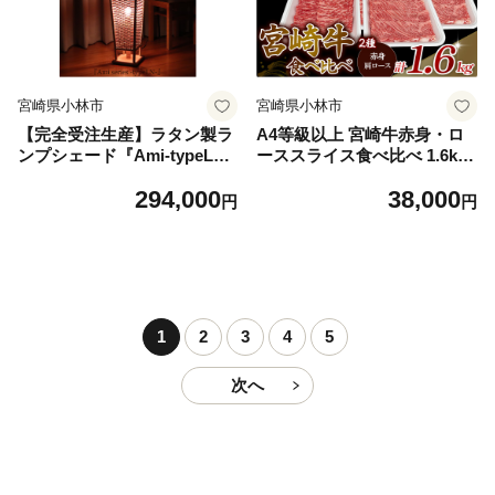
宮崎県小林市
宮崎県小林市
【完全受注生産】ラタン製ラ
A4等級以上 宮崎牛赤身・ロ
ンプシェード『Ami-typeLN
ーススライス食べ比べ 1.6kg
-』橋之口籐工芸工房 （ イン
（400g×4） 内閣総理大臣賞
294,000
38,000
テリア ラタン ランプ ランプ
牛肉 和牛 黒毛和牛 ブランド
円
円
シェード ライト フロアライ
牛 宮崎牛 和牛 国産 赤身スラ
ト 照明 玄関照明 おしゃれ照
イス モモ ロース ロース肉 ス
明 おしゃれライト おしゃれ
ライス肉 食べ比べ A4 A5
インテリア ）
1
2
3
4
5
次へ