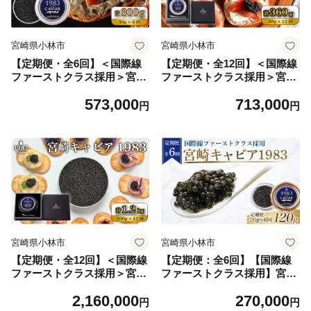
宮崎県小林市
宮崎県小林市
【定期便・全6回】＜国際線
【定期便・全12回】＜国際線
ファーストクラス採用＞宮崎
ファーストクラス採用＞宮崎
キャビア1983 50g×6回（国産
キャビア1983 30g×12回（国
573,000
713,000
キャビア 魚卵 宮崎県 宮崎 小
産 キャビア 魚卵 宮崎県 宮崎
円
円
林市 定期便）
小林市 定期便）
宮崎県小林市
宮崎県小林市
【定期便・全12回】＜国際線
【定期便：全6回】【国際線
ファーストクラス採用＞宮崎
ファーストクラス採用】宮崎
キャビア1983 100g×12回（国
キャビア1983＜20g×6回＞ 国
2,160,000
270,000
産 キャビア 魚卵 宮崎県 宮崎
産 キャビア 魚卵 1983 宮崎
円
円