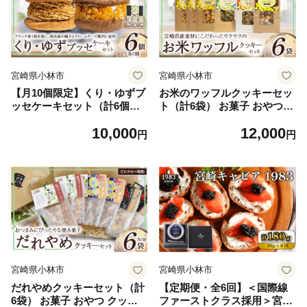
宮崎県小林市
宮崎県小林市
【月10個限定】くり・ゆずブ
お米のワッフルクッキーセッ
ッセケーキセット（計6個）
ト（計6袋） お菓子 おやつ
ブッセケーキ お菓子 栗 栗ケ
クッキー食べ比べ 焼き菓子
10,000
12,000
ーキ ゆず ゆずケーキ 甘露煮
ワッフル 米粉菓子 E003
円
円
E005
宮崎県小林市
宮崎県小林市
だれやめクッキーセット（計
【定期便・全6回】＜国際線
6袋） お菓子 おやつ クッキ
ファーストクラス採用＞宮崎