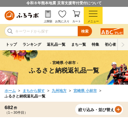
令和８年熊本地震 災害支援寄付受付について
上限額
お気に入り
カート
メニュー
検索
トップ
ランキング
返礼品一覧
まち一覧
特集
初心者ガイド
- 宮崎県 小林市 -
ふるさと納税返礼品一覧
ホーム
まちから探す
九州地方
宮崎県 小林市
ふるさと納税返礼品一覧
682
件
絞り込み・並び替え
（1～30件目）