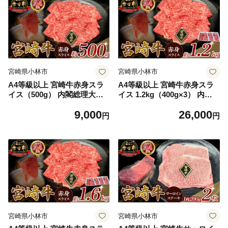
宮崎県小林市
宮崎県小林市
A4等級以上 宮崎牛赤身スラ
A4等級以上 宮崎牛赤身スラ
イス（500g） 内閣総理大臣
イス 1.2kg（400g×3） 内閣
賞 牛肉 和牛 黒毛和牛 ブラン
総理大臣賞 牛肉 和牛 黒毛和
9,000
26,000
ド牛 宮崎牛 和牛 国産 スライ
牛 ブランド牛 宮崎牛 和牛 国
円
円
ス 赤身 モモ A4 A5
産 スライス 赤身 モモ A4 A5
宮崎県小林市
宮崎県小林市