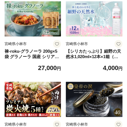
宮崎県小林市
宮崎県小林市
禄-roku-グラノーラ 200g×5
【シリカたっぷり】細野の天
袋 グラノーラ 国産 シリアル
然水1,020ml×12本×1箱（ミ
オーガニック 無添加 宮崎県
ネラルウォーター 天然水 水
27,000
4,000
小林市
中硬水 シリカ ミネラル 美容
円
円
健康 人気 宮崎県 小林市）
宮崎県小林市
宮崎県小林市