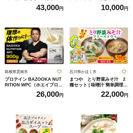
寸 3段重 2～3人前 おせち料
かず お酒 おつまみ ギフト キ
43,000
10,000
円
円
理 重箱 お正月 冷凍おせち 縁
ャンプ アウトドア キャンプ
起物 祝箸付 福岡 お節 オセチ
飯 保存食 非常食 鶏肉 肉 お
oseti osechi お祝い 迎春おせ
肉 鶏 人気 厳選 静岡県袋井市
ち 本格おせち おせち予約 年
末 年始 お取り寄せ 新春 贅沢
おせち こだわりおせち 惣菜
老舗おせち ふるさと納税お
せち 御節 お節料理 正月 調理
不要 おせち料理2027
島根県雲南市
石川県かほく市
プロテイン BAZOOKA NUT
まつや とり野菜みそ汁 2
RITION WPC（ホエイプロテ
種セット | 味噌汁 簡単調理
イン）＜プレーン＞ 900g｜
お味噌 おみそ みそ とり野菜
26,000
22,000
円
円
バズーカ岡田監修・植物由来
時短料理 時短ごはん ご当地
の甘味料使用・国内製造 島
フリーズドライ
根県雲南市/株式会社アルプ
ロン [AIEN005]