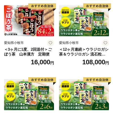
愛知県小牧市
愛知県小牧市
＜3ヶ月に1度、2回送付＞ご
＜12ヶ月連続＞ウラジロガシ
ぼう茶 山本漢方 定期便
茶＆ウラジロガシ 流石粒
山本漢方 定期便
16,000
108,000
円
円