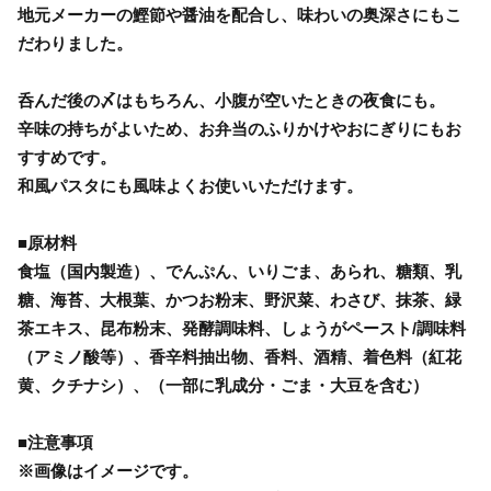
地元メーカーの鰹節や醤油を配合し、味わいの奥深さにもこ
だわりました。
呑んだ後の〆はもちろん、小腹が空いたときの夜食にも。
辛味の持ちがよいため、お弁当のふりかけやおにぎりにもお
すすめです。
和風パスタにも風味よくお使いいただけます。
■原材料
食塩（国内製造）、でんぷん、いりごま、あられ、糖類、乳
糖、海苔、大根葉、かつお粉末、野沢菜、わさび、抹茶、緑
茶エキス、昆布粉末、発酵調味料、しょうがペースト/調味料
（アミノ酸等）、香辛料抽出物、香料、酒精、着色料（紅花
黄、クチナシ）、（一部に乳成分・ごま・大豆を含む）
■注意事項
※画像はイメージです。