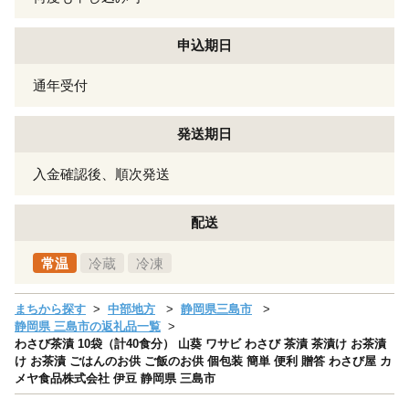
申込期日
通年受付
発送期日
入金確認後、順次発送
配送
常温
冷蔵
冷凍
まちから探す
中部地方
静岡県三島市
静岡県 三島市の返礼品一覧
わさび茶漬 10袋（計40食分） 山葵 ワサビ わさび 茶漬 茶漬け お茶漬
け お茶漬 ごはんのお供 ご飯のお供 個包装 簡単 便利 贈答 わさび屋 カ
メヤ食品株式会社 伊豆 静岡県 三島市