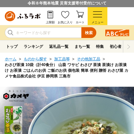
令和８年熊本地震 災害支援寄付受付について
上限額
お気に入り
カート
メニュー
検索
トップ
ランキング
返礼品一覧
まち一覧
特集
初心者ガイド
ホーム
ものから探す
加工品等
その他加工品
わさび茶漬 10袋（計40食分） 山葵 ワサビ わさび 茶漬 茶漬け お茶漬
け お茶漬 ごはんのお供 ご飯のお供 個包装 簡単 便利 贈答 わさび屋 カ
メヤ食品株式会社 伊豆 静岡県 三島市