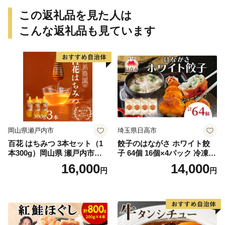
この返礼品を見た人は
こんな返礼品も見ています
岡山県瀬戸内市
埼玉県日高市
百花 はちみつ 3本セット（1
餃子のはながさ ホワイト餃
本300g）岡山県 瀬戸内市産
子 64個 16個×4パック 冷凍
石黒農園 ヨーグルト パン 砂
中華 点心 B級グルメ ご当地
16,000
14,000
円
円
糖の代わり 香り高い いい香
野菜 おつまみ おかず 簡単調
り 季節の花の蜜 トンガリ容
理 時短 リピート 保存 豚肉
器入り
特製 ポーク 大きめ ジューシ
ー ギフト お取り寄せ 日高市