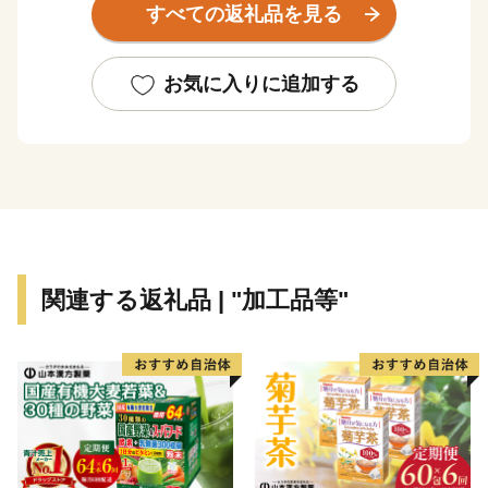
すべての返礼品を見る
は抜群で、地域住民にとっては首都圏への通勤・通学が
可能であり（ひかり号で品川まで37分！）、市外からは
伊豆や箱根など観光地への玄関口として、静岡県東部の
お気に入りに追加する
重要な役割を担っています。
市内各所から湧き出す富士山の伏流水が、美しいせせら
ぎを生み出し、豊かな緑と自然環境に恵まれた“水の
都”でもあります。伏流水を利用したかんがい用水路
源兵衛川は「世界かんがい遺産」（2016）「世界水遺
産」（2018）に認定・登録されています。
富士山の伏流水で曝されたうなぎは、特有の生臭さや泥
関連する返礼品 | "加工品等"
臭さを消し、蛋白質を減らすことなく、余分な脂肪分だ
けを燃焼させるため、大変おいしいと言われています。
箱根の西側、標高50m以上の山の斜面に広がる畑では、
古くから三島大根、三島甘藷、三島人参など、高品質の
露地野菜を栽培しています。なかでも三島馬鈴薯は、平
成28年10月、全国で18番目に国の地理的表示保護制度
(GI)に登録されるなど、高い評価を受けています。「三