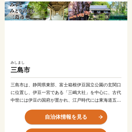
みしまし
三島市
三島市は、静岡県東部、富士箱根伊豆国立公園の玄関口
に位置し、伊豆一宮である「三嶋大社」を中心に、古代
中世には伊豆の国府が置かれ、江戸時代には東海道五十
三次の一つ「三島宿」として賑わった、長い歴史のある
まちです。
自治体情報を見る
現在では、東海道新幹線と東海道本線、伊豆箱根鉄道の
乗り入れる三島駅や駿河湾環状道路など、交通アクセス