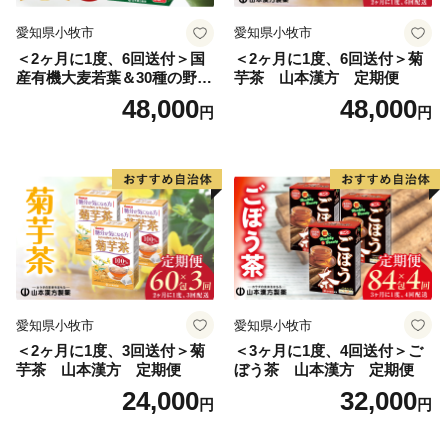
島馬鈴薯」を原料とする「みしまコロッケ」も、ご当地
愛知県小牧市
愛知県小牧市
名物です。
＜2ヶ月に1度、6回送付＞国
＜2ヶ月に1度、6回送付＞菊
産有機大麦若葉＆30種の野
芋茶 山本漢方 定期便
菜 山本漢方 定期便
48,000
48,000
円
円
愛知県小牧市
愛知県小牧市
＜2ヶ月に1度、3回送付＞菊
＜3ヶ月に1度、4回送付＞ご
芋茶 山本漢方 定期便
ぼう茶 山本漢方 定期便
24,000
32,000
円
円