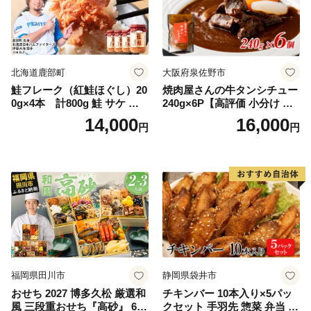
北海道鹿部町
大阪府泉佐野市
鮭フレーク（紅鮭ほぐし）20
焼肉屋さんの牛タンシチュー
0g×4本 計800g 鮭 サケ 鮭
240g×6P【高評価 小分け 惣
ほぐし サケフレーク シャケ
菜 牛たん 一人暮らし 冷凍】
14,000
16,000
円
円
フレーク 鮭フレーク
福岡県田川市
静岡県袋井市
おせち 2027 博多久松 厳選和
チキンバー 10本入り×5パッ
風 三段重おせち『高砂』 6.5
クセット 手羽先 惣菜 弁当 お