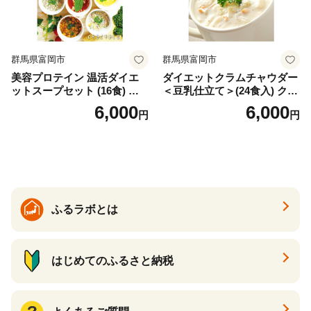
群馬県富岡市
群馬県富岡市
美容プロテイン 温活ダイエ
ダイエットクラムチャウダー
ットスープセット (16食) 小
＜豆乳仕立て＞(24食入) クラ
分け スープ 食べ比べ セット
ムチャウダー 豆乳 ダイエッ
6,000
6,000
円
円
詰合せ クラムチャウダー チ
ト スープ プロテイン たんぱ
ゲ コーン ポタージュ トマト
く質 食物繊維 食品 F20E-799
温活 ダイエット 美容 プロテ
イン 食品 F20E-809
ふるラボとは
はじめてのふるさと納税