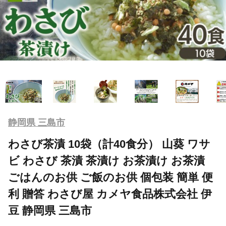
静岡県 三島市
わさび茶漬 10袋（計40食分） 山葵 ワサ
ビ わさび 茶漬 茶漬け お茶漬け お茶漬
ごはんのお供 ご飯のお供 個包装 簡単 便
利 贈答 わさび屋 カメヤ食品株式会社 伊
豆 静岡県 三島市