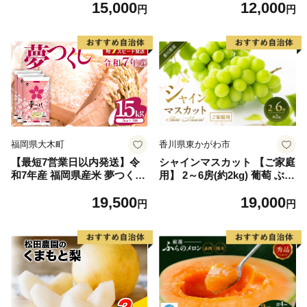
15,000
12,000
毛和牛 ブランド牛 九州 ハン
円
円
バーグ 牛肉 豚肉 国産 お弁当
おかず 惣菜 おすすめ 人気】
(H083106)
福岡県大木町
香川県東かがわ市
【最短7営業日以内発送】令
シャインマスカット 【ご家庭
和7年産 福岡県産米 夢つくし
用】 2～6房(約2kg) 葡萄 ぶど
15kg 精米 ※北海道・沖縄・
う ブドウ フルーツ 果物 くだ
19,500
19,000
離島は配送不可
もの 果実 旬の果物 旬のフル
円
円
ーツ 香川 香川県 東かがわ市