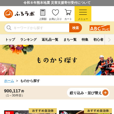
令和８年熊本地震 災害支援寄付受付について
上限額
お気に入り
カート
メニュー
検索
トップ
ランキング
返礼品一覧
まち一覧
特集
初心者ガイド
ホーム
ものから探す
900,117
件
絞り込み・並び替え
（1～30件目）