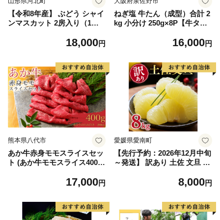
山形県河北町
大阪府泉佐野市
【令和8年産】 ぶどう シャイ
ねぎ塩 牛たん（成型）合計 2
ンマスカット 2房入り（1房6
kg 小分け 250g×8P【牛タン
00g前後） 秀品 山形県河北町
牛肉 焼肉用 薄切り 訳あり サ
18,000
16,000
産【山形eLab】 ka074-023-r
イズ不揃い】
円
円
8
熊本県八代市
愛媛県愛南町
あか牛赤身モモスライスセッ
【先行予約：2026年12月中旬
ト (あか牛モモスライス400
～発送】 訳あり 土佐 文旦 8k
g、あか牛のたれ200ml付き)
g (Mサイズ以上サイズミック
17,000
8,000
ス) 8000円 わけあり ぶんたん
円
円
みかん mikan 蜜柑 ミカン 土
佐文旦 家庭用 産地直送 国産
農家直送 期間限定 特産品 サ
イズミックス くらもとファー