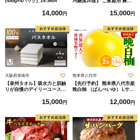
(450g×4パック)_14-3604
均糖度20度】 ご家庭用 農家
こだわりの シャイン マスカ
14,000
15,000
ット 2～3房 合計約1.2kg ブ
円
円
ドウ 葡萄 岡山県産 国産 フル
ーツ 果物 【 Nini farm 農家
直送 】
大阪府泉南市
熊本県八代市
【泉州タオル】吸水力と肌触
【先行予約】 熊本県八代市産
りが自慢のデイリーユースバ
晩白柚 （ばんぺいゆ） Lサイ
スタオル オフホワイト・ライ
ズ 2玉 柑橘 みかん 果物 くだ
15,000
12,000
トグレー 4枚【配送不可地
もの フルーツ おやつ 特産 熊
円
円
域：北海道・沖縄・離島】
本県 八代市 【2026年12月上
【039D-268】
旬より順次発送】