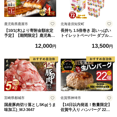
鹿児島県鹿屋市
北海道倶知安町
【10/1(木)より寄附金額改定
長持ち 1.5倍巻き 花いっぱい
予定】【期間限定】鹿児島県
トイレットペーパー ダブル 4
大隅産うなぎ蒲焼4尾（400
5ｍ 計72ロール 全18種 花柄
12,000
13,500
g） KN007-023
プリント ハーブ 香り付き 日
円
円
本製 まとめ買い 防災 常備品
ペーパー エコ 日用雑貨 消耗
品 備蓄 送料無料 北海道 倶知
安町 日用品
宮崎県都城市
佐賀県神埼市
国産豚肉切り落とし5Kg(うま
【14日以内発送！数量限定】
味加工)_MJ-3647
佐賀牛入り ハンバーグ 22個
2.6kg(120g×22個)【佐賀牛 黒