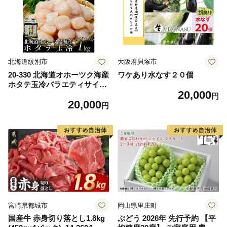
ム 愛南町 愛媛県
北海道紋別市
大阪府貝塚市
20-330 北海道オホーツク海産
ワケあり水なす２０個
ホタテ玉冷バラエティサイズ
20,000
(1kg)｜ 訳あり サイズ不揃い
円
20,000
円
宮崎県都城市
岡山県里庄町
国産牛 赤身切り落とし1.8kg
ぶどう 2026年 先行予約 【平