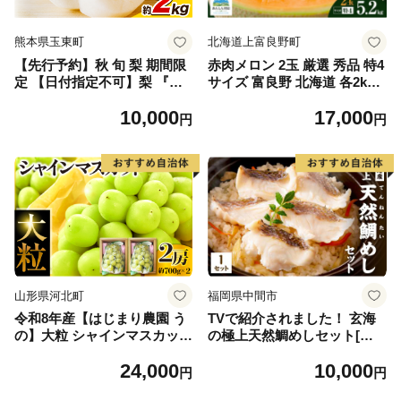
熊本県玉東町
北海道上富良野町
【先行予約】秋 旬 梨 期間限
赤肉メロン 2玉 厳選 秀品 特4
定 【日付指定不可】梨 『松
サイズ 富良野 北海道 各2kg
田農園』の くまもと 梨 たっ
～2.6kg 2玉 セット ファーム
10,000
17,000
ぷり 約2kg 5-7玉前後 《7月
富良野 メロン めろん 果物 く
円
円
下旬-9月末頃出荷》 予約 受
だもの フルーツ デザート 旬
付中 熊本県玉名郡玉東町『松
の果物 旬のフルーツ
田農園』なし 果物 スイーツ
フルーツ デザート スムージ
ー SDG`s
山形県河北町
福岡県中間市
令和8年産【はじまり農園 う
TVで紹介されました！ 玄海
の】大粒 シャインマスカット
の極上天然鯛めしセット[鯛
２房（約700g×2房） 山形県
の切身、だし汁、鯛茶漬け用
24,000
10,000
河北町産 【河北町観光物産協
だし]【010-0001】
円
円
会】 ka002-004-r8