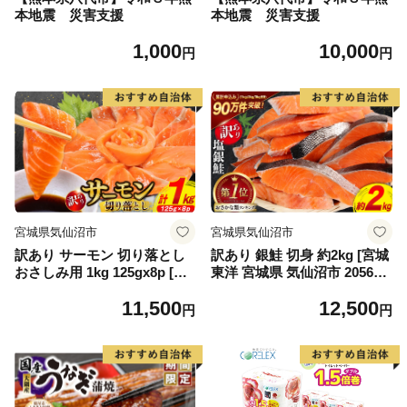
本地震 災害支援
本地震 災害支援
1,000
10,000
円
円
宮城県気仙沼市
宮城県気仙沼市
訳あり サーモン 切り落とし
訳あり 銀鮭 切身 約2kg [宮城
おさしみ用 1kg 125gx8p [足
東洋 宮城県 気仙沼市 205649
利本店 宮城県 気仙沼市 2056
91] 鮭 魚介類 海鮮 訳アリ 規
11,500
12,500
4313] 魚 魚介類 鮭 お刺し身
格外 不揃い さけ サケ 鮭切身
円
円
刺し身 刺身 生 生食 個包装
シャケ 切り身 冷凍 家庭用 お
チリ銀鮭 銀鮭 海鮮 海鮮丼 魚
かず 弁当 支援 サーモン 銀鮭
介
切り身 魚 わけあり