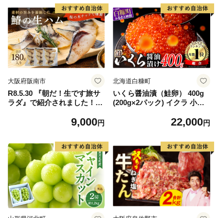
大阪府阪南市
北海道白糠町
R8.5.30 『朝だ！生です旅サ
いくら醤油漬（鮭卵） 400g
ラダ』で紹介されました！朝
(200g×2パック) イクラ 小分
日放送（ABCテレビ） 鰆の
け いくら醤油漬 鮭いくら い
9,000
22,000
生ハム ×3パック（1パックあ
くら醤油漬け 鮭 鮭卵 ikura
円
円
たり、約15g × 約4枚入）さ
醤油いくら 冷凍いくら いく
わら 燻製 熟成
ら北海道 醤油鮭いくら 人気
大好評品 北海道 白糠町