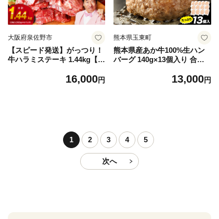
大阪府泉佐野市
熊本県玉東町
【スピード発送】がっつり！
熊本県産あか牛100%生ハン
牛ハラミステーキ 1.44kg【氷
バーグ 140g×13個入り 合計1
温熟成×特製ダレ 小分け 360
820g 1.82kg以上《30日以内
16,000
13,000
g×4パック 牛肉 すてーき 焼
に出荷予定(土日祝除く)》熊
円
円
くだけ 味付き 訳あり 不揃い
本県産あか牛 バイキングベー
焼肉 BBQ】
カリー 冷凍
1
2
3
4
5
次へ