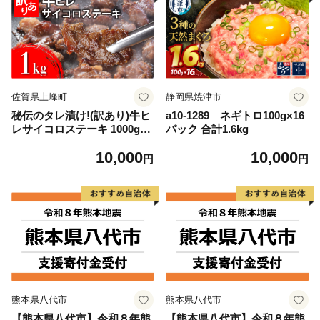
佐賀県上峰町
静岡県焼津市
秘伝のタレ漬け!(訳あり)牛ヒ
a10-1289 ネギトロ100g×16
レサイコロステーキ 1000g
パック 合計1.6kg
【B-1098-AS】
10,000
10,000
円
円
熊本県八代市
熊本県八代市
【熊本県八代市】令和８年熊
【熊本県八代市】令和８年熊