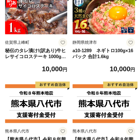
佐賀県上峰町
静岡県焼津市
秘伝のタレ漬け!(訳あり)牛ヒ
a10-1289 ネギトロ100g×16
レサイコロステーキ 1000g
パック 合計1.6kg
【B-1098-AS】
10,000
10,000
円
円
熊本県八代市
熊本県八代市
【熊本県八代市】令和８年熊
【熊本県八代市】令和８年熊