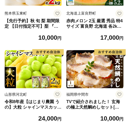
熊本県玉東町
北海道上富良野町
【先行予約】秋 旬 梨 期間限
赤肉メロン 2玉 厳選 秀品 特4
定 【日付指定不可】梨 『松
サイズ 富良野 北海道 各2kg
田農園』の くまもと 梨 たっ
～2.6kg 2玉 セット ファーム
10,000
17,000
ぷり 約2kg 5-7玉前後 《7月
富良野 メロン めろん 果物 く
円
円
下旬-9月末頃出荷》 予約 受
だもの フルーツ デザート 旬
付中 熊本県玉名郡玉東町『松
の果物 旬のフルーツ
田農園』なし 果物 スイーツ
フルーツ デザート スムージ
ー SDG`s
山形県河北町
福岡県中間市
令和8年産【はじまり農園 う
TVで紹介されました！ 玄海
の】大粒 シャインマスカット
の極上天然鯛めしセット[鯛
２房（約700g×2房） 山形県
の切身、だし汁、鯛茶漬け用
24,000
10,000
河北町産 【河北町観光物産協
だし]【010-0001】
円
円
会】 ka002-004-r8