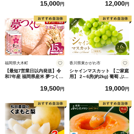
15,000
12,000
毛和牛 ブランド牛 九州 ハン
円
円
バーグ 牛肉 豚肉 国産 お弁当
おかず 惣菜 おすすめ 人気】
(H083106)
福岡県大木町
香川県東かがわ市
【最短7営業日以内発送】令
シャインマスカット 【ご家庭
和7年産 福岡県産米 夢つくし
用】 2～6房(約2kg) 葡萄 ぶど
15kg 精米 ※北海道・沖縄・
う ブドウ フルーツ 果物 くだ
19,500
19,000
離島は配送不可
もの 果実 旬の果物 旬のフル
円
円
ーツ 香川 香川県 東かがわ市