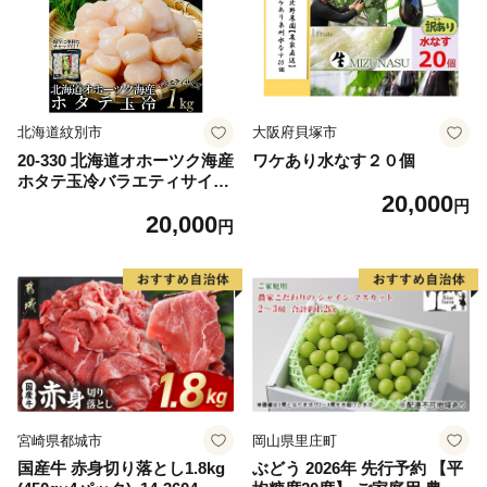
ム 愛南町 愛媛県
北海道紋別市
大阪府貝塚市
20-330 北海道オホーツク海産
ワケあり水なす２０個
ホタテ玉冷バラエティサイズ
20,000
(1kg)｜ 訳あり サイズ不揃い
円
20,000
円
宮崎県都城市
岡山県里庄町
国産牛 赤身切り落とし1.8kg
ぶどう 2026年 先行予約 【平