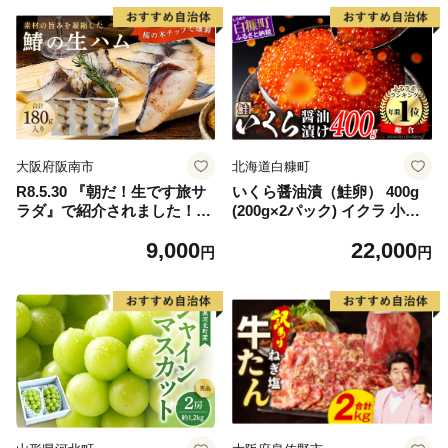
大阪府阪南市
北海道白糠町
R8.5.30 『朝だ！生です旅サ
いくら醤油漬（鮭卵） 400g
ラダ』で紹介されました！朝
(200g×2パック) イクラ 小分
日放送（ABCテレビ） 鰆の
け いくら醤油漬 鮭いくら い
9,000
22,000
生ハム ×3パック（1パックあ
くら醤油漬け 鮭 鮭卵 ikura
円
円
たり、約15g × 約4枚入）さ
醤油いくら 冷凍いくら いく
わら 燻製 熟成
ら北海道 醤油鮭いくら 人気
大好評品 北海道 白糠町