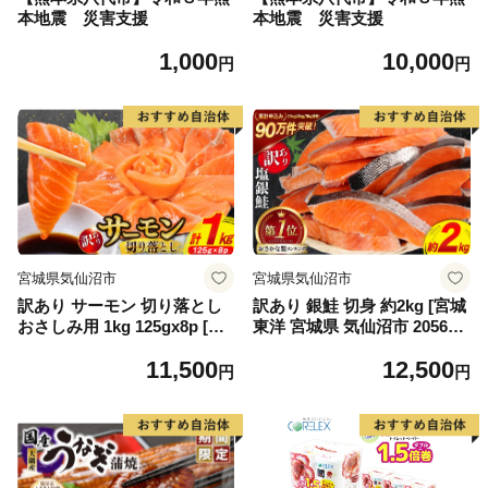
本地震 災害支援
本地震 災害支援
1,000
10,000
円
円
宮城県気仙沼市
宮城県気仙沼市
訳あり サーモン 切り落とし
訳あり 銀鮭 切身 約2kg [宮城
おさしみ用 1kg 125gx8p [足
東洋 宮城県 気仙沼市 205649
利本店 宮城県 気仙沼市 2056
91] 鮭 魚介類 海鮮 訳アリ 規
11,500
12,500
4313] 魚 魚介類 鮭 お刺し身
格外 不揃い さけ サケ 鮭切身
円
円
刺し身 刺身 生 生食 個包装
シャケ 切り身 冷凍 家庭用 お
チリ銀鮭 銀鮭 海鮮 海鮮丼 魚
かず 弁当 支援 サーモン 銀鮭
介
切り身 魚 わけあり