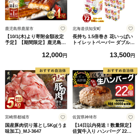
鹿児島県鹿屋市
北海道倶知安町
【10/1(木)より寄附金額改定
長持ち 1.5倍巻き 花いっぱい
予定】【期間限定】鹿児島県
トイレットペーパー ダブル 4
大隅産うなぎ蒲焼4尾（400
5ｍ 計72ロール 全18種 花柄
12,000
13,500
g） KN007-023
プリント ハーブ 香り付き 日
円
円
本製 まとめ買い 防災 常備品
ペーパー エコ 日用雑貨 消耗
品 備蓄 送料無料 北海道 倶知
安町 日用品
宮崎県都城市
佐賀県神埼市
国産豚肉切り落とし5Kg(うま
【14日以内発送！数量限定】
味加工)_MJ-3647
佐賀牛入り ハンバーグ 22個
2.6kg(120g×22個)【佐賀牛 黒