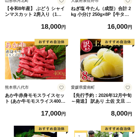
山形県河北町
大阪府泉佐野市
【令和8年産】 ぶどう シャイ
ねぎ塩 牛たん（成型）合計 2
ンマスカット 2房入り（1房6
kg 小分け 250g×8P【牛タン
00g前後） 秀品 山形県河北町
牛肉 焼肉用 薄切り 訳あり サ
18,000
16,000
産【山形eLab】 ka074-023-r
イズ不揃い】
円
円
8
熊本県八代市
愛媛県愛南町
あか牛赤身モモスライスセッ
【先行予約：2026年12月中旬
ト (あか牛モモスライス400
～発送】 訳あり 土佐 文旦 8k
g、あか牛のたれ200ml付き)
g (Mサイズ以上サイズミック
17,000
8,000
ス) 8000円 わけあり ぶんたん
円
円
みかん mikan 蜜柑 ミカン 土
佐文旦 家庭用 産地直送 国産
農家直送 期間限定 特産品 サ
イズミックス くらもとファー