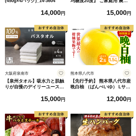
(450g×4パック)_14-3604
均糖度20度】 ご家庭用 農家
こだわりの シャイン マスカ
14,000
15,000
ット 2～3房 合計約1.2kg ブ
円
円
ドウ 葡萄 岡山県産 国産 フル
ーツ 果物 【 Nini farm 農家
直送 】
大阪府泉南市
熊本県八代市
【泉州タオル】吸水力と肌触
【先行予約】 熊本県八代市産
りが自慢のデイリーユースバ
晩白柚 （ばんぺいゆ） Lサイ
スタオル オフホワイト・ライ
ズ 2玉 柑橘 みかん 果物 くだ
15,000
12,000
トグレー 4枚【配送不可地
もの フルーツ おやつ 特産 熊
円
円
域：北海道・沖縄・離島】
本県 八代市 【2026年12月上
【039D-268】
旬より順次発送】