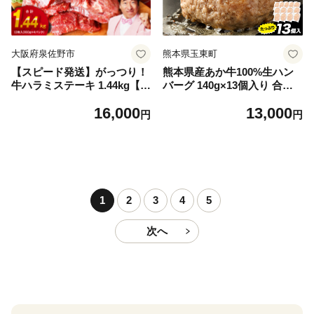
大阪府泉佐野市
熊本県玉東町
【スピード発送】がっつり！
熊本県産あか牛100%生ハン
牛ハラミステーキ 1.44kg【氷
バーグ 140g×13個入り 合計1
温熟成×特製ダレ 小分け 360
820g 1.82kg以上《30日以内
16,000
13,000
g×4パック 牛肉 すてーき 焼
に出荷予定(土日祝除く)》熊
円
円
くだけ 味付き 訳あり 不揃い
本県産あか牛 バイキングベー
焼肉 BBQ】
カリー 冷凍
1
2
3
4
5
次へ