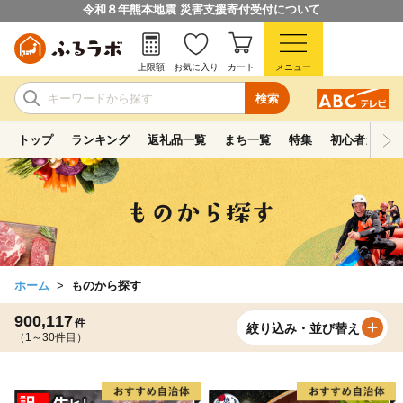
令和８年熊本地震 災害支援寄付受付について
上限額
お気に入り
カート
メニュー
検索
トップ
ランキング
返礼品一覧
まち一覧
特集
初心者ガイド
ホーム
ものから探す
900,117
件
絞り込み・並び替え
（1～30件目）