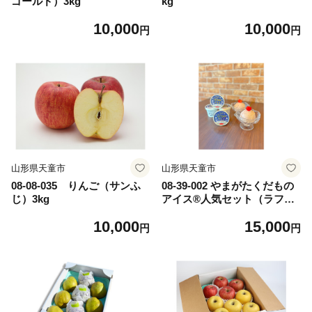
ゴールド）3kg
kg
10,000
10,000
円
円
山形県天童市
山形県天童市
08-08-035 りんご（サンふ
08-39-002 やまがたくだもの
じ）3kg
アイス®人気セット（ラフラ
ンス・さくらんぼ）
10,000
15,000
円
円