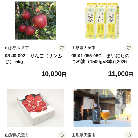
山形県天童市
山形県天童市
08-40-002 りんご（サンふ
08-01-055-08C まいにちの
じ） 5kg
こめ油（1500g×3本) [2026年
8月下旬発送]
10,000
11,000
円
円
山形県天童市
山形県天童市