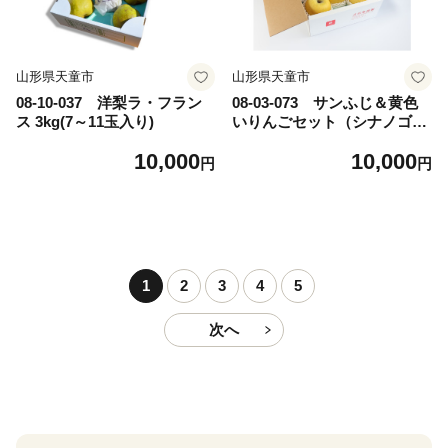
山形県天童市
山形県天童市
08-10-037 洋梨ラ・フラン
08-03-073 サンふじ＆黄色
ス 3kg(7～11玉入り)
いりんごセット（シナノゴー
ルドまたは王林)3kg
10,000
10,000
円
円
1
2
3
4
5
次へ