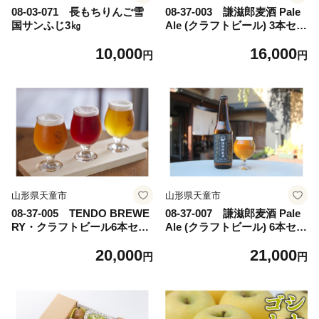
08-03-071 長もちりんご雪
08-37-003 謙滋郎麦酒 Pale
国サンふじ3㎏
Ale (クラフトビール) 3本セッ
ト【グラス付き】
10,000
16,000
円
円
山形県天童市
山形県天童市
08-37-005 TENDO BREWE
08-37-007 謙滋郎麦酒 Pale
RY・クラフトビール6本セッ
Ale (クラフトビール) 6本セッ
ト
ト
20,000
21,000
円
円