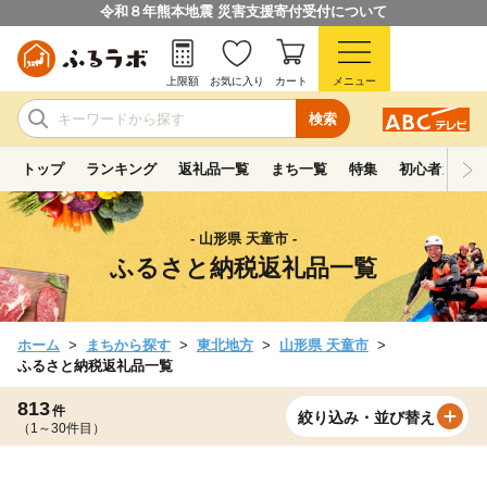
令和８年熊本地震 災害支援寄付受付について
上限額
お気に入り
カート
メニュー
検索
トップ
ランキング
返礼品一覧
まち一覧
特集
初心者ガイド
- 山形県 天童市 -
ふるさと納税返礼品一覧
ホーム
まちから探す
東北地方
山形県 天童市
ふるさと納税返礼品一覧
813
件
絞り込み・並び替え
（1～30件目）