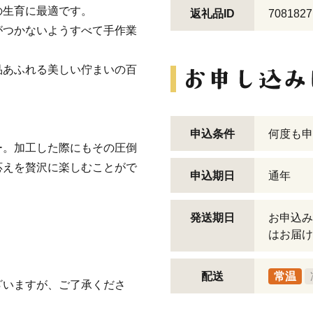
の生育に最適です。
返礼品ID
7081827
がつかないようすべて手作業
品あふれる美しい佇まいの百
申込条件
何度も申
ー。加工した際にもその圧倒
応えを贅沢に楽しむことがで
申込期日
通年
発送期日
お申込み
はお届け
配送
常温
ざいますが、ご了承くださ