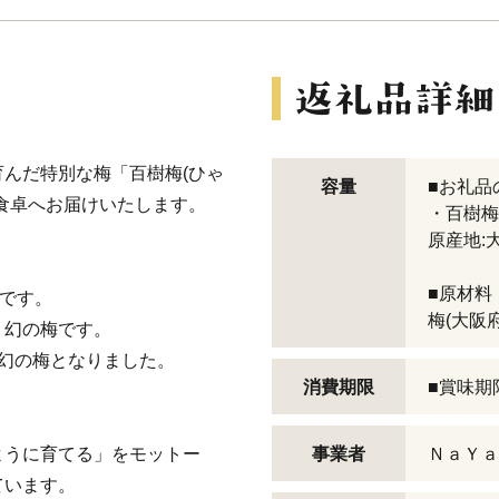
んだ特別な梅「百樹梅(ひゃ
容量
■お礼品
食卓へお届けいたします。
・百樹梅[
原産地:
■原材料
梅です。
梅(大阪
、幻の梅です。
幻の梅となりました。
消費期限
■賞味期
ように育てる」をモットー
事業者
ＮａＹａ
ています。