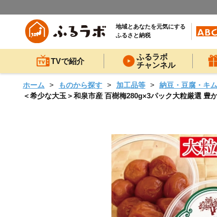
地域とあなたを元気にする
ふるさと納税
ふるラボ
TVで紹介
チャンネル
ホーム
ものから探す
加工品等
納豆・豆腐・キ
＜希少な大玉＞和泉市産 百樹梅280g×3パック大粒厳選 豊か