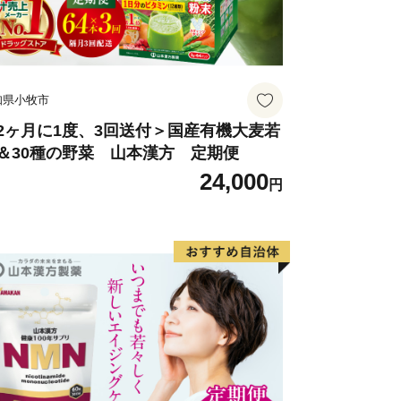
知県小牧市
2ヶ月に1度、3回送付＞国産有機大麦若
＆30種の野菜 山本漢方 定期便
24,000
円