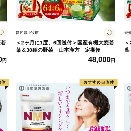
愛知県小牧市
愛
麦若
＜2ヶ月に1度、6回送付＞国産有機大麦若
＜
葉＆30種の野菜 山本漢方 定期便
葉
0
48,000
円
円