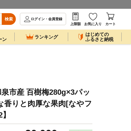
検索
ログイン・会員登録
上限額
お気に入り
カート
はじめての
ランキング
ーン
ふるさと納税
市産 百樹梅280g×3パッ
な香りと肉厚な果肉[なやフ
2】