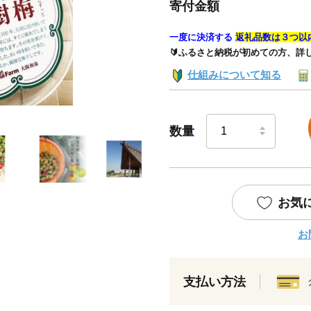
寄付金額
一度に決済する
返礼品数は３つ以
🔰ふるさと納税が初めての方、詳
仕組みについて知る
数量
お気
お
支払い方法