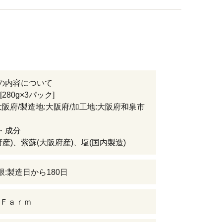
の内容について
280g×3パック]
大阪府/製造地:大阪府/加工地:大阪府和泉市
・成分
府産)、紫蘇(大阪府産)、塩(国内製造)
限:製造日から180日
Ｆａｒｍ