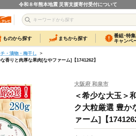
令和８年熊本地震 災害支援寄付受付について
番組･特集
ものから探す
まちから探す
キャンペ
ムチ・漬物・梅干し
な香りと肉厚な果肉[なやファーム]【1741262】
大阪府 和泉市
＜希少な大玉＞和泉
ク大粒厳選 豊か
ァーム]【174126