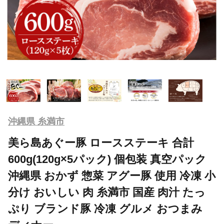
沖縄県 糸満市
美ら島あぐー豚 ロースステーキ 合計
600g(120g×5パック) 個包装 真空パック
沖縄県 おかず 惣菜 アグー豚 使用 冷凍 小
分け おいしい 肉 糸満市 国産 肉汁 たっ
ぷり ブランド豚 冷凍 グルメ おつまみ