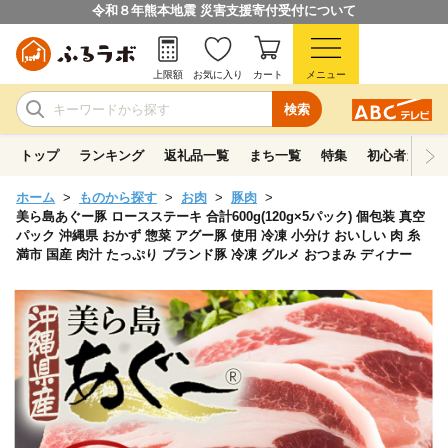
令和８年熊本地震 災害支援寄付受付について
上限額
お気に入り
カート
メニュー
検索
トップ
ランキング
返礼品一覧
まち一覧
特集
初心者ガイド
ホーム
ものから探す
お肉
豚肉
美ら島あぐー豚 ロースステーキ 合計600g(120g×5パック) 個包装 真空
パック 沖縄県 おかず 惣菜 アグー豚 使用 冷凍 小分け おいしい 肉 糸
満市 国産 肉汁 たっぷり ブランド豚 冷凍 グルメ おつまみ ディナー