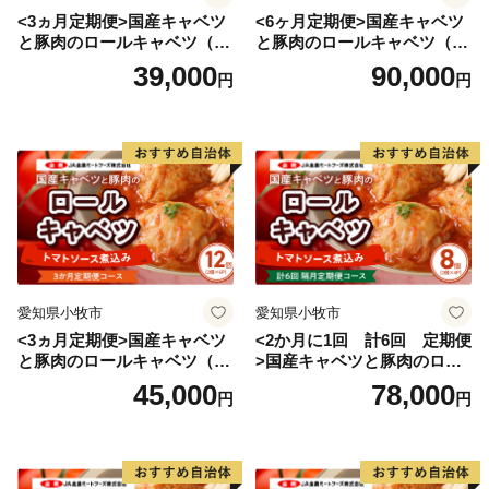
満市にご注目ください。
<3ヵ月定期便>国産キャベツ
<6ヶ月定期便>国産キャベツ
と豚肉のロールキャベツ（4P
と豚肉のロールキャベツ（6P
入り）
入り）
39,000
90,000
円
円
愛知県小牧市
愛知県小牧市
<3ヵ月定期便>国産キャベツ
<2か月に1回 計6回 定期便
と豚肉のロールキャベツ（6P
>国産キャベツと豚肉のロー
入り）
ルキャベツ（4P入り）
45,000
78,000
円
円