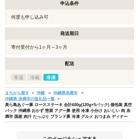
申込条件
何度も申し込み可
発送期日
寄付受付から1ヶ月～3ヶ月
配送
常温
冷蔵
冷凍
まちから探す
沖縄
沖縄県糸満市
沖縄県 糸満市の返礼品一覧
美ら島あぐー豚 ロースステーキ 合計600g(120g×5パック) 個包装 真空
パック 沖縄県 おかず 惣菜 アグー豚 使用 冷凍 小分け おいしい 肉 糸
満市 国産 肉汁 たっぷり ブランド豚 冷凍 グルメ おつまみ ディナー
このページをシェアする