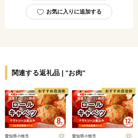
糸満市は、伝統文化を大切にするまちです。糸満ハー
レーや糸満大綱引をはじめ、ウシデーク、棒術、エイサ
お気に入りに追加する
ーなどの伝統行事が各字に息づき、また全国でも珍しい
旧暦文化と古い佇まいが色濃く残るまちです。
糸満市は、未来への可能性あふれるまちです。西崎町
や潮崎町など広大な埋め立て事業により工業団地、新興
住宅街が形成され、最近は大型ホテルの進出もあり、観
光にも力を入れています。新たに国道331号の4車線開
関連する返礼品 | "お肉"
通により、那覇空港との時間距離が15分～20分と短く
なり、多くの企業誘致も見込まれています。また、農漁
業も盛んですが、特に卸売市場を整備し、水産物の国際
的物流拠点を目指しています。
このように糸満市は、平和と伝統と未来が交差する発
展の可能性を大きく秘めたまちです。糸満市でたくさん
の再発見をし、魅力を楽しむとともに、今後の新しい糸
愛知県小牧市
愛知県小牧市