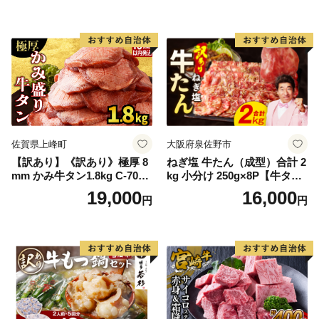
ン塩 牛たん塩 冷凍 焼肉 BB
Q アウトドア バーベキュー
厚切り タン
佐賀県上峰町
大阪府泉佐野市
【訳あり】《訳あり》極厚 8
ねぎ塩 牛たん（成型）合計 2
mm かみ牛タン1.8kg C-709-
kg 小分け 250g×8P【牛タン
AS
牛肉 焼肉用 薄切り 訳あり サ
19,000
16,000
円
円
イズ不揃い】