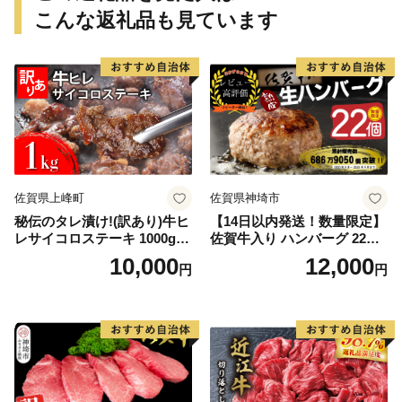
こんな返礼品も見ています
佐賀県上峰町
佐賀県神埼市
秘伝のタレ漬け!(訳あり)牛ヒ
【14日以内発送！数量限定】
レサイコロステーキ 1000g
佐賀牛入り ハンバーグ 22個
【B-1098-AS】
2.6kg(120g×22個)【佐賀牛
10,000
12,000
円
円
黒毛和牛 ブランド牛 九州 ハ
ンバーグ 牛肉 豚肉 国産 お弁
当 おかず 惣菜 おすすめ 人
気】(H083106)