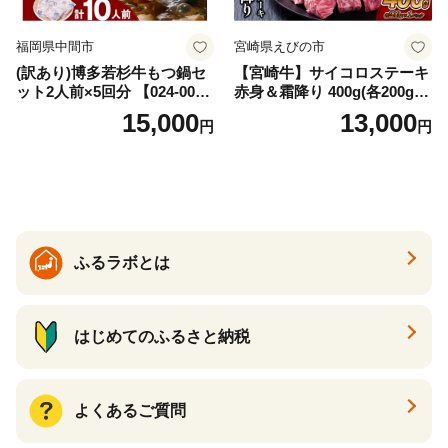
福岡県中間市
宮崎県えびの市
(訳あり)博多若杉牛もつ鍋セ
【宮崎牛】サイコロステーキ
ット2人前×5回分 【024-002
赤身＆霜降り 400g(各200g×
7】
１P 計2P) 真空パック 冷凍
15,000
13,000
円
円
ふるラボとは
はじめてのふるさと納税
よくあるご質問