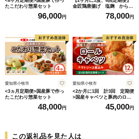
<6ヶ月定期便>国産豚で作っ
【2ヶ月に1度、6回定期便】
たこだわり惣菜セット
金匠鶏唐揚げ 塩麹 からあ
げ
96,000
78,000
円
円
愛知県小牧市
愛知県小牧市
<3ヵ月定期便>国産豚で作っ
<2か月に1回 計3回 定期便
たこだわり惣菜セット
>国産キャベツと豚肉のロー
ルキャベツ（6P入り）
48,000
45,000
円
円
この返礼品を見た人は