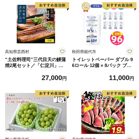
高知県芸西村
秋田県能代市
“土佐料理司”三代目天の鰻蒲
トイレットペーパー ダブル 9
焼2尾セット／「仁淀川」水
6ロール 12個 × 8パック ブラ
系の地下水使用 完全無投薬養
ンカ 再生紙 100％ 芯あり 日
27,000
11,000
殖 国産・高知県産〈高知市共
用品 消耗品 無香料 生活用品
円
円
通返礼品〉うなぎ 真空パック
備蓄 秋田県 能代市 送料無料
（ウナギう・たれセット）
《能代製紙》