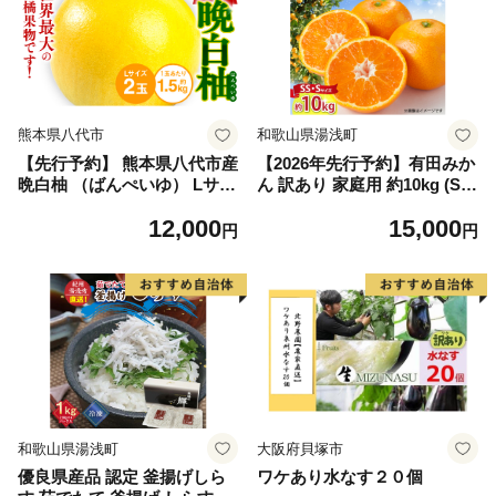
熊本県八代市
和歌山県湯浅町
【先行予約】 熊本県八代市産
【2026年先行予約】有田みか
晩白柚 （ばんぺいゆ） Lサイ
ん 訳あり 家庭用 約10kg (S
ズ 2玉 柑橘 みかん 果物 くだ
S、Sサイズ) みかん 温州みか
12,000
15,000
もの フルーツ おやつ 特産 熊
ん フルーツ 柑橘 果物 果実
円
円
本県 八代市 【2026年12月上
ジューシー 人気 国産 食べ物
旬より順次発送】
和歌山県 湯浅町 送料無料_ZJ
6098
和歌山県湯浅町
大阪府貝塚市
優良県産品 認定 釜揚げしら
ワケあり水なす２０個