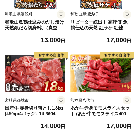
和歌山県湯浅町
和歌山県湯浅町
和歌山魚鶴仕込みのだし漬け
リピーター続出！ 高評価 魚
天然銀だら切身8切（真空パ
鶴仕込の天然 紅サケ 紅鮭 鮭
ック入） 約720g 小分け 独自
サーモン 切身 切り身 約1kg
13,000
17,000
製法 良質な脂 ふっくら 柔ら
レビュー高評価 小分け 真空
円
円
かい 身質 甘み 旨味 白身魚の
パック 梅酒 真昆布 使用 だし
トロ 梅酒 北海道南産 真こん
まろやか 天然 鮭 魚 海の幸
ぶ だし漬け 煮付け ムニエル
海鮮 魚介 食品 食べ物 おかず
味噌漬け 鍋物 冷凍 湯浅町 送
お弁当 水産加工品 冷凍 グル
料無料_G7334
メ お取り寄せ 和歌山県 湯浅
町 送料無料_G7317
宮崎県都城市
熊本県八代市
国産牛 赤身切り落とし1.8kg
あか牛赤身モモスライスセッ
(450g×4パック)_14-3604
ト (あか牛モモスライス400
g、あか牛のたれ200ml付き)
14,000
17,000
円
円