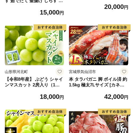
す 茹でたて 釜揚げ しらす 無
20,000
着色 安心 安全 赤穂の塩 新鮮
円
15,000
国産 海の幸 海鮮 魚介 紀州湯
円
浅湾直送 まるとも海産 お取
り寄せ 和歌山県 湯浅町 送料
無料_C6035n
山形県河北町
宮城県気仙沼市
【令和8年産】 ぶどう シャイ
本 タラバガニ 脚 ボイル済 約
ンマスカット 2房入り（1房6
1.5kg 極太7Lサイズ [カネダ
00g前後） 秀品 山形県河北町
イ 宮城県 気仙沼市 2056432
18,000
42,000
産【山形eLab】 ka074-023-r
6] カニ かに 蟹 たらばがに た
円
円
8
らば蟹 タラバ蟹 たらば タラ
バ ボイル