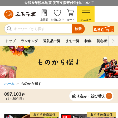
令和８年熊本地震 災害支援寄付受付について
上限額
お気に入り
カート
メニュー
検索
トップ
ランキング
返礼品一覧
まち一覧
特集
初心者ガイド
ホーム
ものから探す
897,103
件
絞り込み・並び替え
（1～30件目）