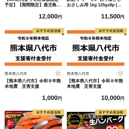
予定】【期間限定】鹿児島県
おさしみ用 1kg 125gx8p [足
大隅産うなぎ蒲焼4尾（400
利本店 宮城県 気仙沼市 2056
12,000
11,500
g） KN007-023
4313] 魚 魚介類 鮭 お刺し身
円
円
刺し身 刺身 生 生食 個包装
チリ銀鮭 銀鮭 海鮮 海鮮丼 魚
介
熊本県八代市
熊本県八代市
【熊本県八代市】令和８年熊
【熊本県八代市】令和８年熊
本地震 災害支援
本地震 災害支援
1,000
10,000
円
円