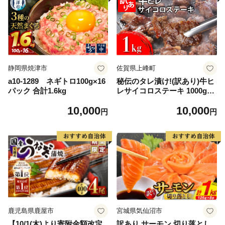
静岡県焼津市
佐賀県上峰町
a10-1289 ネギトロ100g×16
秘伝のタレ漬け!(訳あり)牛ヒ
パック 合計1.6kg
レサイコロステーキ 1000g
【B-1098-AS】
10,000
10,000
円
円
鹿児島県鹿屋市
宮城県気仙沼市
【10/1(木)より寄附金額改定
訳あり サーモン 切り落とし