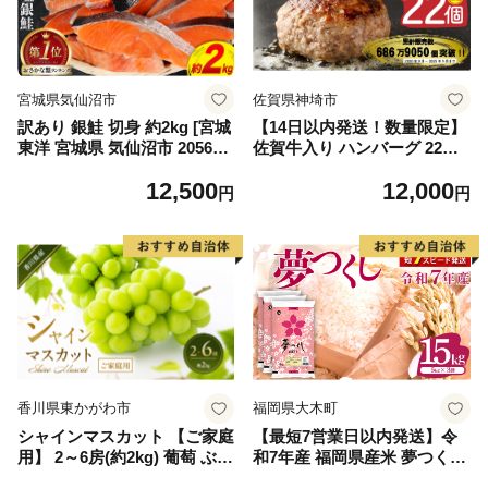
宮城県気仙沼市
佐賀県神埼市
訳あり 銀鮭 切身 約2kg [宮城
【14日以内発送！数量限定】
東洋 宮城県 気仙沼市 205649
佐賀牛入り ハンバーグ 22個
91] 鮭 魚介類 海鮮 訳アリ 規
2.6kg(120g×22個)【佐賀牛 黒
12,500
12,000
格外 不揃い さけ サケ 鮭切身
毛和牛 ブランド牛 九州 ハン
円
円
シャケ 切り身 冷凍 家庭用 お
バーグ 牛肉 豚肉 国産 お弁当
かず 弁当 支援 サーモン 銀鮭
おかず 惣菜 おすすめ 人気】
切り身 魚 わけあり
(H083106)
香川県東かがわ市
福岡県大木町
シャインマスカット 【ご家庭
【最短7営業日以内発送】令
用】 2～6房(約2kg) 葡萄 ぶど
和7年産 福岡県産米 夢つくし
う ブドウ フルーツ 果物 くだ
15kg 精米 ※北海道・沖縄・