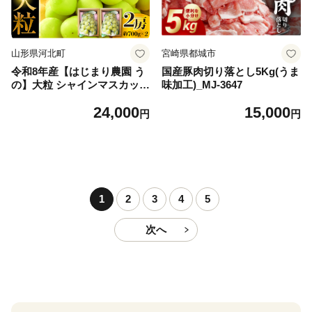
山形県河北町
宮崎県都城市
令和8年産【はじまり農園 う
国産豚肉切り落とし5Kg(うま
の】大粒 シャインマスカット
味加工)_MJ-3647
２房（約700g×2房） 山形県
24,000
15,000
河北町産 【河北町観光物産協
円
円
会】 ka002-004-r8
1
2
3
4
5
次へ