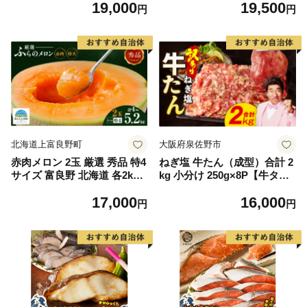
19,000
19,500
もの 果実 旬の果物 旬のフル
離島は配送不可
円
円
ーツ 香川 香川県 東かがわ市
北海道上富良野町
大阪府泉佐野市
赤肉メロン 2玉 厳選 秀品 特4
ねぎ塩 牛たん（成型）合計 2
サイズ 富良野 北海道 各2kg
kg 小分け 250g×8P【牛タン
～2.6kg 2玉 セット ファーム
牛肉 焼肉用 薄切り 訳あり サ
17,000
16,000
富良野 メロン めろん 果物 く
イズ不揃い】
円
円
だもの フルーツ デザート 旬
の果物 旬のフルーツ