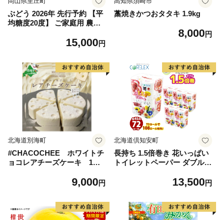
岡山県里庄町
高知県須崎市
ぶどう 2026年 先行予約 【平
藁焼きかつおタタキ 1.9kg
均糖度20度】 ご家庭用 農家
8,000
こだわりの シャイン マスカ
円
15,000
ット 2～3房 合計約1.2kg ブ
円
ドウ 葡萄 岡山県産 国産 フル
ーツ 果物 【 Nini farm 農家
直送 】
北海道別海町
北海道倶知安町
#CHACOCHEE ホワイトチ
長持ち 1.5倍巻き 花いっぱい
ョコレアチーズケーキ 1ホ
トイレットペーパー ダブル 4
ール(直径15cm)（北海道,別
5ｍ 計72ロール 全18種 花柄
9,000
13,500
海町,チーズ,ちーず,チーズケ
プリント ハーブ 香り付き 日
円
円
ーキ,ふるさと納税）
本製 まとめ買い 防災 常備品
ペーパー エコ 日用雑貨 消耗
品 備蓄 送料無料 北海道 倶知
安町 日用品