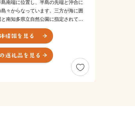
島南端に位置し、半島の先端と沖合に
の島々からなっています。三方が海に囲
園と南知多県立自然公園に指定されてい
の漁獲量を誇る漁港の町として知名度
はマアナゴやマダコ、秋にはシラス、冬
の魚介類が水揚げされます。
も選ばれた千鳥ヶ浜がある内海海水浴場
海水浴場があり、夏には海水浴客が多く
を始め年間300万人以上の観光客が訪
少子高齢化の問題が顕著となってお
難対策特別強化地域に指定され、消滅可
ど厳しい現状が突きつけられています。
、南知多町の交流・移住・定住促進ポ
コロ」を開設するなど、南知多町の魅力