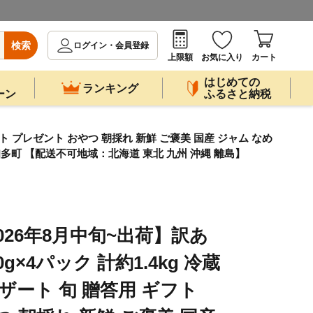
検索
ログイン・会員登録
上限額
お気に入り
カート
はじめての
ランキング
ーン
ふるさと納税
フト プレゼント おやつ 朝採れ 新鮮 ご褒美 国産 ジャム なめ
多町 【配送不可地域：北海道 東北 九州 沖縄 離島】
026年8月中旬~出荷】訳あ
g×4パック 計約1.4kg 冷蔵
ザート 旬 贈答用 ギフト