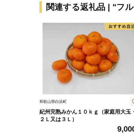
関連する返礼品 | "フ
和歌山県白浜町
紀州完熟みかん１０ｋｇ（家庭用大玉
２Ｌ又は３Ｌ）
9,00