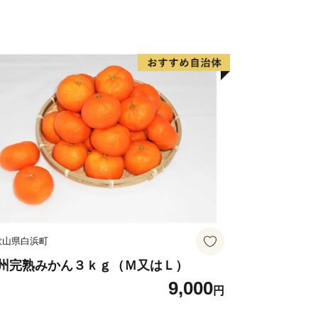
組みを行っております。
知多町の隠れた魅力を全国の皆さまに
と考えて取り組んでおります。皆さまの
おります。5千円以上寄附をしていただ
兼ねて町の特産品等をお送りさせていた
外にお住まいの方に限らせていただきま
る経済的利益については、一時所得に該
歌山県白浜町
す。（1度の申込で最大32品まで）
月程度かかることがあります。
州完熟みかん３ｋｇ（Ｍ又はＬ）
9,000
内の回数制限は設けておりません。
円
す。