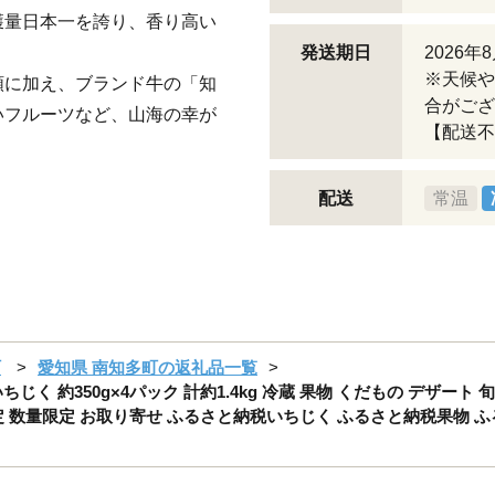
獲量日本一を誇り、香り高い
発送期日
2026
※天候や
類に加え、ブランド牛の「知
合がござ
いフルーツなど、山海の幸が
【配送不
配送
常温
町
愛知県 南知多町の返礼品一覧
く 約350g×4パック 計約1.4kg 冷蔵 果物 くだもの デザート 
定 数量限定 お取り寄せ ふるさと納税いちじく ふるさと納税果物 ふ