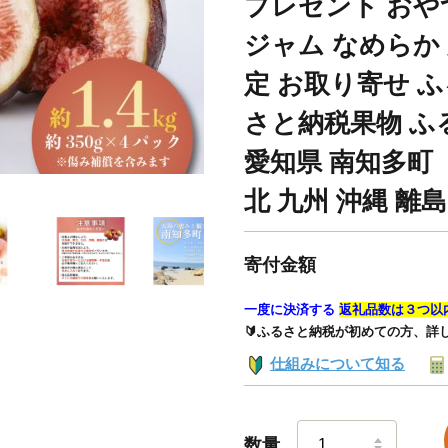
プレゼント おやつ
ジャム なめらか
定 お取り寄せ 
さと納税果物 ふ
愛知県 南知多町
北 九州 沖縄 離
寄付金額
一度に決済する
返礼品数は３つ以
🔰ふるさと納税が初めての方、詳
仕組みについて知る
数量