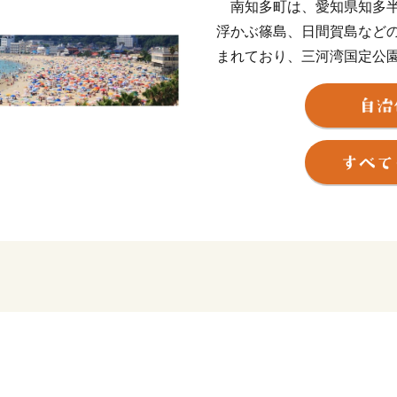
南知多町は、愛知県知多半
浮かぶ篠島、日間賀島など
まれており、三河湾国定公
る自然豊かな町です。
その地域特性から県下随一
が高く、春にはメバル、夏
にはトラフグなど四季折々
また、日本の渚100選に
をはじめ、町内には5つの
訪れる観光の町です。愛知県
れます。
しかし、近年は人口減少、
り、南海トラフ地震津波避
能性都市に名前が挙がるな
このような状況であっても
ータルサイト「ウミひとコ