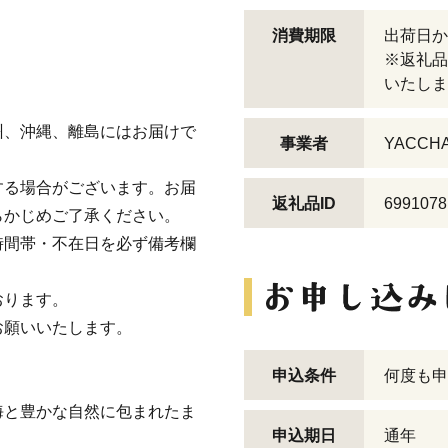
消費期限
出荷日か
※返礼品
いたしま
州、沖縄、離島にはお届けで
事業者
YACCH
する場合がございます。お届
返礼品ID
6991078
らかじめご了承ください。
時間帯・不在日を必ず備考欄
おります。
お願いいたします。
申込条件
何度も申
海と豊かな自然に包まれたま
申込期日
通年