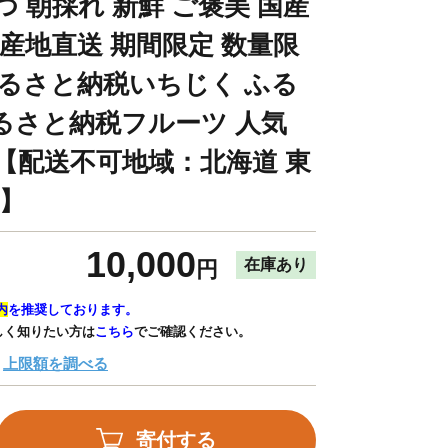
 朝採れ 新鮮 ご褒美 国産
 産地直送 期間限定 数量限
ふるさと納税いちじく ふる
るさと納税フルーツ 人気
 【配送不可地域：北海道 東
島】
10,000
在庫あり
円
内
を推奨しております。
しく知りたい方は
こちら
でご確認ください。
上限額を調べる
寄付する