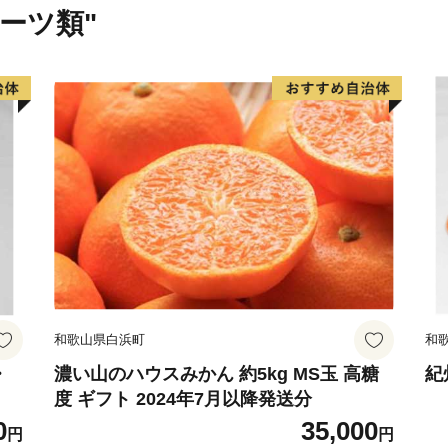
を全国に向けて発信する取
ルーツ類"
ふるさと納税についても南
知っていただく一つの手段
温かいご支援をお待ちして
いた方には、まちのPRも
だきます。
【ご注意】
※特典の送付は、南知多町
す。
※特典を受け取ることによ
当します。
和歌山県白浜町
和
※特典は複数選択いただけま
※特典のお届けには1～2ヶ
・
濃い山のハウスみかん 約5kg MS玉 高糖
紀
度 ギフト 2024年7月以降発送分
※寄附につきまして、年度
0
35,000
※特典の写真はイメージで
円
円