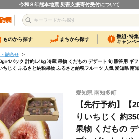
令和８年熊本地震 災害支援寄付受付について
番組･特集
ものから探す
まちから探す
キャンペ
ツ・詰合せ
×4パック 計約1.4kg 冷蔵 果物 くだもの デザート 旬 贈答用 ギ
いちじく ふるさと納税果物 ふるさと納税フルーツ 人気 愛知県 南知
愛知県 南知多町
【先行予約】【2
りいちじく 約350
果物 くだもの デ