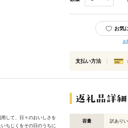
お気
お
支払い方法
利用して、日々のおいしさを
容量
訳ありいち
たいちじくをその日のうちに