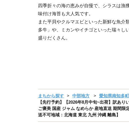
四季折々の海の恵みが自慢で、シラスは漁
味付け海苔も大人気です。
また平貝やクルマエビといった新鮮な魚介
多牛」や、ミカンやイチゴといった瑞々し
盛りだくさん。
まちから探す
中部地方
愛知県南知多
【先行予約】【2026年8月中旬~出荷】訳ありいちじ
ご褒美 国産 ジャム なめらか 産地直送 期間限
送不可地域：北海道 東北 九州 沖縄 離島】